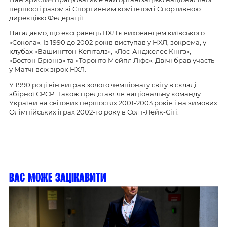
першості разом зі Спортивним комітетом і Спортивною
дирекцією Федерації.
Нагадаємо, що ексгравець НХЛ є вихованцем київського
«Сокола». Із 1990 до 2002 років виступав у НХЛ, зокрема, у
клубах «Вашингтон Кепіталз», «Лос-Анджелес Кінгз»,
«Бостон Брюінз» та «Торонто Мейпл Ліфс». Двічі брав участь
у Матчі всіх зірок НХЛ.
У 1990 році він виграв золото чемпіонату світу в складі
збірної СРСР. Також представляв національну команду
України на світових першостях 2001-2003 років і на зимових
Олімпійських іграх 2002-го року в Солт-Лейк-Сіті.
Вас може зацікавити