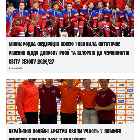
Міжнародна федерація хокею ухвалила остаточне
рішення щодо допуску росії та білорусі до чемпіонатів
світу сезону 2026/27
31.07.2026
Українські хокейні арбітри взяли участь у Summer
Exposure Combine 2026 у Будапешті