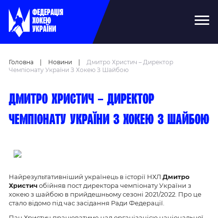
Головна
|
Новини
|
Дмитро Христич – Директор
Чемпіонату України З Хокею З Шайбою
Дмитро Христич – директор
чемпіонату України з хокею з шайбою
Найрезультативніший українець в історії НХЛ
Дмитро
Христич
обійняв пост директора чемпіонату України з
хокею з шайбою в прийдешньому сезоні 2021/2022. Про це
стало відомо під час засідання Ради Федерації.
Пан Христич працюватиме над організацією національної