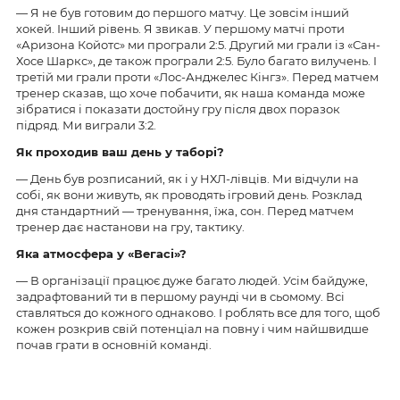
— Я не був готовим до першого матчу. Це зовсім інший
хокей. Інший рівень. Я звикав. У першому матчі проти
«Аризона Койотс» ми програли 2:5. Другий ми грали із «Сан-
Хосе Шаркс», де також програли 2:5. Було багато вилучень. І
третій ми грали проти «Лос-Анджелес Кінгз». Перед матчем
тренер сказав, що хоче побачити, як наша команда може
зібратися і показати достойну гру після двох поразок
підряд. Ми виграли 3:2.
Як проходив ваш день у таборі?
— День був розписаний, як і у НХЛ-лівців. Ми відчули на
собі, як вони живуть, як проводять ігровий день. Розклад
дня стандартний — тренування, їжа, сон. Перед матчем
тренер дає настанови на гру, тактику.
Яка атмосфера у «Вегасі»?
— В організації працює дуже багато людей. Усім байдуже,
задрафтований ти в першому раунді чи в сьомому. Всі
ставляться до кожного однаково. І роблять все для того, щоб
кожен розкрив свій потенціал на повну і чим найшвидше
почав грати в основній команді.