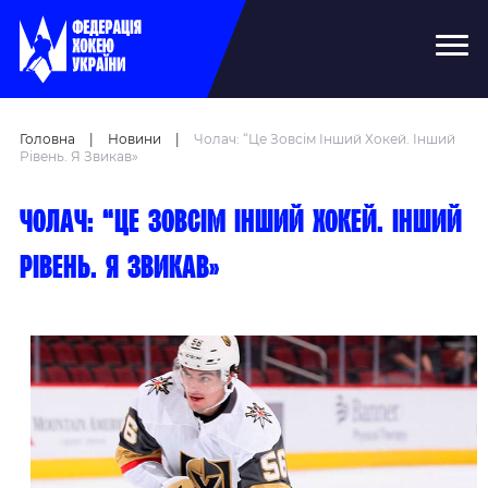
Головна
|
Новини
|
Чолач: “Це Зовсім Інший Хокей. Інший
Рівень. Я Звикав»
Чолач: “Це зовсім інший хокей. Інший
рівень. Я звикав»