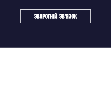
зворотній зв’язок
ФХУ
НОВИНИ
Керівництво
Головні новини
Підрозділи
Збірні команди
Документи
Чемпіонат України
Контакти
Дитячо-юнацький хокей
НОВИНИ
Головні новини
Збірні команди
Чемпіонат України
Дитячо-юнацький хокей
Новини ФХУ
Новини IIHF