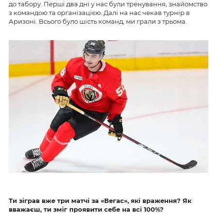
до табору. Перші два дні у нас були тренування, знайомство
з командою та організацією. Далі на нас чекав турнір в
Аризоні. Всього було шість команд, ми грали з трьома.
Ти зіграв вже три матчі за «Вегас», які враження? Як
вважаєш, ти зміг проявити себе на всі 100%?