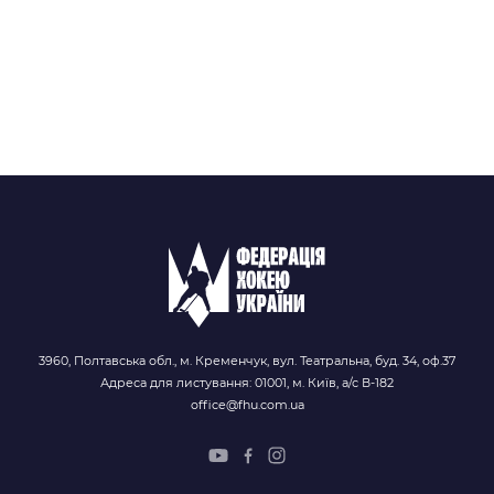
3960, Полтавська обл., м. Кременчук, вул. Театральна, буд. 34, оф.37
Адреса для листування: 01001, м. Київ, а/с В-182
office@fhu.com.ua