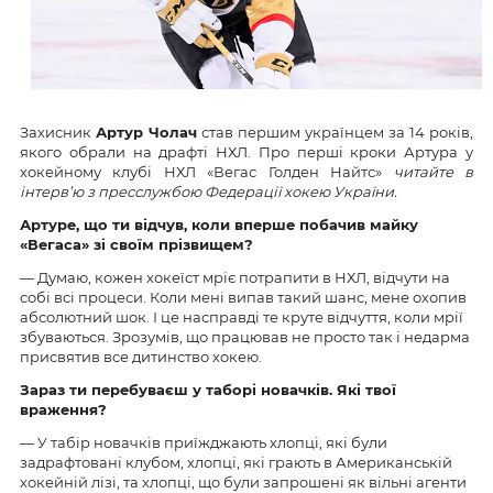
Захисник
Артур Чолач
став першим українцем за 14 років,
якого обрали на драфті НХЛ. Про перші кроки Артура у
хокейному клубі НХЛ «Вегас Голден Найтс»
читайте в
інтерв’ю з пресслужбою Федерації хокею України.
Артуре, що ти відчув, коли вперше побачив майку
«Вегаса» зі своїм прізвищем?
— Думаю, кожен хокеїст мріє потрапити в НХЛ, відчути на
собі всі процеси. Коли мені випав такий шанс, мене охопив
абсолютний шок. І це насправді те круте відчуття, коли мрії
збуваються. Зрозумів, що працював не просто так і недарма
присвятив все дитинство хокею.
Зараз ти перебуваєш у таборі новачків. Які твої
враження?
— У табір новачків приїжджають хлопці, які були
задрафтовані клубом, хлопці, які грають в Американській
хокейній лізі, та хлопці, що були запрошені як вільні агенти