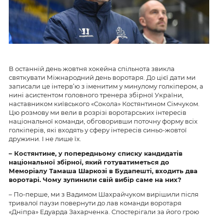
В останній день жовтня хокейна спільнота звикла
святкувати Міжнародний день воротаря. До цієї дати ми
записали це інтерв’ю з іменитим у минулому голкіпером, а
нині асистентом головного тренера збірної України,
наставником київського «Сокола» Костянтином Сімчуком.
Цю розмову ми вели в розрізі воротарських інтересів
національної команди, обговоривши поточну форму всіх
голкіперів, які входять у сферу інтересів синьо-жовтої
дружини. І не лише їх.
– Костянтине, у попередньому списку кандидатів
національної збірної, який готуватиметься до
Меморіалу Тамаша Шаркозі в Будапешті, входить два
воротарі. Чому зупинили свій вибір саме на них?
– По-перше, ми з Вадимом Шахрайчуком вирішили після
тривалої паузи повернути до лав команди воротаря
«Дніпра» Едуарда Захарченка. Спостерігали за його грою