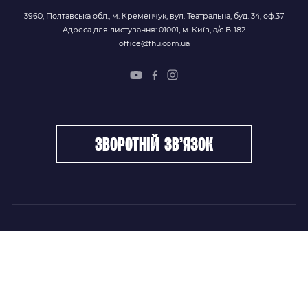
3960, Полтавська обл., м. Кременчук, вул. Театральна, буд. 34, оф.37
Адреса для листування: 01001, м. Київ, а/с В-182
office@fhu.com.ua
зворотній зв’язок
ФХУ
НОВИНИ
Керівництво
Головні новини
Підрозділи
Збірні команди
Документи
Чемпіонат України
Контакти
Дитячо-юнацький хокей