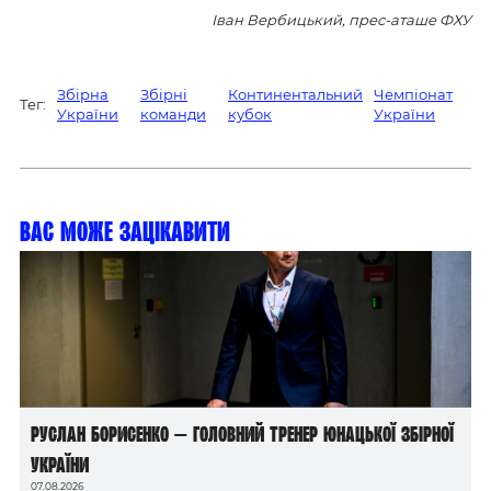
Іван Вербицький, прес-аташе ФХУ
Збірна
Збірні
Континентальний
Чемпіонат
Тег:
України
команди
кубок
України
Вас може зацікавити
Руслан Борисенко — головний тренер юнацької збірної
України
07.08.2026