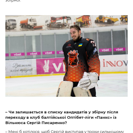
– Чи залишається в списку кандидатів у збірну після
переходу
в клуб балтійської Оптібет-ліги «Панкс» із
Вільнюса Сергій Писаренко?
– Мені б хотілося, щоб Сергій виступав у трохи сильнішому