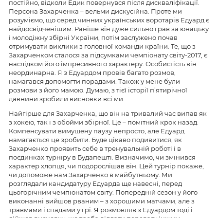
постійно, відколи Едик повернувся після дискваліфікації.
Персона Захарченка – вельми дискусійна. Проте ми
розуміємо, що серед чинних українських воротарів Едуард є
найдосвідченішим. Раніше він дуже сильно грав за юнацьку
і молодіжну збірні України, потім заслужено почав
отримувати виклики з головної команди країни. Те, що з
Захарченком сталося за підсумками чемпіонату світу-2017, є
наслідком його імпресивного характеру. Особистість він
неординарна. Я з Едуардом провів багато розмов,
намагався допомогти порадами. Також у мене були
розмови з його мамою. Думаю, з тієї історії п’ятирічної
давнини зробили висновки всі ми.
Найгірше для Захарченка, що він на тривалий час випав як
з хокею, так і з обойми збірної. Це – помітний крок назад.
Компенсувати вимушену паузу непросто, але Едуард
намагається це зробити. Буде цікаво подивитися, як
Захарченко проявить себе в тренувальній роботі і в
поєдинках турніру в Будапешті. Визначимо, чи змінився
характер хлопця, чи подорослішав він. Цей турнір покаже,
чи допоможе нам Захарченко в майбутньому. Ми
розглядали кандидатуру Едуарда ще навесні, перед
цьогорічним чемпіонатом світу. Попередній сезон у його
виконанні вийшов рваним – з хорошими матчами, але з
травмами і спадами у грі. Я розмовляв з Едуардом тоді і