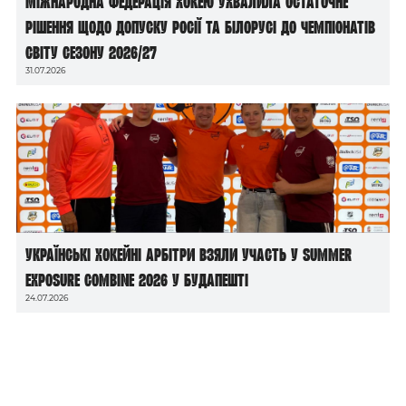
Міжнародна федерація хокею ухвалила остаточне
рішення щодо допуску росії та білорусі до чемпіонатів
світу сезону 2026/27
31.07.2026
Українські хокейні арбітри взяли участь у Summer
Exposure Combine 2026 у Будапешті
24.07.2026