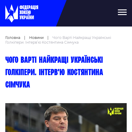
Головна
|
Новини
|
Чого Варті Найкращі Українські
Голкіпери. Інтерв’ю Костянтина Сімчука
Чого варті найкращі українські
голкіпери. Інтерв’ю Костянтина
Сімчука