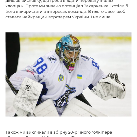
дійшов висновку, що треба віддати перевагу іншим
хлопцям. Проте ми знаємо потенціал Захарченка і хотіли б
його використати в інтересах команди. В нього є все, щоб
ставати найкращим воротарем України. І не лише.
Також ми викликали в збірну 20-річного голкіпера