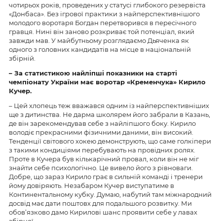
чотирьох років, проведених у статусі глибокого резервіста
«Донбаса». Без ігрової практики з найперспективнішого
молодого воротаря Богдан перетворився в пересічного
гравця. Нині він заново розкриває той потенціал, який
завжди мав. У майбутньому розглядаємо Дьяченка як
одного з головних кандидатів на місце в національній
збірній.
– За статистикою найліпші показники на старті
чемпіонату України має воротар «Кременчука» Кирило
Кучер.
– Цей хлопець теж вважався одним із найперспективніших
ще з дитинства. Не дарма школярем його забрали в Казань,
де він зарекомендував себе з найліпшого боку. Кирило
володіє прекрасними фізичними даними, він високий.
Тенденції світового хокею демонструють, що саме голкіпери
з такими кондиціями перебувають на провідних ролях.
Проте в Кучера був кількарічний провал, коли він не міг
знайти себе психологічно. Це вивело його з рівноваги.
Добре, що зараз Кирило грає в сильній команді і тренери
йому довіряють. Незабаром Кучер виступатиме в
Континентальному кубку. Думаю, набутий там міжнародний
досвід має дати поштовх для подальшого розвитку. Ми
обов’язково дамо Кирилові шанс проявити себе у лавах
збірної.