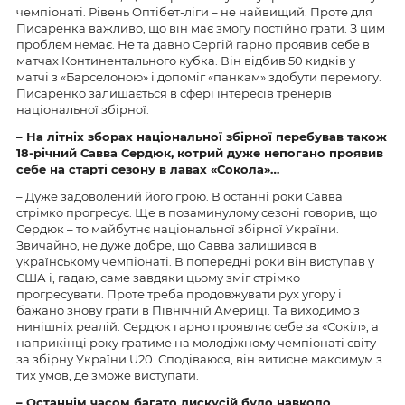
чемпіонаті. Рівень Оптібет-ліги – не найвищий. Проте для
Писаренка важливо, що він має змогу постійно грати. З цим
проблем немає. Не та давно Сергій гарно проявив себе в
матчах Континентального кубка. Він відбив 50 кидків у
матчі з «Барселоною» і допоміг «панкам» здобути перемогу.
Писаренко залишається в сфері інтересів тренерів
національної збірної.
– На літніх зборах національної збірної перебував також
18-річний Савва Сердюк, котрий дуже непогано проявив
себе на старті сезону в лавах «Сокола»…
– Дуже задоволений його грою. В останні роки Савва
стрімко прогресує. Ще в позаминулому сезоні говорив, що
Сердюк – то майбутнє національної збірної України.
Звичайно, не дуже добре, що Савва залишився в
українському чемпіонаті. В попередні роки він виступав у
США і, гадаю, саме завдяки цьому зміг стрімко
прогресувати. Проте треба продовжувати рух угору і
бажано знову грати в Північній Америці. Та виходимо з
нинішніх реалій. Сердюк гарно проявляє себе за «Сокіл», а
наприкінці року гратиме на молодіжному чемпіонаті світу
за збірну України U20. Сподіваюся, він витисне максимум з
тих умов, де зможе виступати.
– Останнім часом багато дискусій було навколо