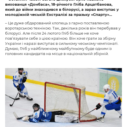
вихованця «Донбаса», 18-річного Гліба Арцатбанова,
який до війни знаходився в білорусі, а зараз виступає у
молодіжній чеській Екстралізі за празьку «Спарту»…
– Це дуже обдарований хлопець з гарно поставленою
воротарською технікою. Так, декілька років він перебував у
білорусі. Але після 24 лютого Гліб більше не хоче
пов’язувати себе з цією країною. Він хоче грати за збірну
України і наразі виступає в сильному чеському чемпіонаті.
Думаю, Гліб у найближчому майбутньому буде одним із
головних кандидатів на місце в національній збірній.