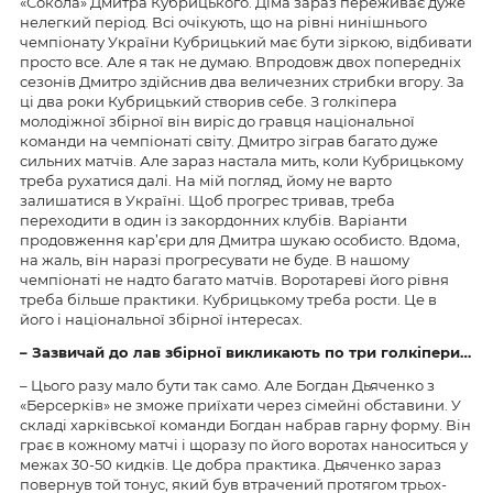
«Сокола» Дмитра Кубрицького. Діма зараз переживає дуже
нелегкий період. Всі очікують, що на рівні нинішнього
чемпіонату України Кубрицький має бути зіркою, відбивати
просто все. Але я так не думаю. Впродовж двох попередніх
сезонів Дмитро здійснив два величезних стрибки вгору. За
ці два роки Кубрицький створив себе. З голкіпера
молодіжної збірної він виріс до гравця національної
команди на чемпіонаті світу. Дмитро зіграв багато дуже
сильних матчів. Але зараз настала мить, коли Кубрицькому
треба рухатися далі. На мій погляд, йому не варто
залишатися в Україні. Щоб прогрес тривав, треба
переходити в один із закордонних клубів. Варіанти
продовження кар’єри для Дмитра шукаю особисто. Вдома,
на жаль, він наразі прогресувати не буде. В нашому
чемпіонаті не надто багато матчів. Воротареві його рівня
треба більше практики. Кубрицькому треба рости. Це в
його і національної збірної інтересах.
– Зазвичай до лав збірної викликають по три голкіпери…
– Цього разу мало бути так само. Але Богдан Дьяченко з
«Берсерків» не зможе приїхати через сімейні обставини. У
складі харківської команди Богдан набрав гарну форму. Він
грає в кожному матчі і щоразу по його воротах наноситься у
межах 30-50 кидків. Це добра практика. Дьяченко зараз
повернув той тонус, який був втрачений протягом трьох-