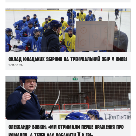
Склад юнацьких збірних на тренувальний збір у Києві
22.07.2026
Олександр Бобкін: «Ми отримали перше враження про
команду, а тепер час побачити її в грі»