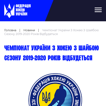
Головна
|
Новини
|
Чемпіонат України З Хокею З Шайбою
Сезону 2019-2020 Років Відбудеться
Чемпіонат України з хокею з шайбою
сезону 2019-2020 років відбудеться