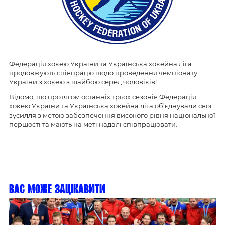
Федерація хокею України та Українська хокейна ліга
продовжують співпрацю щодо проведення чемпіонату
України з хокею з шайбою серед чоловіків!
Відомо, що протягом останніх трьох сезонів Федерація
хокею України та Українська хокейна ліга об’єднували свої
зусилля з метою забезпечення високого рівня національної
першості та мають на меті надалі співпрацювати.
Вас може зацікавити