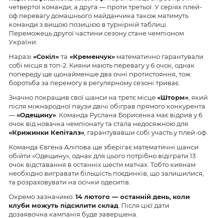
четвертої команди, а друга — проти третьої. У серіях плей-
оф перевагу домашнього майданчика також матимуть
команди з вищою позицією в турнірній таблиці.
Переможець другої частини сезону стане чемпіоном
України.
Наразі
«Сокіл»
та
«Кременчук»
математично гарантували
собі місця в топ-2. Кияни мають перевагу у 6 очок, однак
попереду ще щонайменше два очні протистояння, тож
боротьба за перемогу в регулярному сезоні триває.
Значно покращив свої шанси на третє місце
«Шторм»
, який
після міжнародної паузи двічі обіграв прямого конкурента
—
«Одещину»
. Команда Руслана Борисенка має відрив у 6
очок від новачка чемпіонату та стала недосяжною для
«Крижинки Кепіталз»
, гарантувавши собі участь у плей-оф.
Команда Євгена Аліпова ще зберігає математичні шанси
обійти «Одещину», однак для цього потрібно відіграти 13
очок відставання в останніх шести матчах. Тобто киянам
необхідно вигравати більшість поєдинків, що залишилися,
та розраховувати на осічки одеситів.
Окремо зазначимо:
14 лютого — останній день, коли
клуби можуть підсилити склад
. Після цієї дати
дозаявочна кампанія буде завершена.