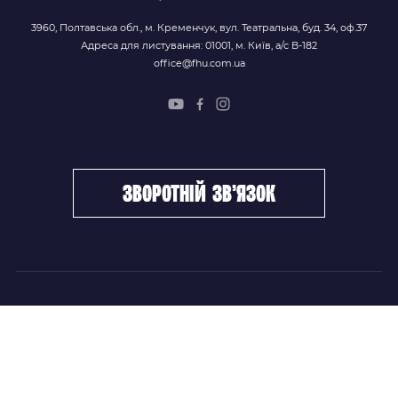
3960, Полтавська обл., м. Кременчук, вул. Театральна, буд. 34, оф.37
Адреса для листування: 01001, м. Київ, а/с В-182
office@fhu.com.ua
зворотній зв’язок
ФХУ
НОВИНИ
Керівництво
Головні новини
Підрозділи
Збірні команди
Документи
Чемпіонат України
Контакти
Дитячо-юнацький хокей