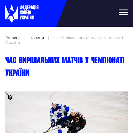
Головна
|
Новини
|
Час Вирішальних Матчів У Чемпіонаті
України
Час вирішальних матчів у чемпіонаті
України