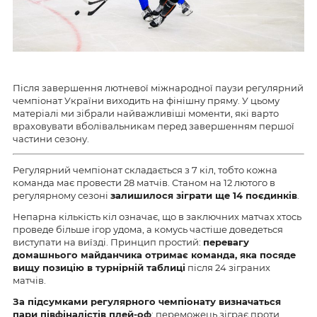
Після завершення лютневої міжнародної паузи регулярний
чемпіонат України виходить на фінішну пряму. У цьому
матеріалі ми зібрали найважливіші моменти, які варто
враховувати вболівальникам перед завершенням першої
частини сезону.
Регулярний чемпіонат складається з 7 кіл, тобто кожна
команда має провести 28 матчів. Станом на 12 лютого в
регулярному сезоні
залишилося зіграти ще 14 поєдинків
.
Непарна кількість кіл означає, що в заключних матчах хтось
проведе більше ігор удома, а комусь частіше доведеться
виступати на виїзді. Принцип простий:
перевагу
домашнього майданчика отримає команда, яка посяде
вищу позицію в турнірній таблиці
після 24 зіграних
матчів.
За підсумками регулярного чемпіонату визначаться
пари півфіналістів плей-оф
: переможець зіграє проти