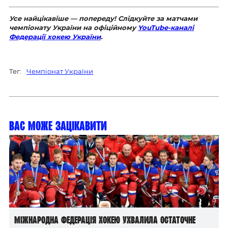
Усе найцікавіше — попереду! Слідкуйте за матчами
чемпіонату України на офіційному
YouTube-каналі
Федерації хокею України
.
Тег:
Чемпіонат України
Вас може зацікавити
Міжнародна федерація хокею ухвалила остаточне