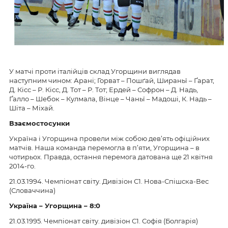
У матчі проти італійців склад Угорщини виглядав
наступним чином: Арані; Горват – Пошґай, Шираньї – Ґарат,
Д. Кісс – Р. Кісс, Д. Тот – Р. Тот; Ердей – Софрон – Д. Надь,
Ґалло – Шебок – Кулмала, Вінце – Чаньї – Мадоші, К. Надь –
Шіта – Міхай.
Взаємостосунки
Україна і Угорщина провели між собою дев’ять офіційних
матчів. Наша команда перемогла в п’яти, Угорщина – в
чотирьох. Правда, остання перемога датована ще 21 квітня
2014-го.
21.03.1994. Чемпіонат світу. Дивізіон С1. Нова-Спішска-Вес
(Словаччина)
Україна – Угорщина – 8:0
21.03.1995. Чемпіонат світу. дивізіон С1. Софія (Болгарія)