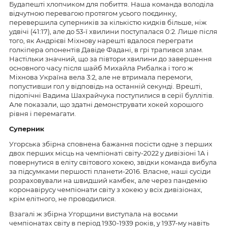
Будапешті хлопчиком для побиття. Наша команда володіла
відчутною перевагою протягом усього поєдинку,
перевершила суперників за кількістю кидків більше, ніж
удвічі (41:17), але до 53-ї хвилини поступалася 0:2. Лише після
того, як Андрієві Міхнову нарешті вдалося переграти
голкіпера опонентів Давіде Фадані, в грі трапився злам.
Настільки значний, що за півтори хвилини до завершення
основного часу після шайб Михайла Рибалка і того ж
Міхнова Україна вела 3:2, але не втримала перемоги,
попустивши гол у відповідь на останній секунді. Врешті,
підопічні Вадима Шахрайчука поступилися в серії буллітів.
Але показали, що здатні демонструвати хокей хорошого
рівня і перемагати.
Суперник
Угорська збірна сповнена бажання посісти одне з перших
двох перших місць на чемпіонаті світу-2022 у дивізіоні 1А і
повернутися в еліту світового хокею, звідки команда вибула
за підсумками першості планети-2016. Власне, наші сусіди
розраховували на швидший камбек, але через пандемію
коронавірусу чемпіонати світу з хокею у всіх дивізіонах,
крім елітного, не проводилися.
Взагалі ж збірна Угорщини виступала на восьми
чемпіонатах світу в період 1930-1939 років, у 1937-му навіть