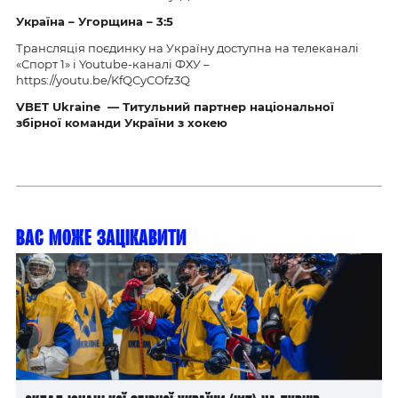
Україна – Угорщина – 3:5
Трансляція поєдинку на Україну доступна на телеканалі
«Спорт 1» і Youtube-каналі ФХУ –
https://youtu.be/KfQCyCOfz3Q
VBET Ukraine — Титульний партнер національної
збірної команди України з хокею
Вас може зацікавити