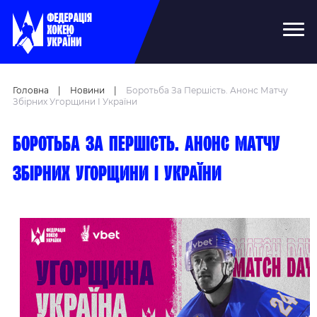
Головна
|
Новини
|
Боротьба За Першість. Анонс Матчу
Збірних Угорщини І України
Боротьба за першість. Анонс матчу
збірних Угорщини і України