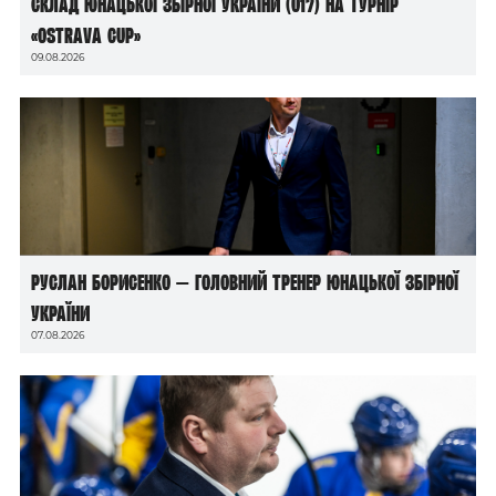
Склад юнацької збірної України (U17) на турнір
«Ostrava Cup»
09.08.2026
Руслан Борисенко — головний тренер юнацької збірної
України
07.08.2026