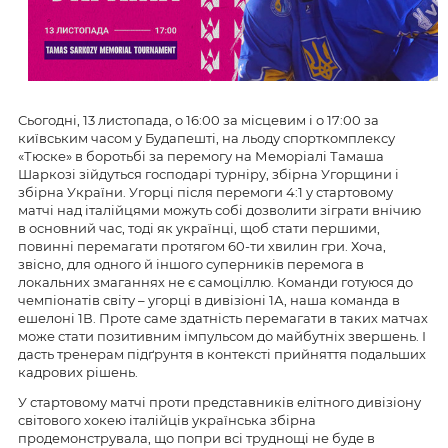
Сьогодні, 13 листопада, о 16:00 за місцевим і о 17:00 за
київським часом у Будапешті, на льоду спорткомплексу
«Тюске» в боротьбі за перемогу на Меморіалі Тамаша
Шаркозі зійдуться господарі турніру, збірна Угорщини і
збірна України. Угорці після перемоги 4:1 у стартовому
матчі над італійцями можуть собі дозволити зіграти внічию
в основний час, тоді як українці, щоб стати першими,
повинні перемагати протягом 60-ти хвилин гри. Хоча,
звісно, для одного й іншого суперників перемога в
локальних змаганнях не є самоціллю. Команди готуюся до
чемпіонатів світу – угорці в дивізіоні 1А, наша команда в
ешелоні 1В. Проте саме здатність перемагати в таких матчах
може стати позитивним імпульсом до майбутніх звершень. І
дасть тренерам підґрунтя в контексті прийняття подальших
кадрових рішень.
У стартовому матчі проти представників елітного дивізіону
світового хокею італійців українська збірна
продемонструвала, що попри всі труднощі не буде в