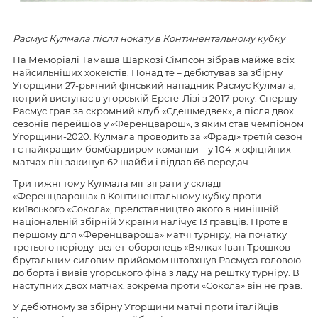
Расмус Кулмала після нокату в Континентальному кубку
На Меморіалі Тамаша Шаркозі Сімпсон зібрав майже всіх
найсильніших хокеїстів. Понад те – дебютував за збірну
Угорщини 27-рычний фінський нападник Расмус Кулмала,
котрий виступає в угорській Ерсте-Лізі з 2017 року. Спершу
Расмус грав за скромний клуб «Єдешмедвек», а після двох
сезонів перейшов у «Ференцварош», з яким став чемпіоном
Угорщини-2020. Кулмала проводить за «Фраді» третій сезон
і є найкращим бомбардиром команди – у 104-х офіційних
матчах він закинув 62 шайби і віддав 66 передач.
Три тижні тому Кулмала міг зіграти у складі
«Ференцвароша» в Континентальному кубку проти
київського «Сокола», представництво якого в нинішній
національній збірній України налічує 13 гравців. Проте в
першому для «Ференцвароша» матчі турніру, на початку
третього періоду велет-оборонець «Вялка» Іван Трошков
брутальним силовим прийомом штовхнув Расмуса головою
до борта і вивів угорського фіна з ладу на рештку турніру. В
наступних двох матчах, зокрема проти «Сокола» він не грав.
У дебютному за збірну Угорщини матчі проти італійців