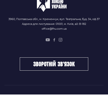
3960, Полтавська обл., м. Кременчук, вул. Театральна, буд. 34, оф.37
Адреса для листування: 01001, м. Київ, а/с В-182
office@fhu.com.ua
зворотній зв’язок
ФХУ
НОВИНИ
Керівництво
Головні новини