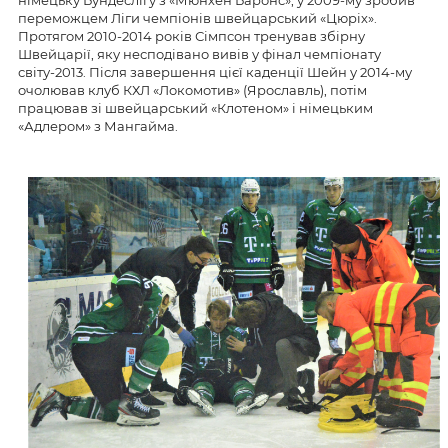
німецьку Бундеслігу з «Мюнхен Баронс», у 2009-му зробив
переможцем Ліги чемпіонів швейцарський «Цюріх».
Протягом 2010-2014 років Сімпсон тренував збірну
Швейцарії, яку несподівано вивів у фінал чемпіонату
світу-2013. Після завершення цієї каденції Шейн у 2014-му
очолював клуб КХЛ «Локомотив» (Ярославль), потім
працював зі швейцарський «Клотеном» і німецьким
«Адлером» з Мангайма.