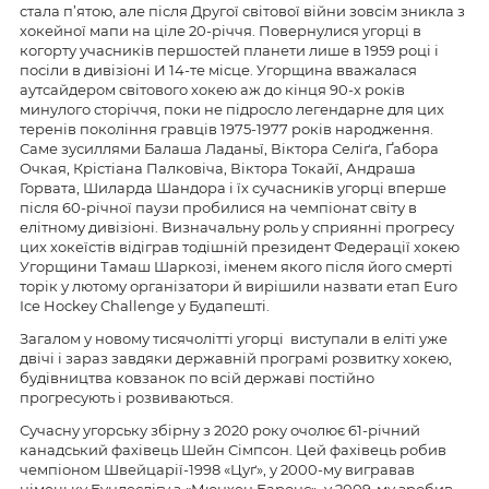
стала п’ятою, але після Другої світової війни зовсім зникла з
хокейної мапи на ціле 20-річчя. Повернулися угорці в
когорту учасників першостей планети лише в 1959 році і
посіли в дивізіоні И 14-те місце. Угорщина вважалася
аутсайдером світового хокею аж до кінця 90-х років
минулого сторіччя, поки не підросло легендарне для цих
теренів покоління гравців 1975-1977 років народження.
Саме зусиллями Балаша Ладаньї, Віктора Селіґа, Ґабора
Очкая, Крістіана Палковіча, Віктора Токайї, Андраша
Горвата, Шиларда Шандора і їх сучасників угорці вперше
після 60-річної паузи пробилися на чемпіонат світу в
елітному дивізіоні. Визначальну роль у сприянні прогресу
цих хокеїстів відіграв тодішній президент Федерації хокею
Угорщини Тамаш Шаркозі, іменем якого після його смерті
торік у лютому організатори й вирішили назвати етап Euro
Ice Hockey Challenge у Будапешті.
Загалом у новому тисячолітті угорці виступали в еліті уже
двічі і зараз завдяки державній програмі розвитку хокею,
будівництва ковзанок по всій державі постійно
прогресують і розвиваються.
Сучасну угорську збірну з 2020 року очолює 61-річний
канадський фахівець Шейн Сімпсон. Цей фахівець робив
чемпіоном Швейцарії-1998 «Цуґ», у 2000-му вигравав