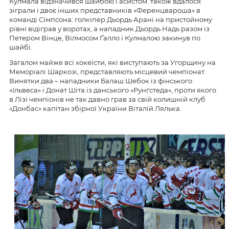
Кулмала відзначився шайбою і асистом. також вдалося
зіграли і двоє інших представників «Ференцвароша» в
команді Сімпсона: голкіпер Дьордь Арані на пристойному
рівні відіграв у воротах, а нападник Дьордь Надь разом із
Петером Вінце, Вілмосом Ґалло і Кулмалою закинув по
шайбі.
Загалом майже всі хокеїсти, які виступають за Угорщину на
Меморіалі Шаркозі, представляють місцевий чемпіонат.
Винятки два – нападники Балаш Шебок із фінського
«Ільвеса» і Донат Шіта із данського «Рунґстеда», проти якого
в Лізі чемпіонів не так давно грав за свій колишній клуб
«Донбас» капітан збірної України Віталій Лялька.