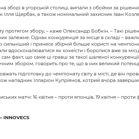
а зборі в угорській столиці, випали з обойми за рішен
 Ілля Щербак, а також номінальний захисник Іван Козлен
у протягом збору, – каже Олександр Бобкін. – Такі ріше
них залежне. Однак конкуренція за місце в складі – важ
сильніший і принесе збірній більше користі на чемпіонаті
вдосконалюватися як хокеїсти і боролися вже за місце 
 сам факт, що саме ці гравці за такої шаленої конкуренц
ючним збором, говорить про те, що в них великий потенці
довжать підготовку до чемпіонату світу в місті, де він про
ож нападник Ілларіон Купріянов, котрий вчора заверши
ських матчі: 16 квітня – проти японців, 19 квітня – проти 
 – INNOVECS