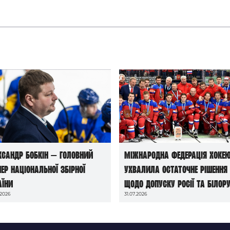
ксандр Бобкін — головний
Міжнародна федерація хоке
нер національної збірної
ухвалила остаточне рішення
аїни
щодо допуску росії та білору
.2026
31.07.2026
до чемпіонатів світу сезону
2026/27