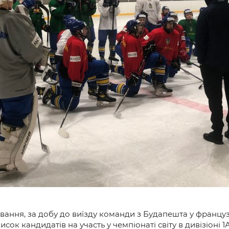
и
вання, за добу до виїзду команди з Будапешта у француз
ок кандидатів на участь у чемпіонаті світу в дивізіоні 1А