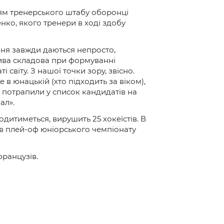
ням тренерського штабу оборонці
ко, якого тренери в ході здобу
ння завжди даються непросто,
лива складова при формуванні
 світу. З нашої точки зору, звісно.
в юнацькій (хто підходить за віком),
ії потрапили у список кандидатів на
ал».
водитиметься, вирушить 25 хокеїстів. В
в плей-оф юніорського чемпіонату
французів.