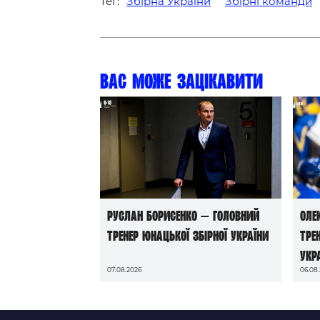
Тег:
Збірна України
Збірні команди
Вас може зацікавити
Руслан Борисенко — головний
Оле
тренер юнацької збірної України
тре
Укр
07.08.2026
06.08