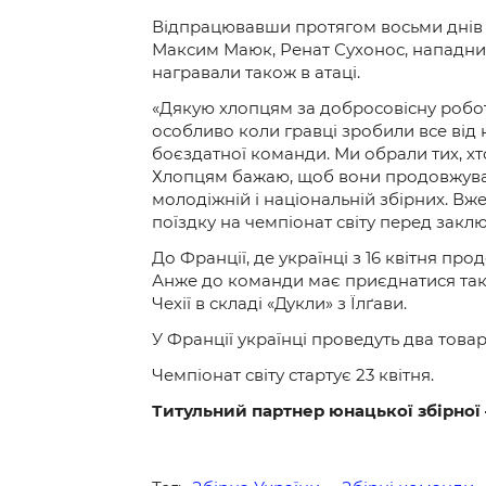
Відпрацювавши протягом восьми днів н
Максим Маюк, Ренат Сухонос, нападник
награвали також в атаці.
«Дякую хлопцям за добросовісну робот
особливо коли гравці зробили все від 
боєздатної команди. Ми обрали тих, хто 
Хлопцям бажаю, щоб вони продовжували 
молодіжній і національній збірних. Вже
поїздку на чемпіонат світу перед закл
До Франції, де українці з 16 квітня про
Анже до команди має приєднатися так
Чехії в складі «Дукли» з Їлґави.
У Франції українці проведуть два товари
Чемпіонат світу стартує 23 квітня.
Титульний партнер юнацької збірної