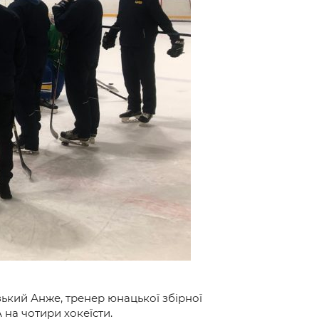
ький Анже, тренер юнацької збірної
 на чотири хокеїсти.