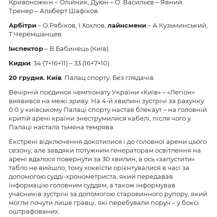
Кривоножкін – Олійник; Дуюн – О. Васильєв – Явний.
Тренер – Альберт Шафіков.
Арбітри
– О.Рябіков, І.Хохлов,
лайнсмени
– А.Кузьминський,
Т.Черемшанцев.
Інспектор
– В.Бабинець (Київ).
Кидки
: 34 (7+16+11) – 33 (16+7+10).
20 грудня
. Київ
. Палац спорту. Без глядачів.
Вечірній поєдинок чемпіонату України «Київ» – «Легіон»
виявився на межі зриву. На 4-й хвилині зустрічі за рахунку
0:0 у київському Палаці спорту настав блекаут – на головній
критій арені країни знеструмилися кабелі, після чого у
Палаці настала тьмяна темрява.
Екстрені відключення докотилися і до головної арени цього
сезону, але завдяки потужним генераторам освітлення на
арені вдалося повернути за 30 хвилин, а ось «запустити»
табло не вийшло, тому хокеїсти орієнтувалися в часі за
допомогою судді-хронометриста, який передавав
інформацію головним суддям, а також інформував
учасників зустрічі за допомогою старовинного рупору, який
могли почути лише гравці, які перебували поруч – у боксі
оштрафованих.