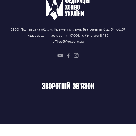
3960, Полтавська обл., м. Кременчук, вул. Театральна, буд. 34, оф.37
Адреса для листування: 01001, м. Київ, а/с В-182
office@fhu.com.ua
зворотній зв’язок
ФХУ
НОВИНИ