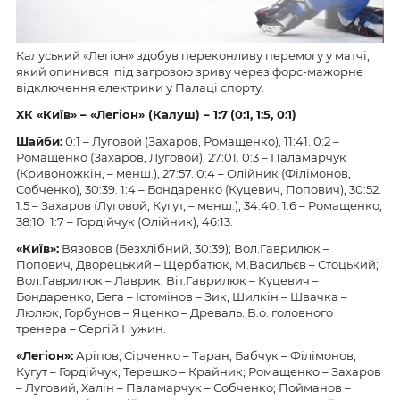
Калуський «Легіон» здобув переконливу перемогу у матчі,
який опинився під загрозою зриву через форс-мажорне
відключення електрики у Палаці спорту.
ХК
«Київ» –
«Легіон» (Калуш) – 1
:
7
(
0
:
1
,
1
:
5
,
0
:
1
)
Шайби:
0:1 – Луговой (Захаров, Ромащенко), 11:41. 0:2 –
Ромащенко (Захаров, Луговой), 27:01. 0:3 – Паламарчук
(Кривоножкін, – менш.), 27:57. 0:4 – Олійник (Філімонов,
Собченко), 30:39. 1:4 – Бондаренко (Куцевич, Попович), 30:52.
1:5 – Захаров (Луговой, Кугут, – менш.), 34:40. 1:6 – Ромащенко,
38:10. 1:7 – Гордійчук (Олійник), 46:13.
«Київ»:
Вязовов (Безхлібний, 30:39); Вол.Гаврилюк –
Попович, Дворецький – Щербатюк, М.Васильєв – Стоцький;
Вол.Гаврилюк – Лаврик; Віт.Гаврилюк – Куцевич –
Бондаренко, Бега – Істомінов – Зик, Шилкін – Швачка –
Люлюк, Горбунов – Яценко – Древаль. В.о. головного
тренера – Сергій Нужин.
«Легіон»:
Аріпов; Сірченко – Таран, Бабчук – Філімонов,
Кугут – Гордійчук, Терешко – Крайник; Ромащенко – Захаров
– Луговий, Халін – Паламарчук – Собченко; Пойманов –