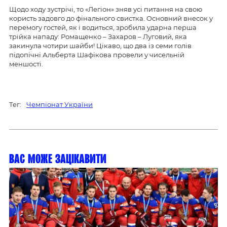
Щодо ходу зустрічі, то «Легіон» зняв усі питання на свою
користь задовго до фінального свистка. Основний внесок у
перемогу гостей, як і водиться, зробила ударна перша
трійка нападу: Ромащенко – Захаров – Луговий, яка
закинула чотири шайби! Цікаво, що два із семи голів
підопічні Альберта Шафікова провели у чисельній
меншості.
Тег:
Чемпіонат України
Вас може зацікавити