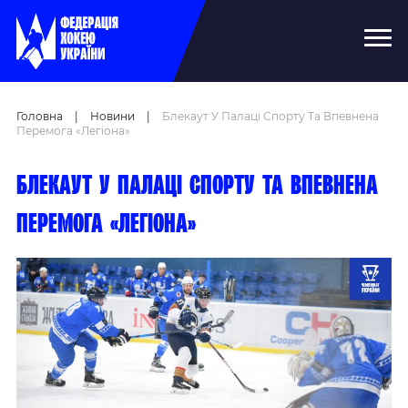
Головна
|
Новини
|
Блекаут У Палаці Спорту Та Впевнена
Перемога «Легіона»
Блекаут у Палаці спорту та впевнена
перемога «Легіона»