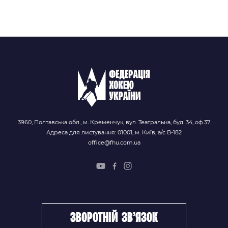
3960, Полтавська обл., м. Кременчук, вул. Театральна, буд. 34, оф.37
Адреса для листування: 01001, м. Київ, а/с В-182
office@fhu.com.ua
зворотній зв’язок