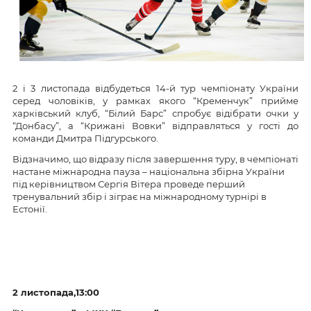
2 і 3 листопада відбудеться 14-й тур чемпіонату України
серед чоловіків, у рамках якого “Кременчук” прийме
харківський клуб, “Білий Барс” спробує відібрати очки у
“Донбасу”, а “Крижані Вовки” відправляться у гості до
команди Дмитра Підгурського.
Відзначимо, що відразу після завершення туру, в чемпіонаті
настане міжнародна пауза – національна збірна України
під керівництвом Сергія Вітера проведе перший
тренувальний збір і зіграє на міжнародному турнірі в
Естонії.
2 листопада,13:00