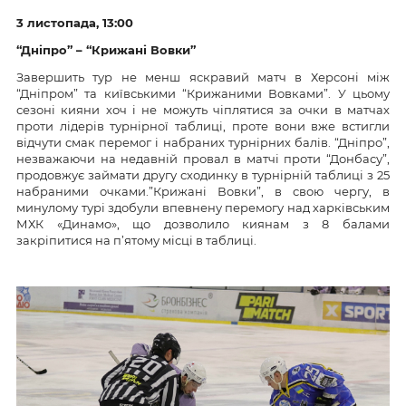
3 листопада, 13:00
“Дніпро” – “Крижані Вовки”
Завершить тур не менш яскравий матч в Херсоні між
“Дніпром” та київськими “Крижаними Вовками”. У цьому
сезоні кияни хоч і не можуть чіплятися за очки в матчах
проти лідерів турнірної таблиці, проте вони вже встигли
відчути смак перемог і набраних турнірних балів. “Дніпро”,
незважаючи на недавній провал в матчі проти “Донбасу”,
продовжує займати другу сходинку в турнірній таблиці з 25
набраними очками.”Крижані Вовки”, в свою чергу, в
минулому турі здобули впевнену перемогу над харківським
МХК «Динамо», що дозволило киянам з 8 балами
закріпитися на п’ятому місці в таблиці.