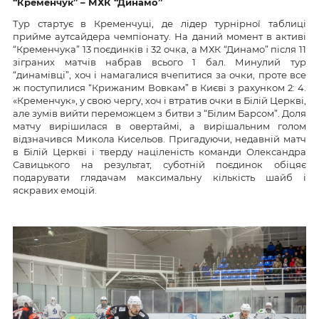
“Кременчук” – МХК “Динамо”
Тур стартує в Кременчуці, де лідер турнірної таблиці
прийме аутсайдера чемпіонату. На даний момент в активі
“Кременчука” 13 поєдинків і 32 очка, а МХК “Динамо” після 11
зіграних матчів набрав всього 1 бал. Минулий тур
“динамівці”, хоч і намагалися вчепитися за очки, проте все
ж поступилися “Крижаним Вовкам” в Києві з рахунком 2: 4.
«Кременчук», у свою чергу, хоч і втратив очки в Білій Церкві,
але зумів вийти переможцем з битви з “Білим Барсом”. Доля
матчу вирішилася в овертаймі, а вирішальним голом
відзначився Микола Кисельов. Пригадуючи, недавній матч
в Білій Церкві і тверду націленість команди Олександра
Савицького на результат, суботній поєдинок обіцяє
подарувати глядачам максимальну кількість шайб і
яскравих емоцій.