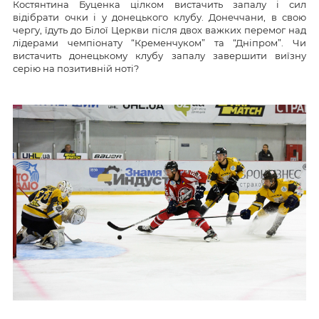
Костянтина Буценка цілком вистачить запалу і сил
відібрати очки і у донецького клубу. Донеччани, в свою
чергу, їдуть до Білої Церкви після двох важких перемог над
лідерами чемпіонату “Кременчуком” та “Дніпром”. Чи
вистачить донецькому клубу запалу завершити виїзну
серію на позитивній ноті?