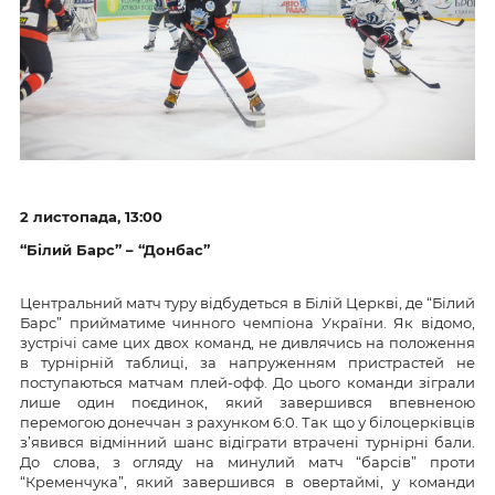
2 листопада, 13:00
“Білий Барс” – “Донбас”
Центральний матч туру відбудеться в Білій Церкві, де “Білий
Барс” прийматиме чинного чемпіона України. Як відомо,
зустрічі саме цих двох команд, не дивлячись на положення
в турнірній таблиці, за напруженням пристрастей не
поступаються матчам плей-офф. До цього команди зіграли
лише один поєдинок, який завершився впевненою
перемогою донеччан з рахунком 6:0. Так що у білоцерківців
з’явився відмінний шанс відіграти втрачені турнірні бали.
До слова, з огляду на минулий матч “барсів” проти
“Кременчука”, який завершився в овертаймі, у команди