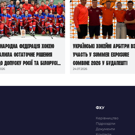
народна федерація хокею
Українські хокейні арбітри в
алила остаточне рішення
участь у Summer Exposure
о допуску росії та білорусі
Combine 2026 у Будапешті
2026
24.07.2026
чемпіонатів світу сезону
6/27
ФХУ
Керівництво
Підрозділи
Документи
Контакти