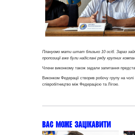
Контакт
Плануємо мати штат близько 10 осіб. Зараз зай
пропозиції вже були надіслані ряду крупних компан
Члени виконкому також задали запитання представн
Виконком Федерації створив робочу групу на чол
співробітництво між Федерацією та Лігою.
Вас може зацікавити