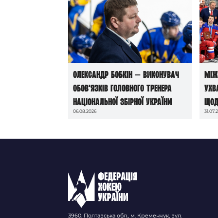
Олександр Бобкін — виконувач
Між
обов’язків головного тренера
ухв
національної збірної України
щод
06.08.2026
31.07.
до 
202
3960, Полтавська обл., м. Кременчук, вул.