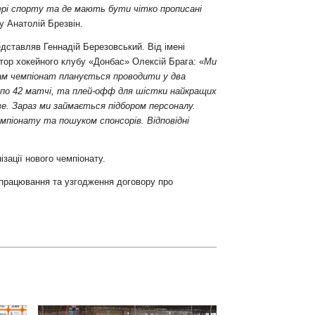
ері спорту та де мають бути чітко прописані
у Анатолій Брезвін.
едставляв Геннадій Березовський. Від імені
ктор хокейного клубу «Донбас» Олексій Брага: «
Ми
ам чемпіонат планується проводити у два
 по 42 матчі, та плей-офф для шістки найкращих
е. Зараз ми займається підбором персоналу.
піонату та пошуком спонсорів. Відповідні
зації нового чемпіонату.
опрацювання та узгодження договору про