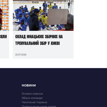
зяли
Склад юнацьких збірних на
тренувальний збір у Києві
22.07.2026
НОВИНИ
Головні новини
Збірні команди
Чемпіонат України
Дитячо-юнацький хокей