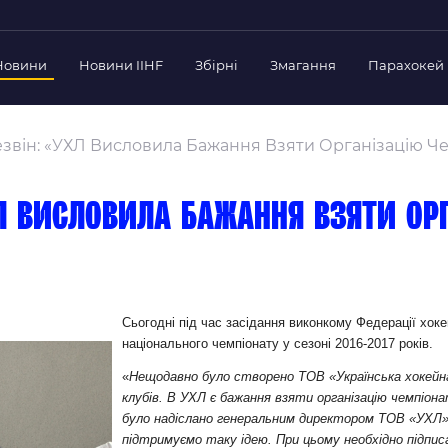
Новини
Новини IIHF
Збірні
Змагання
Парахокей
Україна
Украї
дерації
звін: «УХЛ Висловила Бажання Взяти Організацію Че
Склад Збірної
Скла
нт Федерації
Тренерський Штаб
Трен
й президент
ХЛ висловила бажання взяти ор
Календар Матчів
Кале
езиденти Федерації
дерації
Україна U-18
Украї
іли
Склад Збірної
Скла
Тренерський Штаб
Трен
 Діяльність
Сьогодні під час засідання виконкому Федерації хоке
національного чемпіонату у сезоні 2016-2017 років.
Календар Матчів
Кале
нтні документи
«
Нещодавно було створено ТОВ «Українська хокейна 
 Ради Федерації
клубів. В УХЛ є бажання взяти організацію чемпіонат
в експерименті
було надіслано генеральним директором ТОВ «УХЛ» 
підтримуємо таку ідею. При цьому необхідно підпис