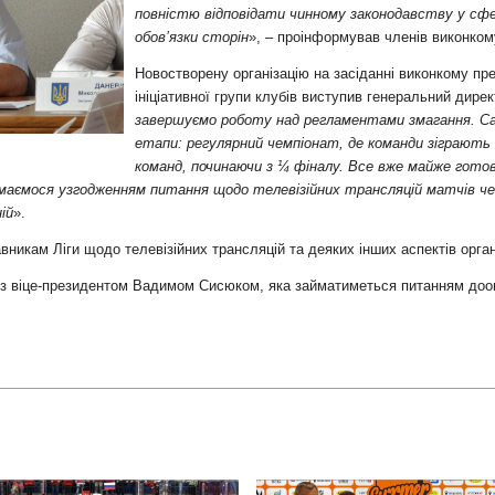
и
повністю відповідати чинному законодавству у сф
обов’язки сторін
», – проінформував членів виконком
Новостворену організацію на засіданні виконкому пр
ініціативної групи клубів виступив генеральний дире
завершуємо роботу над регламентами змагання. С
етапи: регулярний чемпіонат, де команди зіграють
команд, починаючи з ¼ фіналу. Все вже майже готов
маємося узгодженням питання щодо телевізійних трансляцій матчів чем
ій
».
икам Ліги щодо телевізійних трансляцій та деяких інших аспектів органі
і з віце-президентом Вадимом Сисюком, яка займатиметься питанням до