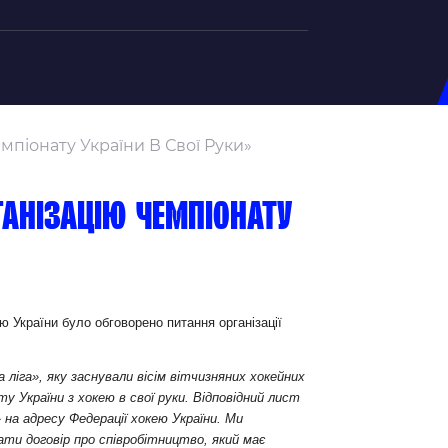
на U-20
мпіонату України В Свої Руки»
д Збірної
ерський Штаб
ганізацію чемпіонату
ндар Матчів
на (ж)
д Збірної
ерський Штаб
ю України було обговорено питання організації
ндар Матчів
ліга», яку заснували вісім вітчизняних хокейних
у України з хокею в свої руки. Відповідний лист
на адресу Федерації хокею України. Ми
ати договір про співробітництво, який має