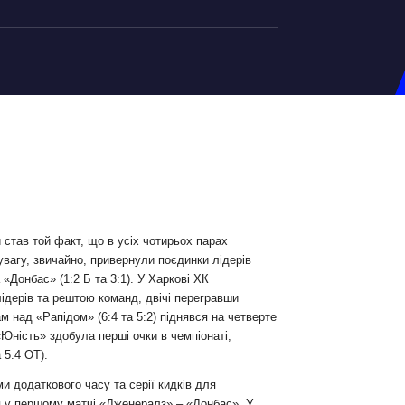
на U-20
д Збірної
ерський Штаб
ндар Матчів
на (ж)
и став той факт, що в усіх чотирьох парах
 увагу, звичайно, привернули поєдинки лідерів
д Збірної
«Донбас» (1:2 Б та 3:1). У Харкові ХК
ерський Штаб
ідерів та рештою команд, двічі перегравши
ндар Матчів
м над «Рапідом» (6:4 та 5:2) піднявся на четверте
 «Юність» здобула перші очки в чемпіонаті,
 5:4 ОТ).
и додаткового часу та серії кидків для
я у першому матчі «Дженералз» – «Донбас». У