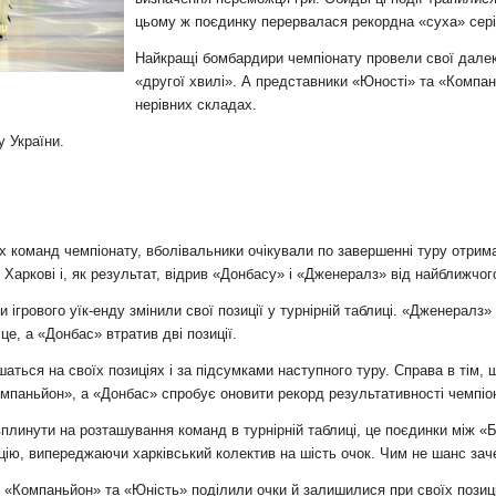
и
цьому ж поєдинку перервалася рекордна «суха» сер
Найкращі бомбардири чемпіонату провели свої далеко
«другої хвилі». А представники «Юності» та «Компан
нерівних складах.
у України.
команд чемпіонату, вболівальники очікували по завершенні туру отримат
Харкові і, як результат, відрив «Донбасу» і «Дженералз» від найближчог
и ігрового уїк-енду змінили свої позиції у турнірній таблиці. «Дженералз»
це, а «Донбас» втратив дві позиції.
аться на своїх позиціях і за підсумками наступного туру. Справа в тім
омпаньйон», а «Донбас» спробує оновити рекорд результативності чемпіо
 вплинути на розташування команд в турнірній таблиці, це поєдинки між 
цію, випереджаючи харківський колектив на шість очок. Чим не шанс за
о. «Компаньйон» та «Юність» поділили очки й залишилися при своїх пози