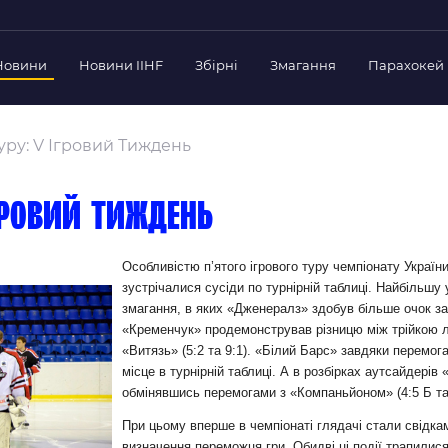
Новини
Новини IIHF
Збірні
Змагання
Парахокей
Україна
Украї
дерації
Туру: V Ігровий Тиждень
Склад Збірної
Скла
нт Федерації
Тренерський Штаб
Трен
й президент
ігровий тиждень
Календар Матчів
Кале
езиденти Федерації
дерації
Україна U-18
Украї
Особливістю п’ятого ігрового туру чемпіонату Україн
іли
зустрічалися сусіди по турнірній таблиці. Найбільшу
Склад Збірної
Скла
змагання, в яких «Дженералз» здобув більше очок за 
Тренерський Штаб
Трен
 Діяльність
«Кременчук» продемонстрував різницю між трійкою л
Календар Матчів
Кале
«Витязь» (5:2 та 9:1). «Білий Барс» завдяки перемога
нтні документи
місце в турнірній таблиці. А в розбірках аутсайдерів
 Ради Федерації
обмінявшись перемогами з «Компаньйоном» (4:5 Б та
в експерименті
При цьому вперше в чемпіонаті глядачі стали свідкам
визначення переможця гри. Обидві ці події трапилис