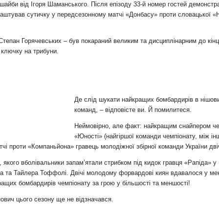
шайби від Ігоря Шаманського. Після епізоду 33-й номер гостей демонстр
лаштував сутичку у передсезонному матчі «Донбасу» проти словацької «Н
 Степан Горячевських – був покараний великим та дисциплінарним до кін
 ключку на трибуни.
Де слід шукати найкращих бомбардирів в нішови
команд, – відповісте ви. Й помилитеся.
Неймовірно, але факт: найкращим снайпером чем
«Юності» (найгіршої команди чемпіонату, між ін
тчі проти «Компаньйона» гравець молодіжної збірної команди України дві
, якого вболівальники запам’ятали стрибком під кидок гравця «Рапіда» у
ма та Тайлера Тоффолі. Двічі молодому форвардові киян вдавалося у менш
ащих бомбардирів чемпіонату за грою у більшості та меншості!
нович цього сезону ще не відзначався.