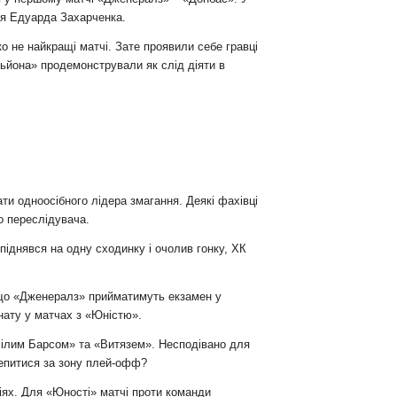
ія Едуарда Захарченка.
 не найкращі матчі. Зате проявили себе гравці
ьйона» продемонстрували як слід діяти в
и одноосібного лідера змагання. Деякі фахівці
о переслідувача.
 піднявся на одну сходинку і очолив гонку, ХК
, що «Дженералз» прийматимуть екзамен у
нату у матчах з «Юністю».
«Білим Барсом» та «Витязем». Несподівано для
чепитися за зону плей-офф?
ціях. Для «Юності» матчі проти команди