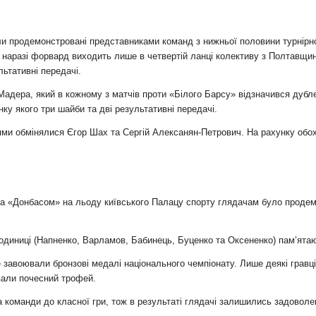
були продемонстровані представниками команд з нижньої половини турнір
аразі форвард виходить лише в четвертій ланці колективу з Полтавщини)
льтативні передачі.
адера, який в кожному з матчів проти «Білого Барсу» відзначився дубле
ку якого три шайби та дві результативні передачі.
и обмінялися Єгор Шах та Сергій Алексанян-Петрович. На рахунку обох х
а «Донбасом» на льоду київського Палацу спорту глядачам було продем
одиниці (Напненко, Варламов, Бабинець, Буценко та Оксененко) пам’ятают
авоювали бронзові медалі національного чемпіонату. Лише деякі гравці
али почесний трофей.
команди до класної гри, тож в результаті глядачі залишились задовол