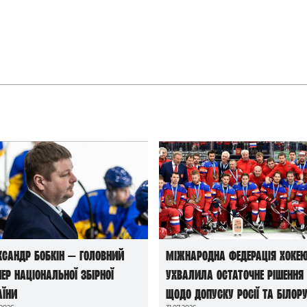
ксандр Бобкін — головний
Міжнародна федерація хоке
нер національної збірної
ухвалила остаточне рішення
аїни
щодо допуску росії та білору