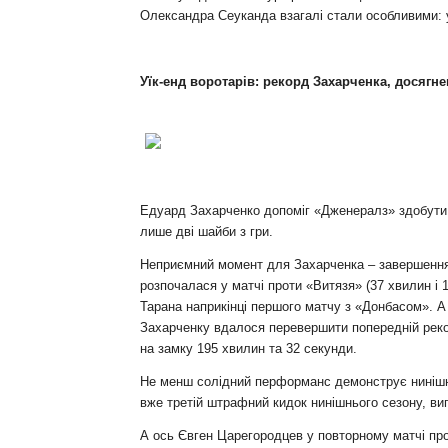
Олександра Сеуканда взагалі стали особливими: у
Уїк-енд воротарів: рекорд Захарченка, досягн
Едуард Захарченко допоміг «Дженералз» здобути чо
лише дві шайби з гри.
Неприємний момент для Захарченка – завершення йо
розпочалася у матчі проти «Витязя» (37 хвилин і
Тарана наприкінці першого матчу з «Донбасом». А
Захарченку вдалося перевершити попередній рекор
на замку 195 хвилин та 32 секунди.
Не менш солідний перформанс демонструє нинішнь
вже третій штрафний кидок нинішнього сезону, в
А ось Євген Царегородцев у повторному матчі пр