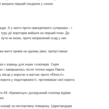
 виграли перший поєдинок у сезоні.
ди. А у матчі проти принципового суперника – і
о туру дії воротарів вийшли на перший план. До
х бути не може, проте неприємний осад у них
ва матчі провів на одному рівні, пропустивши
і є взірець для інших голкіперів. Серія
а» і завершилась після точноо кидка Павла
 місце у воротах в матчах проти «Юності».
 ворота у недоторканості, протимавши свої ворота
ти ХК «Кременчук» досвідчений голкіпер відбив
ка.
й штраф за неспортивну поведінку. Царегородцев