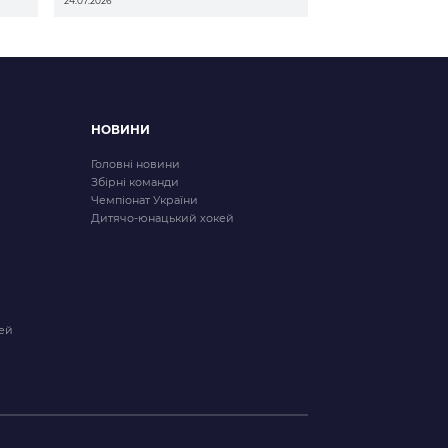
24.07.2026
НОВИНИ
Головні новини
Збірні команди
Чемпіонат України
Дитячо-юнацький хокей
ей