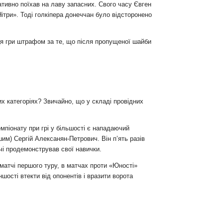
ативно поїхав на лаву запасних. Свого часу Євген
ітри». Тоді голкіпера донеччан було відсторонено
ця гри штрафом за те, що після пропущеної шайби
х категоріях? Звичайно, що у складі провідних
піонату при грі у більшості є нападаючий
шим) Сергій Алексанян-Петрович. Він п’ять разів
чі продемонстрував свої навички.
 матчі першого туру, в матчах проти «Юності»
ості втекти від опонентів і вразити ворота