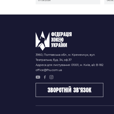
07.08.2026
06.08
3960, Полтавська обл., м. Кременчук, вул.
Театральна, буд. 34, оф.37
Адреса для листування: 01001, м. Київ, а/с В-182
office@fhu.com.ua
зворотній зв’язок