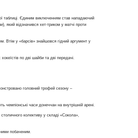
ної таблиці. Єдиним виключенням став нападаючий
, який відзначився хет-триком у матчі проти
м. Втім у «барсів» знайшовся гідний аргумент у
океїстів по дві шайби та дві передачі.
онстровано головний трофей сезону –
ь чемпіонські часи донеччан на внутрішній арені.
 столичного колективу у складі «Сокола»,
еними побаченим.