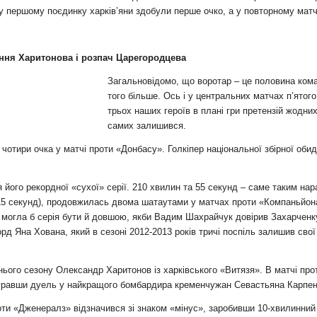
 першому поєдинку харків’яни здобули перше очко, а у повторному матчі
ення Харитонова і розпач Царегородцева
Загальновідомо, що воротар – це половина коман
того більше. Ось і у центральних матчах п’ятог
трьох наших героїв в плані гри претензій жодни
самих залишився.
тири очка у матчі проти «Донбасу». Голкіпер національної збірної обид
го рекордної «сухої» серії. 210 хвилин та 55 секунд – саме таким нараз
 15 секунд), продовжилась двома шатаутами у матчах проти «Компаньйон
 могла б серія бути й довшою, якби Вадим Шахрайчук довірив Захарченку
д Яна Хована, який в сезоні 2012-2013 років тричі поспіль залишив свої
ого сезону Олександр Харитонов із харківського «Витязя». В матчі про
игравши дуель у найкращого бомбардира кременчужан Севастьяна Карпен
оти «Дженералз» відзначився зі знаком «мінус», заробивши 10-хвилинни