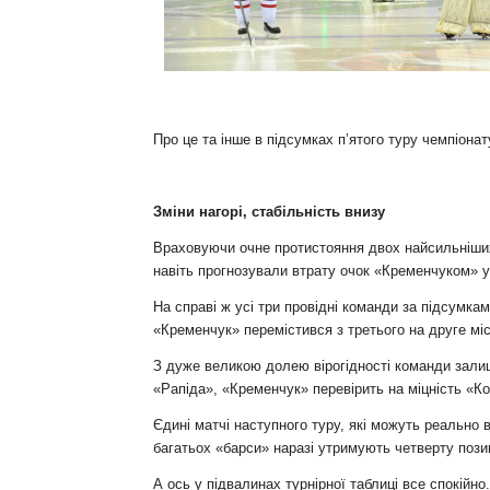
Контакт
Про це та інше в підсумках п’ятого туру чемпіонат
Зміни нагорі, стабільність внизу
Враховуючи очне протистояння двох найсильніших 
навіть прогнозували втрату очок «Кременчуком» у 
На справі ж усі три провідні команди за підсумкам
«Кременчук» перемістився з третього на друге міс
З дуже великою долею вірогідності команди залиш
«Рапіда», «Кременчук» перевірить на міцність «К
Єдині матчі наступного туру, які можуть реально
багатьох «барси» наразі утримують четверту пози
А ось у підвалинах турнірної таблиці все спокійн