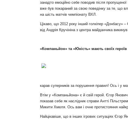
занадто емоційно себе поводив після пропущеної 
вже був покараний за свою поведінку за те, що в
на шість матчів чемпіонату ВХЛ.
Цікаво, що 2012 року інший голкіпер «Донбасу» –
від Андрія Кручініна з центра майданчика викинув
«Компаньйон» та «Юність» мають своїх героїв
карав суперників за порушення правил! Ось і у ма
Втім у «Компаньйона» є й свій герой. Єгор Янович
показав себе як наслідник справи Антті Пільстре
Микити Хмеля. Ось вам і очне протистояння найкр
Найцікавіше, що в інших ігрових ситуаціях Єгор Я