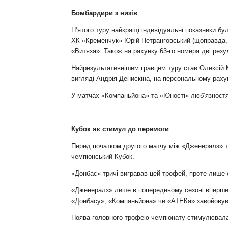
Бомбардири з низів
П’ятого туру найкращі індивідуальні показники 
ХК «Кременчук» Юрій Петранговський (щоправда, н
«Витязя». Також на рахунку 63-го номера дві резу
Найрезультативнішим гравцем туру став Олексій М
вигляді Андрія Денискіна, на персональному рахун
У матчах «Компаньйона» та «Юності» люб’язностям
Кубок як стимул до перемоги
Перед початком другого матчу між «Дженералз» т
чемпіонський Кубок.
«Донбас» тричі вигравав цей трофей, проте лише 
«Дженералз» лише в попередньому сезоні вперше з
«Донбасу», «Компаньйона» чи «АТЕКа» завойовув
Поява головного трофею чемпіонату стимулювала 