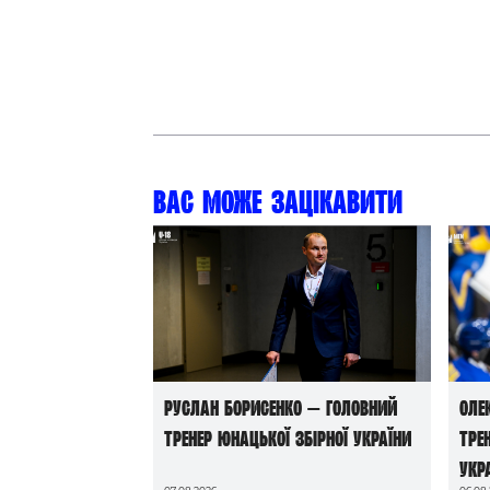
Вас може зацікавити
Руслан Борисенко — головний
Оле
тренер юнацької збірної України
тре
Укр