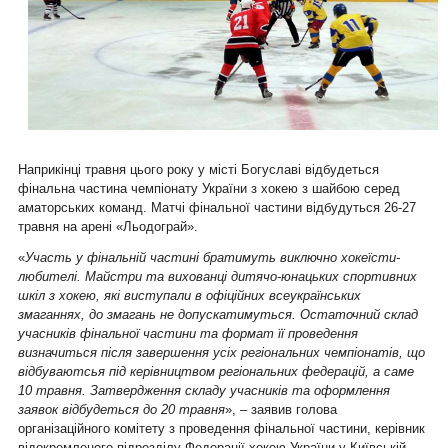
Наприкінці травня цього року у місті Богуславі відбудеться
фінальна частина чемпіонату України з хокею з шайбою серед
аматорських команд. Матчі фінальної частини відбудуться 26-27
травня на арені «Льодограй».
«
Участь у фінальній частині братимуть виключно хокеїсти-
любителі. Майстри та вихованці дитячо-юнацьких спортивних
шкіл з хокею, які виступали в офіційних всеукраїнських
змаганнях, до змагань не допускатимуться. Остаточний склад
учасників фінальної частини та формат її проведення
визначиться після завершення усіх регіональних чемпіонатів, що
відбуваютсья під керівництвом регіональних федерацій, а саме
10 травня. Затвердження складу учасників та оформлення
заявок відбудеться до 20 травня
», – заявив голова
організаційного комітету з проведення фінальної частини, керівник
відокремленого підрозділу Федерації хокею України у Київській