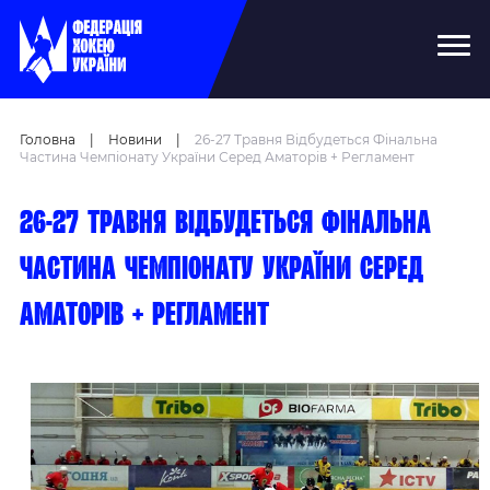
Головна
|
Новини
|
26-27 Травня Відбудеться Фінальна
Частина Чемпіонату України Серед Аматорів + Регламент
26-27 травня відбудеться фінальна
частина чемпіонату України серед
аматорів + Регламент