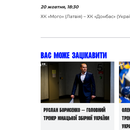
20 жовтня, 18:30
ХК «Мого» (Латвія) – ХК «Донбас» (Укра
Вас може зацікавити
Руслан Борисенко — головний
Оле
тренер юнацької збірної України
тре
Укр