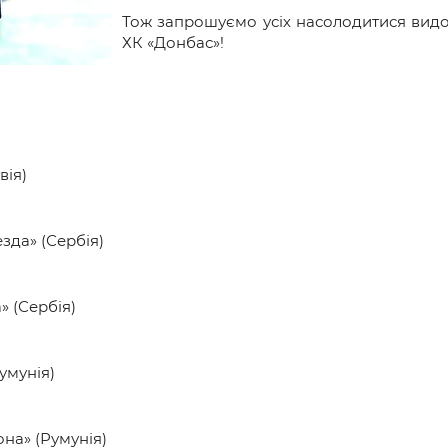
и
Тож запрошуємо усіх насолодитися видо
ХК «Донбас»!
вія)
зда» (Сербія)
» (Сербія)
умунія)
она» (Румунія)