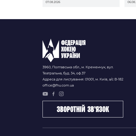
07.08.2026
06.08
3960, Полтавська обл., м. Кременчук, вул.
Театральна, буд. 34, оф.37
Адреса для листування: 01001, м. Київ, а/с В-182
office@fhu.com.ua
зворотній зв’язок