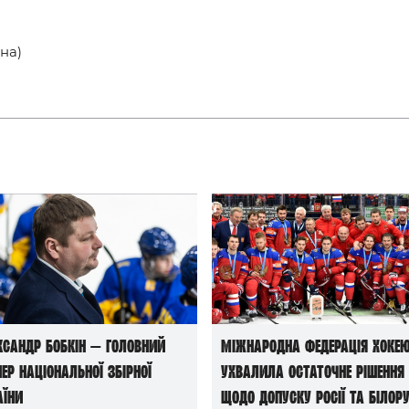
їна)
ксандр Бобкін — головний
Міжнародна федерація хоке
нер національної збірної
ухвалила остаточне рішення
аїни
щодо допуску росії та білору