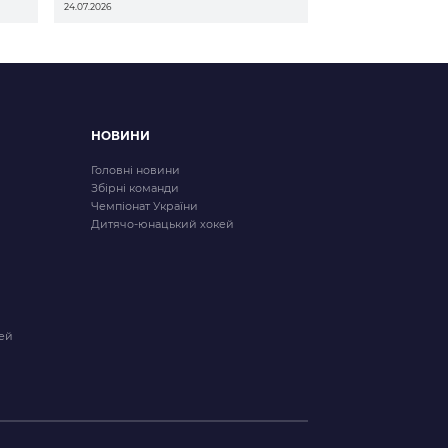
24.07.2026
НОВИНИ
Головні новини
Збірні команди
Чемпіонат України
Дитячо-юнацький хокей
ей