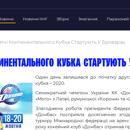
Новини
Новини IIHF
Збірні
Змагання
Парахокей
Україна
Украї
дерації
атчі Континентального Кубка Стартують У Броварах
Склад Збірної
Скла
нт Федерації
Тренерський Штаб
Трен
й президент
инентального кубка стартують 
Календар Матчів
Кале
езиденти Федерації
дерації
Один день залишився до початку друго
Україна U-18
Украї
кубка – 2020.
іли
Склад Збірної
Скла
Семикратний чемпіон України ХК «До
Тренерський Штаб
Трен
 Діяльність
«Мого» з Латвії, румунської «Корони» та «
Календар Матчів
Кале
нтні документи
Злагоджена робота президента Федера
 Ради Федерації
«Донбас» посприяла досягненню зго
турніру Міжнародної федерації на арені
в експерименті
року хокейний клуб «Донбас» отримав п