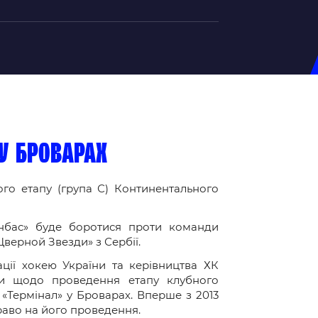
на U-20
д Збірної
ерський Штаб
у Броварах
ндар Матчів
го етапу (група С) Континентального
на (ж)
д Збірної
нбас» буде боротися проти команди
ерський Штаб
Цверной Звезди» з Сербії.
ндар Матчів
ції хокею України та керівництва ХК
ди щодо проведення етапу клубного
 «Термінал» у Броварах. Вперше з 2013
раво на його проведення.