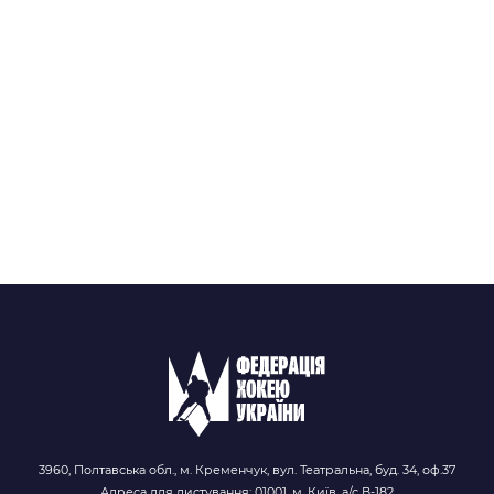
3960, Полтавська обл., м. Кременчук, вул. Театральна, буд. 34, оф.37
Адреса для листування: 01001, м. Київ, а/с В-182