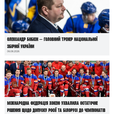
Олександр Бобкін — головний тренер національної
збірної України
06.08.2026
Міжнародна федерація хокею ухвалила остаточне
рішення щодо допуску росії та білорусі до чемпіонатів