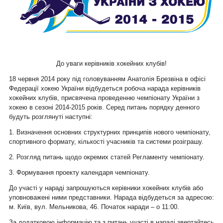
До уваги керівників хокейних клубів!
18 червня 2014 року під головуванням Анатолія Брезвіна в офісі
Федерації хокею України відбудеться робоча нарада керівників
хокейних клубів, присвячена проведенню чемпіонату України з
хокею в сезоні 2014-2015 років. Серед питань порядку денного
будуть розглянуті наступні:
1. Визначення основних структурних принципів нового чемпіонату,
спортивного формату, кількості учасників та системи розіграшу.
2. Розгляд питань щодо окремих статей Регламенту чемпіонату.
3. Формування проекту календаря чемпіонату.
До участі у нараді запрошуються керівники хокейних клубів або
уповноважені ними представники. Нарада відбудеться за адресою:
м. Київ, вул. Мельникова, 46. Початок наради – о 11:00.
За додатковою інформацію та з питань участі в нараді звертайтесь