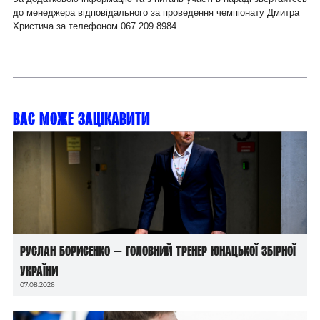
до менеджера відповідального за проведення чемпіонату Дмитра
Христича за телефоном 067 209 8984.
Вас може зацікавити
Руслан Борисенко — головний тренер юнацької збірної
України
07.08.2026