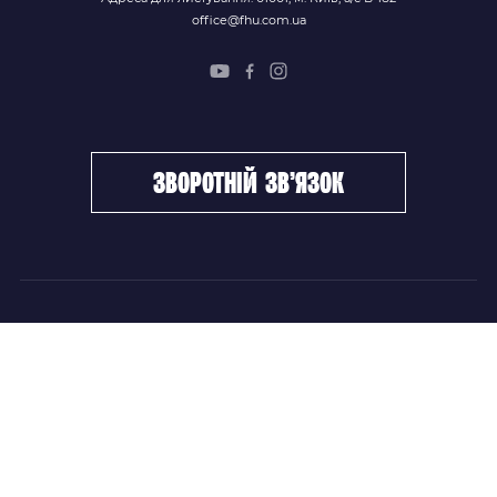
office@fhu.com.ua
зворотній зв’язок
ФХУ
НОВИНИ
Керівництво
Головні новини
Підрозділи
Збірні команди
Документи
Чемпіонат України
Контакти
Дитячо-юнацький хокей
НОВИНИ
Головні новини