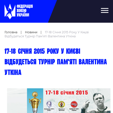
Головна
|
Новини
|
17-18 Січня 2015 Року У Києві
Відбудеться Турнір Пам’яті Валентина Уткіна
17-18 січня 2015 року у Києві
відбудеться турнір пам’яті Валентина
Уткіна