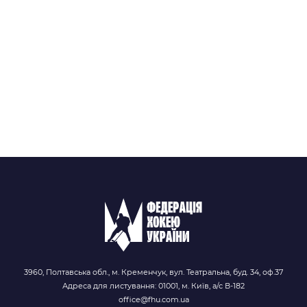
3960, Полтавська обл., м. Кременчук, вул. Театральна, буд. 34, оф.37
Адреса для листування: 01001, м. Київ, а/с В-182
office@fhu.com.ua