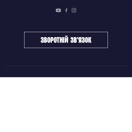
зворотній зв’язок
ФХУ
НОВИНИ
Керівництво
Головні новини
Підрозділи
Збірні команди
Документи
Чемпіонат України
Контакти
Дитячо-юнацький хокей
НОВИНИ
Головні новини
Збірні команди