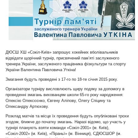
ДЮСШ ХШ «Сокіл-Київ» запрошує хокейних вболівальників
відвідати щорічний турнір, присвячений пам’яті заслуженого
тренера України, заслуженого працівника фізкультури та спорту
України Валентина Павловича Уткіна!
Змагання будуть проведені з 17-го по 18-те січня 2015 року.
Організатори турніру висловлюють щиру подяку за допомогу в
проведенні змагань вихованцям школи 65-го року народження:
Олексію Олексєєнко, Євгену Аліпову, Олегу Спіцину та
Олександру Артюхову.
Розклад матчів та місце їх проведення будуть опубліковані трохи
згодом, ближче до початку змагань. Наразі відомо, що участь у
турнірі планують взяти команди «Сокіл-2001»
(м. Київ)
,
«Сокіл-2002»
(м. Київ)
, «Піраньї»
(м. Вінниця)
, СДЮСШОР
(м.