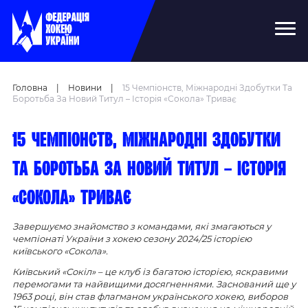
Головна
|
Новини
|
15 Чемпіонств, Міжнародні Здобутки Та
Боротьба За Новий Титул – Історія «Сокола» Триває
15 чемпіонств, міжнародні здобутки
та боротьба за новий титул – історія
«Сокола» триває
Завершуємо знайомство з командами, які змагаються у
чемпіонаті України з хокею сезону 2024/25
історією
київського «Сокола».
Київський «Сокіл» – це клуб із багатою історією, яскравими
перемогами та найвищими досягненнями. Заснований ще у
1963 році, він став флагманом українського хокею, виборов