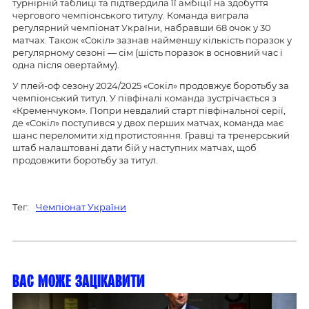
турнірній таблиці та підтвердила її амбіції на здобуття
чергового чемпіонського титулу. Команда виграла
регулярний чемпіонат України, набравши 68 очок у 30
матчах. Також «Сокіл» зазнав найменшу кількість поразок у
регулярному сезоні — сім (шість поразок в основний час і
одна після овертайму).
У плей-оф сезону 2024/2025 «Сокіл» продовжує боротьбу за
чемпіонський титул. У півфіналі команда зустрічається з
«Кременчуком». Попри невдалий старт півфінальної серії,
де «Сокіл» поступився у двох перших матчах, команда має
шанс переломити хід протистояння. Гравці та тренерський
штаб налаштовані дати бій у наступних матчах, щоб
продовжити боротьбу за титул.
Тег:
Чемпіонат України
Вас може зацікавити