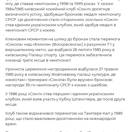
лігу, де ставав чемпіоном у 1998 та 1999 роках. У сезоні
1984/1985 київський хокейний клуб «Сокіл» досягнув
визначного успіху, здобувши бронзові медалі чемпіонату
СРСР. Це досягнення стало історичним, оскільки «Сокіл»
став єдиним українським клубом, який здобув медалі в
чемпіонаті СРСР з хокею.
Ключовим моментом на шляху до бронзи стала перемога
«Сокола» над «Хіміком» (Воскресенськ) з рахунком 7:1 у
вирішальному матчі, що відбувся 26 лютого 1985 року в
київському Палаці спорту. Ця перемога забезпечила
команді третє місце в чемпіонаті.
Урочиста церемонія нагородження відбулася 27 травня
1985 року в київському Жовтневому палаці культури, де
хокеїстам і тренерам «Сокола» були вручені бронзові
нагороди 39-го чемпіонату СРСР з хокею з шайбою.
У 1986 році «Сокіл» став першим і єдиним українським
клубом, який взяв участь у Кубку Шпенглера, де посів друге
місце.
Клуб також відзначився перемогою на Тампере Кап у 1989
році, що стало важливим досягненням на міжнародній
арені.