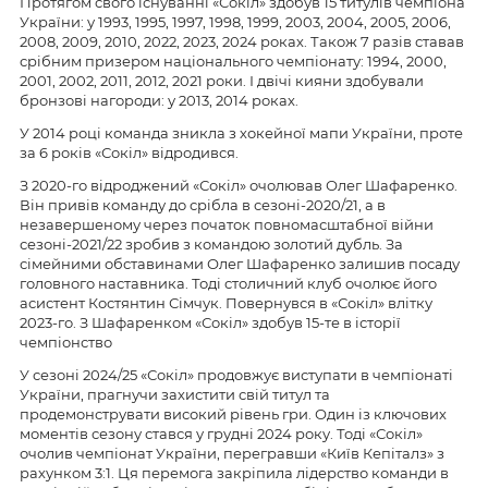
Протягом свого існуванні «Сокіл» здобув 15 титулів чемпіона
України: у 1993, 1995, 1997, 1998, 1999, 2003, 2004, 2005, 2006,
2008, 2009, 2010, 2022, 2023, 2024 роках. Також 7 разів ставав
срібним призером національного чемпіонату: 1994, 2000,
2001, 2002, 2011, 2012, 2021 роки. І двічі кияни здобували
бронзові нагороди: у 2013, 2014 роках.
У 2014 році команда зникла з хокейної мапи України, проте
за 6 років «Сокіл» відродився.
З 2020-го відроджений «Сокіл» очолював Олег Шафаренко.
Він привів команду до срібла в сезоні-2020/21, а в
незавершеному через початок повномасштабної війни
сезоні-2021/22 зробив з командою золотий дубль. За
сімейними обставинами Олег Шафаренко залишив посаду
головного наставника. Тоді столичний клуб очолює його
асистент Костянтин Сімчук. Повернувся в «Сокіл» влітку
2023-го. З Шафаренком «Сокіл» здобув 15-те в історії
чемпіонство
У сезоні 2024/25 «Сокіл» продовжує виступати в чемпіонаті
України, прагнучи захистити свій титул та
продемонструвати високий рівень гри. Один із ключових
моментів сезону стався у грудні 2024 року. Тоді «Сокіл»
очолив чемпіонат України, перегравши «Київ Кепіталз» з
рахунком 3:1. Ця перемога закріпила лідерство команди в