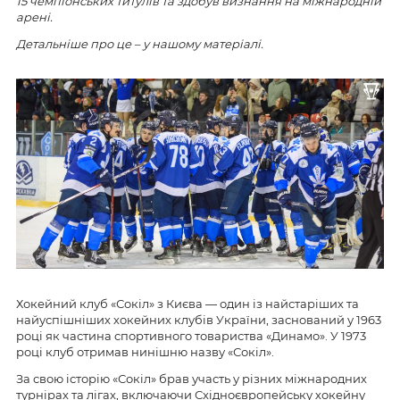
15 чемпіонських титулів та здобув визнання на міжнародній
арені.
Детальніше про це – у нашому матеріалі.
Хокейний клуб «Сокіл» з Києва — один із найстаріших та
найуспішніших хокейних клубів України, заснований у 1963
році як частина спортивного товариства «Динамо». У 1973
році клуб отримав нинішню назву «Сокіл».
За свою історію «Сокіл» брав участь у різних міжнародних
турнірах та лігах, включаючи Східноєвропейську хокейну