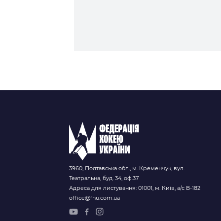
Контакт
3960, Полтавська обл., м. Кременчук, вул.
Театральна, буд. 34, оф.37
Адреса для листування: 01001, м. Київ, а/с В-182
office@fhu.com.ua