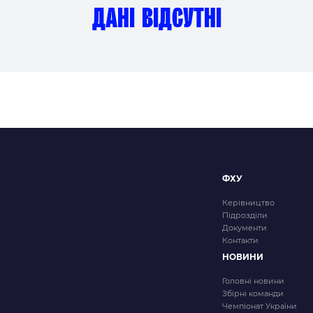
и
дані відсутні
ФХУ
Керівництво
Підрозділи
Документи
Контакти
НОВИНИ
Головні новини
Збірні команди
Чемпіонат України