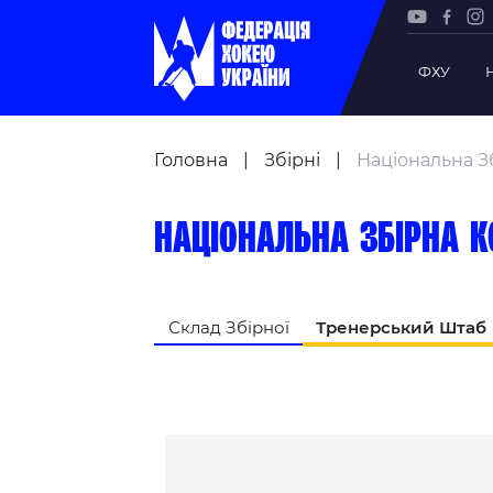
ФХУ
Рада Фе
Головна
|
Збірні
|
Національна З
Президе
Почесни
Національна збірна к
Віце-пр
Офіс фе
Підрозд
Склад Збірної
Тренерський Штаб
Статутна
Регламе
Рішення
Участь 