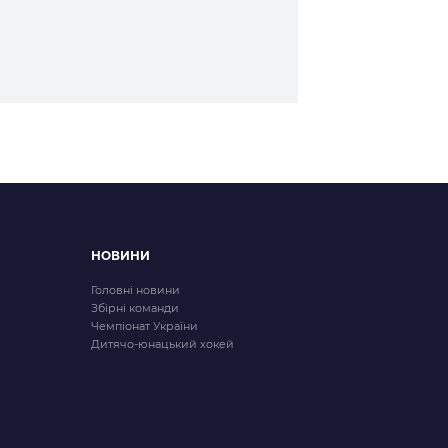
НОВИНИ
Головні новини
Збірні команди
Чемпіонат України
Дитячо-юнацький хокей