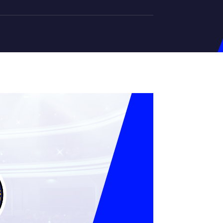
на U-20
д Збірної
ерський Штаб
ндар Матчів
на (ж)
д Збірної
ерський Штаб
ндар Матчів