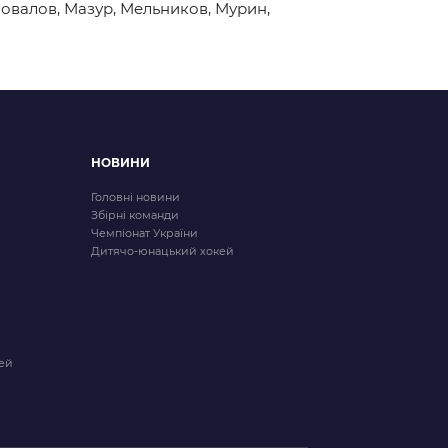
новалов, Мазур, Мельников, Мурин,
НОВИНИ
Головні новини
Збірні команди
Чемпіонат України
Дитячо-юнацький хокей
ей