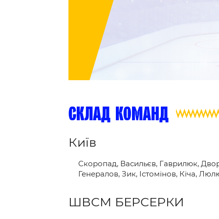
Контакт
склад команд
Київ
Скоропад, Васильєв, Гаврилюк, Двор
Генералов, Зик, Істомінов, Кіча, Лю
ШВСМ БЕРСЕРКИ