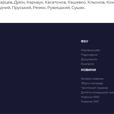
арцев, Дуюн, Карнаух, Касатонов, Кашевко, Кльонов, Ко
дчий, Пруський, Резюк, Ружицький, Сушак.
ФХУ
Керівництво
Підрозділи
Документи
Контакти
НОВИНИ
Головні новини
Збірні команди
Чемпіонат України
Дитячо-юнацький хок
Новини ФХУ
Новини IIHF