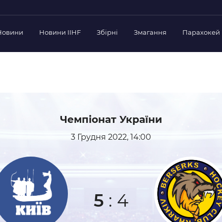
Новини
Новини IIHF
Збірні
Змагання
Парахокей
Україна
Украї
дерації
Склад Збірної
Скла
нт Федерації
Тренерський Штаб
Трен
й президент
Календар Матчів
Кале
езиденти Федерації
Чемпіонат України
дерації
Україна U-18
Украї
3 Грудня 2022, 14:00
іли
Склад Збірної
Скла
Тренерський Штаб
Трен
 Діяльність
Календар Матчів
Кале
нтні документи
 Ради Федерації
5
:
4
в експерименті