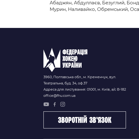
Абаджян, Абдуллаєв, Безуглий, Бонд
Мурин, Наливайко, Обремський, Оса
3960, Полтавська обл., м. Кременчук, вул.
Театральна, буд. 34, оф.37
Адреса для листування: 01001, м. Київ, а/с В-182
office@fhu.com.ua
зворотній зв’язок