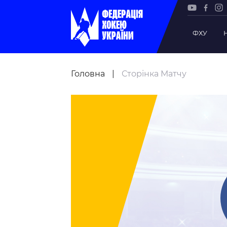
ФХУ
Рада Фе
Головна
|
Сторінка Матчу
Президе
Почесни
Віце-пр
Офіс фе
Підрозд
Статутна
Регламе
Рішення
Участь 