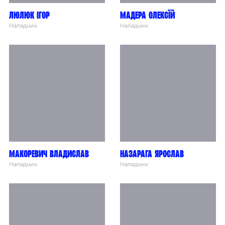
Люлюк Ігор
Мадера Олексїй
Нападник
Нападник
Макоревич Владислав
Назарага Ярослав
Нападник
Нападник