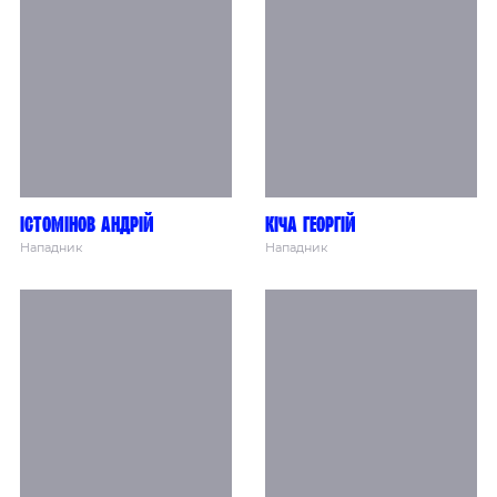
Істомінов Андрій
Кіча Георгій
Нападник
Нападник