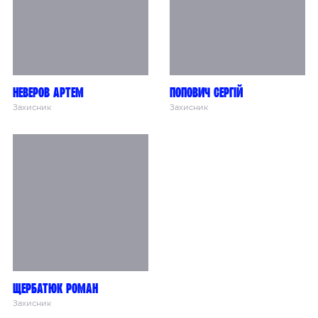
Неверов Артем
Попович Сергій
Захисник
Захисник
Щербатюк Роман
Захисник