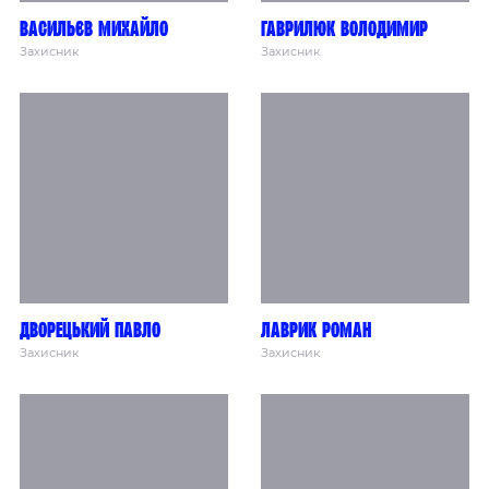
Васильєв Михайло
Гаврилюк Володимир
Захисник
Захисник
Дворецький Павло
Лаврик Роман
Захисник
Захисник