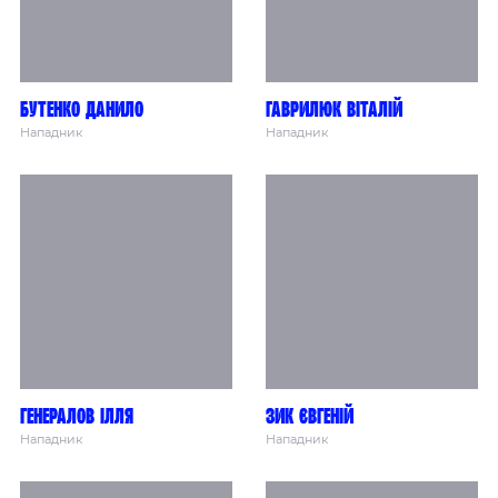
Бутенко Данило
Гаврилюк Віталій
Нападник
Нападник
Генералов Ілля
Зик Євгеній
Нападник
Нападник