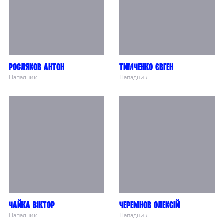
Росляков Антон
Тимченко Євген
Нападник
Нападник
Чайка Віктор
Черемнов Олексій
Нападник
Нападник