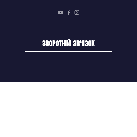
зворотній зв’язок
ФХУ
НОВИНИ
Керівництво
Головні новини
Підрозділи
Збірні команди
Документи
Чемпіонат України
Контакти
Дитячо-юнацький хокей
НОВИНИ
Головні новини
Збірні команди