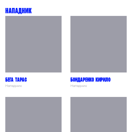
Нападник
Бега Тарас
Бондаренко Кирило
Нападник
Нападник