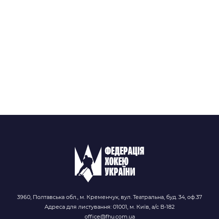
3960, Полтавська обл., м. Кременчук, вул. Театральна, буд. 34, оф.37
Адреса для листування: 01001, м. Київ, а/с В-182
office@fhu.com.ua