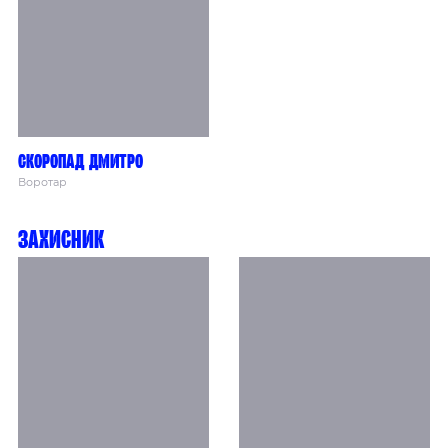
Скоропад Дмитро
Воротар
Захисник