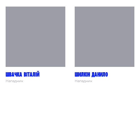
Швачка Віталій
Шилкін Данило
Нападник
Нападник