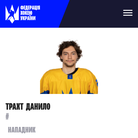
Трахт Данило
#
Нападник