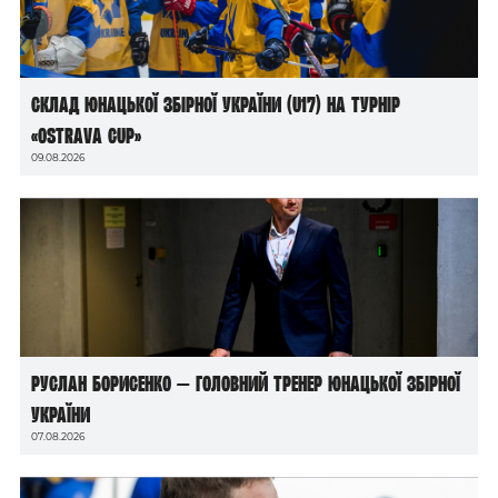
Склад юнацької збірної України (U17) на турнір
«Ostrava Cup»
09.08.2026
Руслан Борисенко — головний тренер юнацької збірної
України
07.08.2026