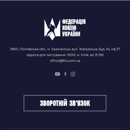
3960, Полтавська обл., м. Кременчук, вул. Театральна, буд. 34, оф.37
Адреса для листування: 01001, м. Київ, а/с В-182
office@fhu.com.ua
зворотній зв’язок