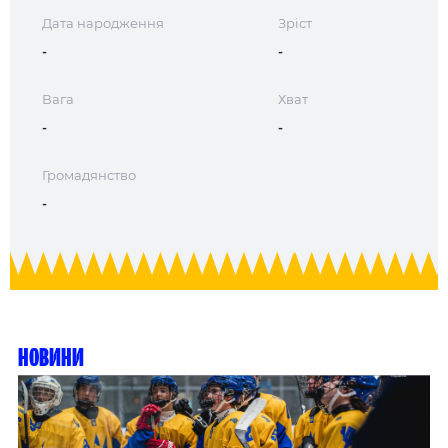
Дата народження
Зріст
-
-
Вага
Хват
-
-
Громадянство
-
Новини