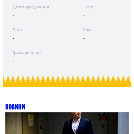
Дата народження
Зріст
-
-
Вага
Хват
-
-
Громадянство
-
Новини