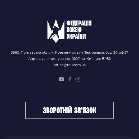
3960, Полтавська обл., м. Кременчук, вул. Театральна, буд. 34, оф.37
Адреса для листування: 01001, м. Київ, а/с В-182
office@fhu.com.ua
зворотній зв’язок