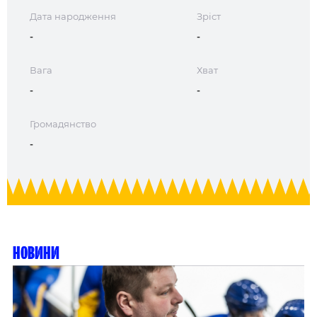
Дата народження
Зріст
-
-
Вага
Хват
-
-
Громадянство
-
Новини