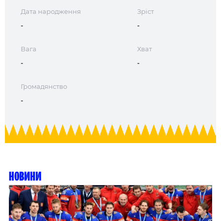
Дата народження
Зріст
-
-
Вага
Хват
-
-
Громадянство
-
Новини