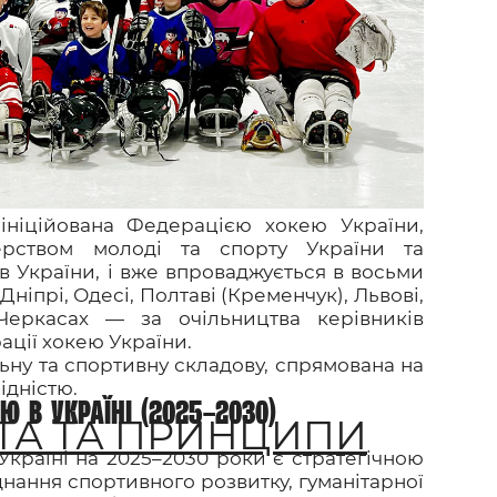
и
ініційована Федерацією хокею України,
терством молоді та спорту України та
в України, і вже впроваджується в восьми
 Дніпрі, Одесі, Полтаві (Кременчук), Львові,
 Черкасах — за очільництва керівників
ції хокею України.
ьну та спортивну складову, спрямована на
ідністю.
 В УКРАЇНІ (2025–2030)
ТА ТА ПРИНЦИПИ
країні на 2025–2030 роки є стратегічною
нання спортивного розвитку, гуманітарної