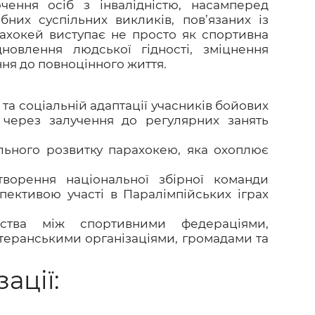
чення осіб з інвалідністю, насамперед
бних суспільних викликів, пов’язаних із
рахокей виступає не просто як спортивна
дновлення людської гідності, зміцнення
ня до повноцінного життя.
 та соціальній адаптації учасників бойових
ю через залучення до регулярних занять
льного розвитку парахокею, яка охоплює
ворення національної збірної команди
пективою участі в Паралімпійських іграх
рства між спортивними федераціями,
теранськими організаціями, громадами та
ації: