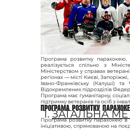
Контакт
Програма розвитку парахокею, 
реалізується спільно з Мініс
Міністерством у справах ветерані
регіонах — місті Києві, Запоріжжі,
Івано-Франківську (Калуші) та
Відокремлених підрозділів Федера
Програма має гуманітарну, соціал
підтримку ветеранів та осіб з інвал
ПРОГРАМА РОЗВИТКУ ПАРАХОКЕЮ
1.
ЗАГАЛЬНА МЕ
Програма розвитку парахокею в У
ініціативою, спрямованою на поєд