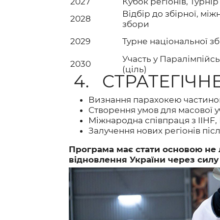
2027
Кубок регіонів, Турнір
Відбір до збірної, між
2028
збори
2029
Турне національної зб
Участь у Паралімпійсь
2030
(ціль)
4. СТРАТЕГІЧН
Визнання парахокею частиною
Створення умов для масової уч
Міжнародна співпраця з IIHF, I
Залучення нових регіонів після
Програма має стати основою не 
відновлення України через силу 