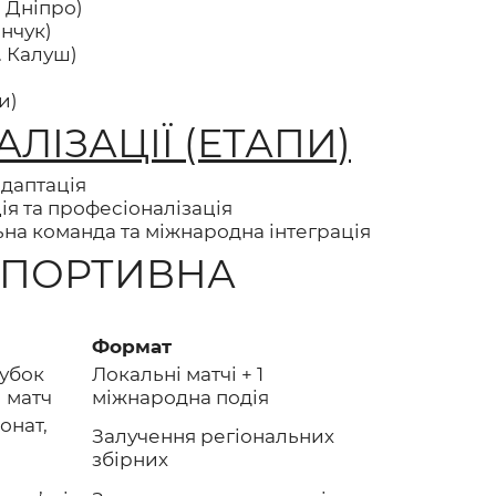
 Дніпро)
нчук)
. Калуш)
и)
АЛІЗАЦІЇ (ЕТАПИ)
адаптація
ція та професіоналізація
ьна команда та міжнародна інтеграція
СПОРТИВНА
Формат
Кубок
Локальні матчі + 1
 матч
міжнародна подія
онат,
Залучення регіональних
збірних