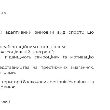
сть
й адаптивний зимовий вид спорту, що
 реабілітаційним потенціалом;
є соціальній інтеграції;
які підвищують самооцінку та мотивацію
едставництва на престижних змаганнях,
іграми.
ериторії 8 ключових регіонів України – із
рення:
іжжя)