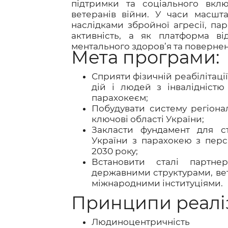
підтримки та соціального вклю
ветеранів війни. У часи масшта
наслідками збройної агресії, па
активність, а як платформа ві
ментального здоров’я та повернен
Мета програми:
Сприяти фізичній реабілітації
дій і людей з інвалідніст
парахокеєм;
Побудувати систему регіона
ключові області України;
Закласти фундамент для ст
України з парахокею з перс
2030 року;
Встановити сталі партне
державними структурами, ве
міжнародними інституціями.
Принципи реаліз
Людиноцентричність