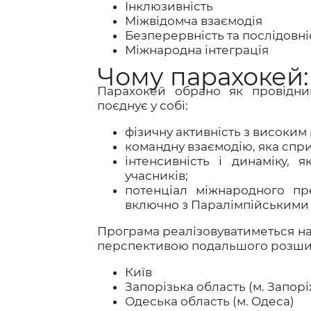
Інклюзивність
Міжвідомча взаємодія
Безперервність та послідовні
Міжнародна інтеграція
Чому парахокей:
Парахокей обрано як провідни
поєднує у собі:
фізичну активність з високим
командну взаємодію, яка сприя
інтенсивність і динаміку, 
учасників;
потенціал міжнародного пр
включно з Паралімпійськими 
Програма реалізовуватиметься на т
перспективою подальшого розши
Київ
Запорізька область (м. Запор
Одеська область (м. Одеса)