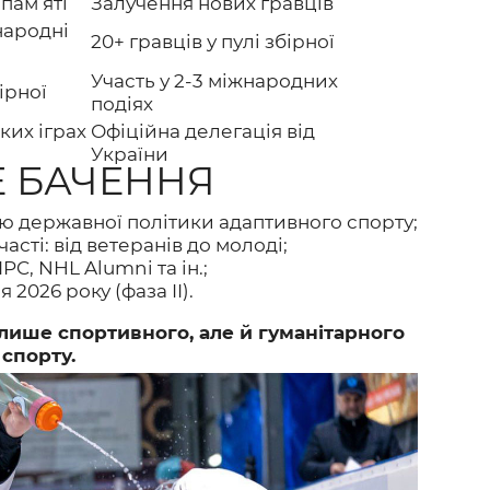
 пам’яті
Залучення нових гравців
народні
20+ гравців у пулі збірної
Участь у 2-3 міжнародних
ірної
подіях
ких іграх
Офіційна делегація від
України
Е БАЧЕННЯ
 державної політики адаптивного спорту;
асті: від ветеранів до молоді;
PC, NHL Alumni та ін.;
 2026 року (фаза II).
лише спортивного, але й гуманітарного
спорту.