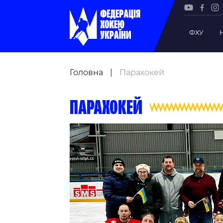
ФХУ
Рада Фе
Головна
|
Парахокей
Президе
Почесни
Парахокей
Віце-пр
Офіс фе
Підрозд
Статутна
Регламе
Рішення
Участь 