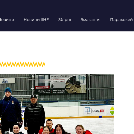
Новини
Новини IIHF
Збірні
Змагання
Парахокей
Україна
Украї
дерації
Склад Збірної
Скла
нт Федерації
Тренерський Штаб
Трен
й президент
Календар Матчів
Кале
езиденти Федерації
дерації
Україна U-18
Украї
іли
Склад Збірної
Скла
Тренерський Штаб
Трен
 Діяльність
Календар Матчів
Кале
нтні документи
 Ради Федерації
в експерименті