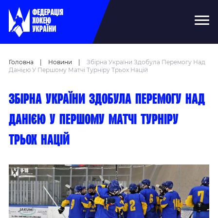
Головна
|
Новини
|
Збірна України Здобула Перемогу Над
Данією У Першому Матчі Турніру Трьох Націй
Збірна України здобула перемогу над
Данією у першому матчі Турніру
Трьох Націй