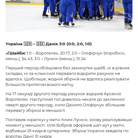
Україна 🇺🇦 – 🇩🇰 Данія 3:0 (0:0, 2:0, 1:0)
🏒Шайби:
1:0 – Воротеляк, 20:17, 2:0 – Оліфірчук (Коробкін,
менш.), 34:43, 3:0 – Лучкін (менш.), 51:24
Перший період обійшовся без закинутих шайб, ні в рівних
складах, ні за кількісної переваги відкрити рахунок не
вдалось. Щобільше, жодній збірній не вдалось реалізувати
більшість протягом всього матчу.
На 17 секунді другого періоду рахунок відкрив Арсеній
Воротеляк. Наступний гол довелось чекати до заключної
чверті другого періоду, коли Данило Оліфірчук збільшив
перевагу збірної в меншості.
Поставив «крапку» у матчі Клим Лучкін, знову реалізувавши
момент у меншості. Ілля Бобров оформив шат-аут у матчі,
відбивши 25 кидків суперника. Збірна України завдала по
воротах Данії 31 кидок.