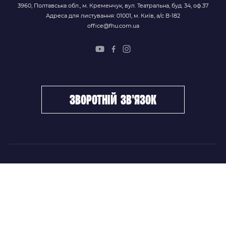
3960, Полтавська обл., м. Кременчук, вул. Театральна, буд. 34, оф.37
Адреса для листування: 01001, м. Київ, а/с В-182
office@fhu.com.ua
зворотній зв’язок
ФХУ
НОВИНИ
Керівництво
Головні новини
Підрозділи
Збірні команди
Документи
Чемпіонат України
Контакти
Дитячо-юнацький хокей
НОВИНИ