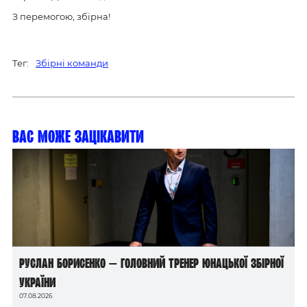
З перемогою, збірна!
Тег:
Збірні команди
Вас може зацікавити
Руслан Борисенко — головний тренер юнацької збірної
України
07.08.2026