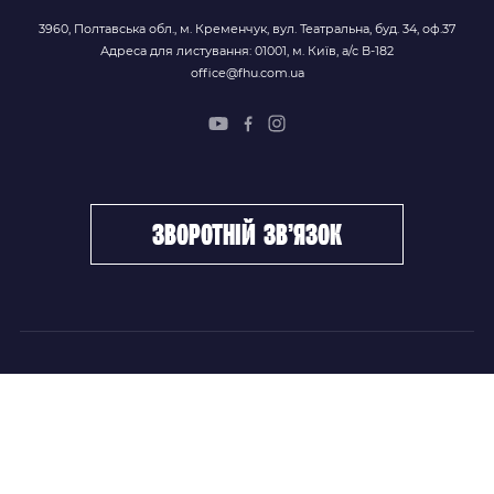
3960, Полтавська обл., м. Кременчук, вул. Театральна, буд. 34, оф.37
Адреса для листування: 01001, м. Київ, а/с В-182
office@fhu.com.ua
зворотній зв’язок
ФХУ
НОВИНИ
Керівництво
Головні новини
Підрозділи
Збірні команди
Документи
Чемпіонат України
Контакти
Дитячо-юнацький хокей