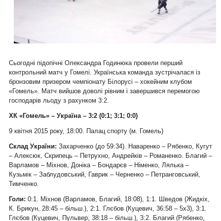
Сьогодні підопічні Олександра Годинюка провели перший
контрольний матч у Гомелі. Українська команда зустрічалася із
бронзовим призером чемпіонату Білорусі – хокейним клубом
«Гомель». Матч вийшов доволі рівним і завершився перемогою
господарів льоду з рахунком 3:2.
ХК «Гомель» – Україна – 3:2 (0:1; 3:1; 0:0)
9 квітня 2015 року, 18:00. Палац спорту (м. Гомель)
Склад України:
Захарченко (до 59:34). Наваренко – Рябенко, Кугут
– Алексюк, Скрипець – Петрухно, Андрейків – Романенко. Благий –
Варламов – Міхнов, Доніка – Бондарєв – Німенко, Лялька –
Кузьмік – Заблудовський, Гаврик – Черненко – Петранговський,
Тимченко.
Голи:
0:1. Міхнов (Варламов, Благий, 18:08), 1:1. Шведов (Жидкіх,
К. Брикун, 28:45 – більш.), 2:1. Глєбов (Куцевич, 36:58 – 5х3), 3:1.
Глєбов (Куцевич, Пульвер, 38:18 – більш.), 3:2. Благий (Рябенко,