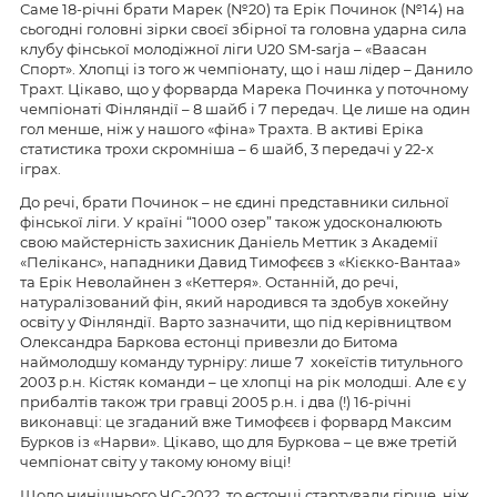
Саме 18-річні брати Марек (№20) та Ерік Починок (№14) на
сьогодні головні зірки своєї збірної та головна ударна сила
клубу фінської молодіжної ліги U20 SM-sarja – «Ваасан
Спорт». Хлопці із того ж чемпіонату, що і наш лідер – Данило
Трахт. Цікаво, що у форварда Марека Починка у поточному
чемпіонаті Фінляндії – 8 шайб і 7 передач. Це лише на один
гол менше, ніж у нашого «фіна» Трахта. В активі Еріка
статистика трохи скромніша – 6 шайб, 3 передачі у 22-х
іграх.
До речі, брати Починок – не єдині представники сильної
фінської ліги. У країні “1000 озер” також удосконалюють
свою майстерність захисник Даніель Меттик з Академії
«Пеліканс», нападники Давид Тимофєєв з «Кієкко-Вантаа»
та Ерік Неволайнен з «Кеттеря». Останній, до речі,
натуралізований фін, який народився та здобув хокейну
освіту у Фінляндії. Варто зазначити, що під керівництвом
Олександра Баркова естонці привезли до Битома
наймолодшу команду турніру: лише 7 хокеїстів титульного
2003 р.н. Кістяк команди – це хлопці на рік молодші. Але є у
прибалтів також три гравці 2005 р.н. і два (!) 16-річні
виконавці: це згаданий вже Тимофєєв і форвард Максим
Бурков із «Нарви». Цікаво, що для Буркова – це вже третій
чемпіонат світу у такому юному віці!
Щодо нинішнього ЧС-2022, то естонці стартували гірше, ніж