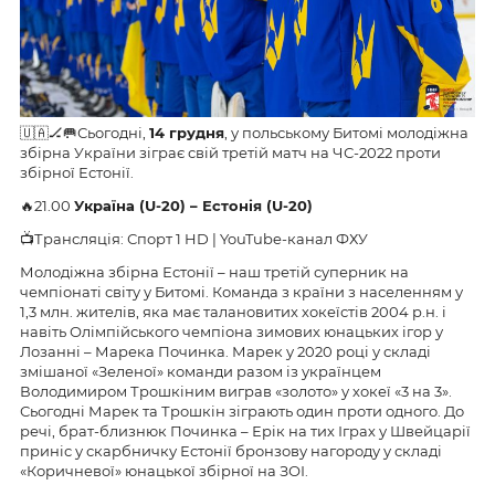
🇺🇦🏒🥅Сьогодні,
14 грудня
, у польському Битомі молодіжна
збірна України зіграє свій третій матч на ЧС-2022 проти
збірної Естонії.
🔥21.00
Україна (U-20) – Естонія (U-20)
📺Трансляція: Спорт 1 HD | YouTube-канал ФХУ
Молодіжна збірна Естонії – наш третій суперник на
чемпіонаті світу у Битомі. Команда з країни з населенням у
1,3 млн. жителів, яка має талановитих хокеїстів 2004 р.н. і
навіть Олімпійського чемпіона зимових юнацьких ігор у
Лозанні – Марека Починка. Марек у 2020 році у складі
змішаної «Зеленої» команди разом із українцем
Володимиром Трошкіним виграв «золото» у хокеї «3 на 3».
Сьогодні Марек та Трошкін зіграють один проти одного. До
речі, брат-близнюк Починка – Ерік на тих Іграх у Швейцарії
приніс у скарбничку Естонії бронзову нагороду у складі
«Коричневої» юнацької збірної на ЗОІ.