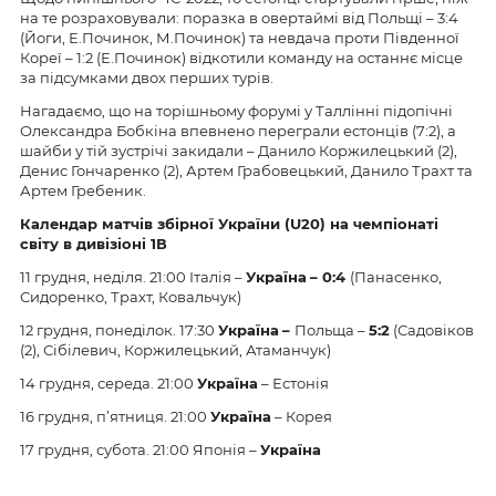
на те розраховували: поразка в овертаймі від Польщі – 3:4
(Йоги, Е.Починок, М.Починок) та невдача проти Південної
Кореї – 1:2 (Е.Починок) відкотили команду на останнє місце
за підсумками двох перших турів.
Нагадаємо, що на торішньому форумі у Таллінні підопічні
Олександра Бобкіна впевнено переграли естонців (7:2), а
шайби у тій зустрічі закидали – Данило Коржилецький (2),
Денис Гончаренко (2), Артем Грабовецький, Данило Трахт та
Артем Гребеник.
Календар матчів збірної України (U20) на чемпіонаті
світу в дивізіоні 1В
11 грудня, неділя. 21:00 Італія –
Україна
– 0:4
(Панасенко,
Сидоренко, Трахт, Ковальчук)
12 грудня, понеділок. 17:30
Україна
–
Польща –
5:2
(Садовіков
(2), Сібілевич, Коржилецький, Атаманчук)
14 грудня, середа. 21:00
Україна
– Естонія
16 грудня, п’ятниця. 21:00
Україна
– Корея
17 грудня, субота. 21:00 Японія –
Україна