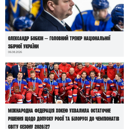
Олександр Бобкін — головний тренер національної
збірної України
06.08.2026
Міжнародна федерація хокею ухвалила остаточне
рішення щодо допуску росії та білорусі до чемпіонатів
світу сезону 2026/27