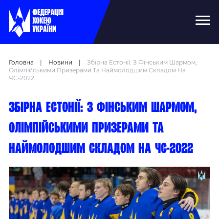
Головна
|
Новини
|
Збірна Естонії: З Фінським Шармом,
Олімпійськими Призерами Та Наймолодшим Складом На
ЧС-2022
Збірна Естонії: З фінським шармом,
олімпійськими призерами та
наймолодшим складом на ЧС-2022