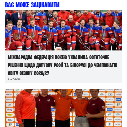
Вас може зацікавити
Міжнародна федерація хокею ухвалила остаточне
рішення щодо допуску росії та білорусі до чемпіонатів
світу сезону 2026/27
31.07.2026