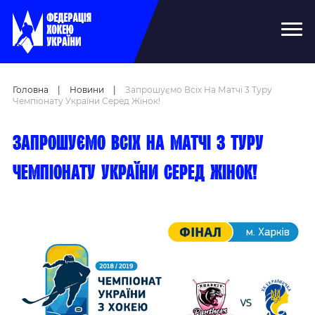
Головна
|
Новини
|
Запрошуємо Всіх На Матчі 3 Туру
Чемпіонату України Серед Жінок!
Запрошуємо всіх на матчі 3 туру
чемпіонату України серед жінок!