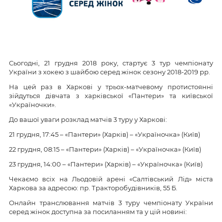
Сьогодні, 21 грудня 2018 року, стартує 3 тур чемпіонату
України з хокею з шайбою серед жінок сезону 2018-2019 рр.
На цей раз в Харкові у трьох-матчевому протистоянні
зійдуться дівчата з харківської «Пантери» та київської
«Україночки».
До вашої уваги розклад матчів 3 туру у Харкові:
21 грудня, 17:45 – «Пантери» (Харків) – «Україночка» (Київ)
22 грудня, 08:15 – «Пантери» (Харків) – «Україночка» (Київ)
23 грудня, 14:00 – «Пантери» (Харків) – «Україночка» (Київ)
Чекаємо всіх на Льодовій арені «Салтівський Лід» міста
Харкова за адресою: пр. Тракторобудівників, 55 Б.
Онлайн транслювання матчів 3 туру чемпіонату України
серед жінок доступна за посиланням та у цій новині: