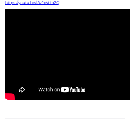
https://youtu.be/l8zJxVcIbZQ