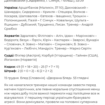
Дахновський (Сидоренко, Г. Сімчук, – більш.), 53:09
Україна:
Арцатбанов (Малихін, 37:10); Дахновський –
Шамардін, Сидоренко – Крикля – Стецюра; Волков –
Косарєв, Шаповалов – Євтєхов – Іващенко; Трошкін –
Полоницький, Пазій – Г. Сімчук – Ковальчук; Шульга –
Яцишин – Дубський; Трущенко, Лисак. Тренер – Андрій
Срюбко
Хорватія:
Здраловіч; Філіповіч – Аліч, Ідзан – Марінковіч –
Бодіроґа; Безук – Ґорсіч, Юріч – Каспарек – Заврскі; Вукадін
– Словінач, Х. Зовко – Матієвіч – Сімунковіч; Б. Зовко –
Кур’яковіч – Любічіч; Мандусіч. Тренер – Марко Сертіч
Судді:
Фіхтер (Австрія), Корбуй (Угорщина) – Гайнен (США),
Йогансен (Норвегія)
Кидки:
49 (11 + 18 + 20) – 25 (7 + 7 + 11)
Штраф:
2 (0 + 0 + 2) – 6 (2 + 2 + 2)
15 грудня. Блед (Словенія). «Дворана Блед». 53 глядачі
Як не намагалися тренери нашої команди завести перед
матчем підопічних, але певне моральне спустошення менш
ніж через добу після важкої перемоги над італійцями все ж
відчувалося. У першому періоді українцям бракувало
агресії. Вони домінували, провели на половині суперника