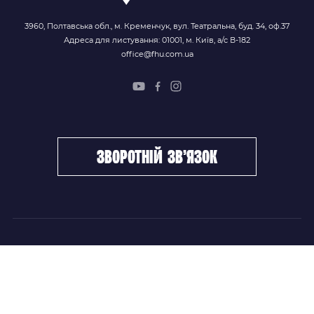
3960, Полтавська обл., м. Кременчук, вул. Театральна, буд. 34, оф.37
Адреса для листування: 01001, м. Київ, а/с В-182
office@fhu.com.ua
зворотній зв’язок
ФХУ
НОВИНИ
Керівництво
Головні новини
Підрозділи
Збірні команди
Документи
Чемпіонат України