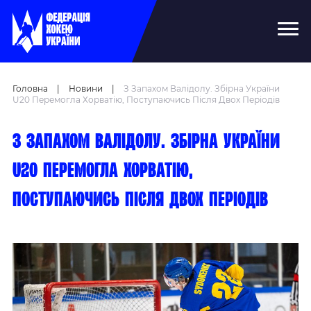
Головна
|
Новини
|
З Запахом Валідолу. Збірна України
U20 Перемогла Хорватію, Поступаючись Після Двох Періодів
З запахом валідолу. Збірна України
U20 перемогла Хорватію,
поступаючись після двох періодів