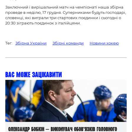
Заключний і вирішальний матч на чемпіонаті наша збірна
проведе в неділю, 17 грудня. Суперниками будуть господарі,
словенці, які виграли три стартових поєдинки і сьогодні о
20:30 зіграють поєдинок з італійцями.
Тег:
Збірна України
Збірні команди
Новини хокею
Вас може зацікавити
Олександр Бобкін — виконувач обов’язків головного