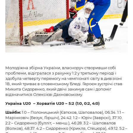
Молодіжна збірна України, власноруч створивши собі
проблеми, відігралася з рахунку 1:2 у третьому періоді і
здобула четверту перемогу на чемпіонаті світу в дивізіоні
1В, який триває в словенському Бледі. Героєм зустрічі став
Микита Сидоренко, який двічі закинув сам і допоміг
відзначитися Олексієві Дахновському.
Україна
U
20 – Хорватія
U
20 – 5:2 (1:0, 0:2, 4:0)
Шайби:
1:0 – Полоницький (Євтєхов, Шаповалов), 06:34. 1:1 –
Марінковіч (Безук, Ґоршіч), 24:42. 1:2 – Юріч (Заврскі), 37:10.
2:2 – Сидоренко (булліт, – менш.), 46:28. 3:2 – Шаповалов
(Волков), 48:37. 4:2 – Сидоренко (Крикля, Стецюра), 49:12. 5:2 –