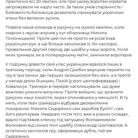
практично всі 20 хвилин, але при цьому воротам хорватів
загрожували не надто часто. За таких умов старанність і
бойовитість балканців дозволяла стримувати українські
атаки без великих зусиль.
Повела наша команда в рахунку на сьомій хвилині, коли
кидком з «вусів» влучив у кут оборонець Микита
Полоницький. Проте цей гол не просто не розв’язав
українцям рук, а ще більше заколисав їх. Як наслідок,
провальний другий період, дві шайби у наші ворота, після
яких тренери, як в попередньому матчі, замінили воротарів.
У підсумку довести свій клас українцям вдалося лише в
третьому періоді, коли Андрій Срюбко вирішив перейти на
гру в три ланки: дві перших залишилися без змін, а в третій
у нападі діяли Яцишин, Пазій (у ролі центрфорварда) і
Ковальчук. Тренери в перерві наголошували, що дуже
важливо уникати вилучень. Проте вийшло, що зрівняли
рахунок наші хокеїсти, якраз опинившись у меншості. В ту
мить, коли Іван Шамардін відбував двохвилинне
покарання, Микита Сидоренко сам заробив булліт і сам
його реалізував. Невдовзі після того, вже в рівних складах,
вдало підставив ключку під запущену Володимиром
Волковим від синьої лінії шайбу Олександр Шаповалов. А
остаточно заспокоїв гру, оформивши дубль, той же
Сидоренко.