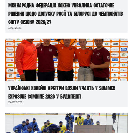
Міжнародна федерація хокею ухвалила остаточне
рішення щодо допуску росії та білорусі до чемпіонатів
світу сезону 2026/27
31.07.2026
Українські хокейні арбітри взяли участь у Summer
Exposure Combine 2026 у Будапешті
24.07.2026