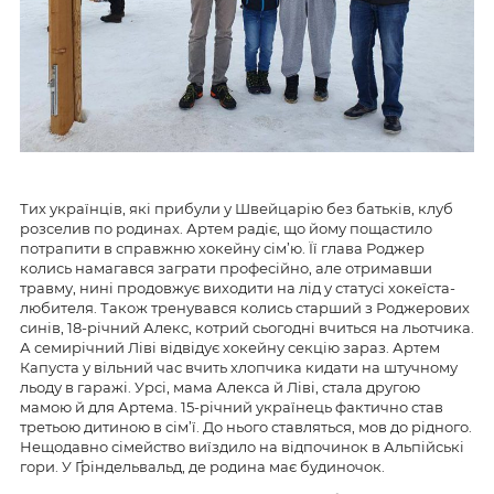
Тих українців, які прибули у Швейцарію без батьків, клуб
розселив по родинах. Артем радіє, що йому пощастило
потрапити в справжню хокейну сім’ю. Її глава Роджер
колись намагався заграти професійно, але отримавши
травму, нині продовжує виходити на лід у статусі хокеїста-
любителя. Також тренувався колись старший з Роджерових
синів, 18-річний Алекс, котрий сьогодні вчиться на льотчика.
А семирічний Ліві відвідує хокейну секцію зараз. Артем
Капуста у вільний час вчить хлопчика кидати на штучному
льоду в гаражі. Урсі, мама Алекса й Ліві, стала другою
мамою й для Артема. 15-річний українець фактично став
третьою дитиною в сім’ї. До нього ставляться, мов до рідного.
Нещодавно сімейство виїздило на відпочинок в Альпійські
гори. У Ґріндельвальд, де родина має будиночок.