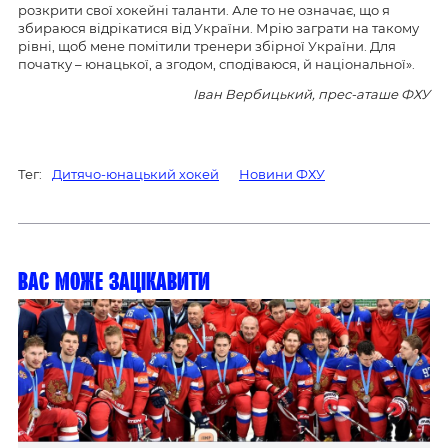
розкрити свої хокейні таланти. Але то не означає, що я
збираюся відрікатися від України. Мрію заграти на такому
рівні, щоб мене помітили тренери збірної України. Для
початку – юнацької, а згодом, сподіваюся, й національної».
Іван Вербицький, прес-аташе ФХУ
Тег:
Дитячо-юнацький хокей
Новини ФХУ
Вас може зацікавити