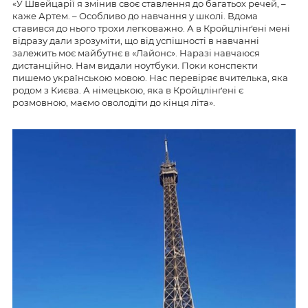
«У Швейцарії я змінив своє ставлення до багатьох речей, –
каже Артем. – Особливо до навчання у школі. Вдома
ставився до нього трохи легковажно. А в Кройцлінґені мені
відразу дали зрозуміти, що від успішності в навчанні
залежить моє майбутнє в «Лайонс». Наразі навчаюся
дистанційно. Нам видали ноутбуки. Поки конспекти
пишемо українською мовою. Нас перевіряє вчителька, яка
родом з Києва. А німецькою, яка в Кройцлінґені є
розмовною, маємо оволодіти до кінця літа».