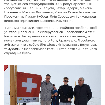
тренується дев’ятеро українців 2007 року народження:
«богуславські шершні» Капуста, Захар Задерій, Максим
Шевченко, Максим Висотенко, Максим Гаман, Костянтин
Порахомчук, Рустам Кубець, Яків Середович і вихованець
київської «Крижинки» Всеволод Кам’янний.
«Коли ми приїхали, представники «Лайонс» подбали, щоб
усі хлопці повноцінно екіпірувалися, – розповідає Артем
Капуста. – Нас відвели в магазин хокейної амуніції, де
кожен зміг докупити те, чого йому бракувало. Я особисто
зміг захопити з собою більшість екіпірування з Богуслава,
тому сильно не зловживав гостинністю, взяв лише те, чого
справді не було».