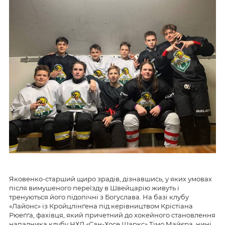
Яковенко-старший щиро зрадів, дізнавшись, у яких умовах
після вимушеного переїзду в Швейцарію живуть і
тренуються його підопічні з Богуслава. На базі клубу
«Лайонс» із Кройцлінґена під керівництвом Крістіана
Рюеґґа, фахівця, який причетний до хокейного становлення
нападника клубу НХЛ «Сан-Хосе Шаркс» Тімо Майєра, нині