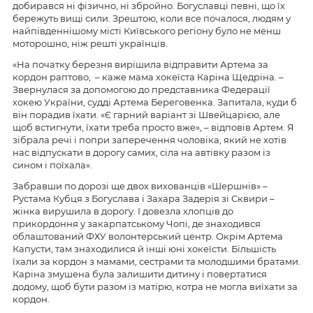
добирався ні фізично, ні збройно. Богуславці певні, що їх
бережуть вищі сили. Зрештою, коли все почалося, людям у
найпівденнішому місті Київського регіону було не менш
моторошно, ніж решті українців.
«На початку березня вирішила відправити Артема за
кордон раптово, – каже мама хокеїста Каріна Щедріна. –
Звернулася за допомогою до представника Федерації
хокею України, судді Артема Береговенка. Запитала, куди б
він порадив їхати. «Є гарний варіант зі Швейцарією, але
щоб встигнути, їхати треба просто вже», – відповів Артем. Я
зібрала речі і попри заперечення чоловіка, який не хотів
нас відпускати в дорогу самих, сіла на автівку разом із
сином і поїхала».
Забравши по дорозі ще двох вихованців «Шершнів» –
Рустама Кубця з Богуслава і Захара Задерія зі Сквири –
жінка вирушила в дорогу. І довезла хлопців до
прикордоння у закарпатському Чопі, де знаходився
облаштований ФХУ волонтерський центр. Окрім Артема
Капусти, там знаходилися й інші юні хокеїсти. Більшість
їхали за кордон з мамами, сестрами та молодшими братами.
Каріна змушена була залишити дитину і повертатися
додому, щоб бути разом із матірю, котра не могла виїхати за
кордон.