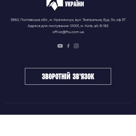
3960, Полтавська обл., м. Кременчук, вул. Театральна, буд. 34, оф.37
Адреса для листування: 01001, м. Київ, а/с В-182
office@fhu.com.ua
зворотній зв’язок
ФХУ
НОВИНИ
Керівництво
Головні новини
Підрозділи
Збірні команди