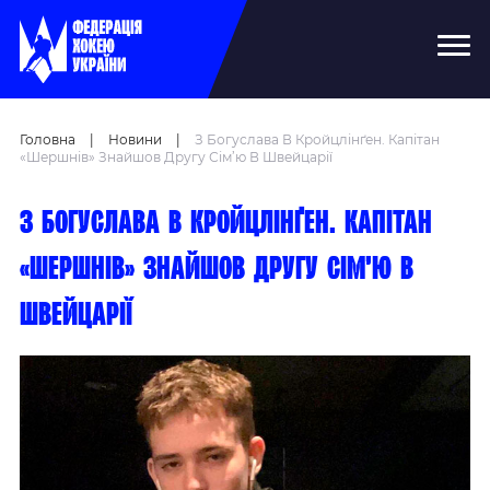
Головна
|
Новини
|
З Богуслава В Кройцлінґен. Капітан
«Шершнів» Знайшов Другу Сім’ю В Швейцарії
З Богуслава в Кройцлінґен. Капітан
«Шершнів» знайшов другу сім’ю в
Швейцарії