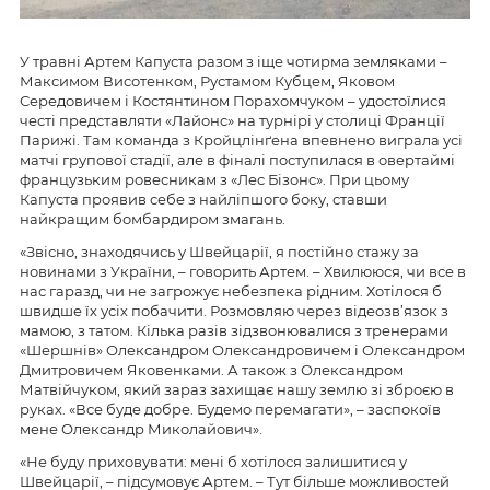
У травні Артем Капуста разом з іще чотирма земляками –
Максимом Висотенком, Рустамом Кубцем, Яковом
Середовичем і Костянтином Порахомчуком – удостоїлися
честі представляти «Лайонс» на турнірі у столиці Франції
Парижі. Там команда з Кройцлінґена впевнено виграла усі
матчі групової стадії, але в фіналі поступилася в овертаймі
французьким ровесникам з «Лес Бізонс». При цьому
Капуста проявив себе з найліпшого боку, ставши
найкращим бомбардиром змагань.
«Звісно, знаходячись у Швейцарії, я постійно стажу за
новинами з України, – говорить Артем. – Хвилююся, чи все в
нас гаразд, чи не загрожує небезпека рідним. Хотілося б
швидше їх усіх побачити. Розмовляю через відеозв’язок з
мамою, з татом. Кілька разів зідзвонювалися з тренерами
«Шершнів» Олександром Олександровичем і Олександром
Дмитровичем Яковенками. А також з Олександром
Матвійчуком, який зараз захищає нашу землю зі зброєю в
руках. «Все буде добре. Будемо перемагати», – заспокоїв
мене Олександр Миколайович».
«Не буду приховувати: мені б хотілося залишитися у
Швейцарії, – підсумовує Артем. – Тут більше можливостей