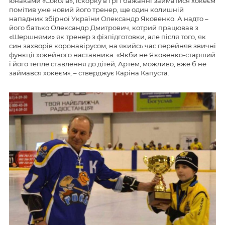
юнаками «Сокола», іскорку в грі і бажанні займатися хокеєм
помітив уже новий його тренер, ще один колишній
нападник збірної України Олександр Яковенко. А надто –
його батько Олександр Дмитрович, котрий працював з
«Шершнями» як тренер з фізпідготовки, але після того, як
син захворів коронавірусом, на якийсь час перейняв звичні
функції хокейного наставника. «Якби не Яковенко-старший
і його тепле ставлення до дітей, Артем, можливо, вже б не
займався хокеєм», – стверджує Каріна Капуста.