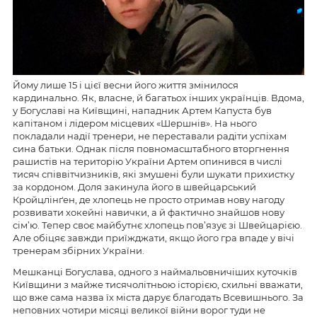
Йому лише 15 і цієї весни його життя змінилося
кардинально. Як, власне, й багатьох інших українців. Вдома,
у Богуславі на Київщині, нападник Артем Капуста був
капітаном і лідером місцевих «Шершнів». На нього
покладали надії тренери, не переставали радіти успіхам
сина батьки. Однак після повномасштабного вторгнення
рашистів на територію України Артем опинився в числі
тисяч співвітчизників, які змушені були шукати прихистку
за кордоном. Доля закинула його в швейцарський
Кройцлінґен, де хлопець не просто отримав нову нагоду
розвивати хокейні навички, а й фактично знайшов нову
сім’ю. Тепер своє майбутнє хлопець пов’язує зі Швейцарією.
Але обіцяє завжди приїжджати, якщо його гра впаде у вічі
тренерам збірних України.
Мешканці Богуслава, одного з наймальовничіших куточків
Київщини з майже тисячолітньою історією, схильні вважати,
що вже сама назва їх міста дарує благодать Всевишнього. За
неповних чотири місяці великої війни ворог туди не