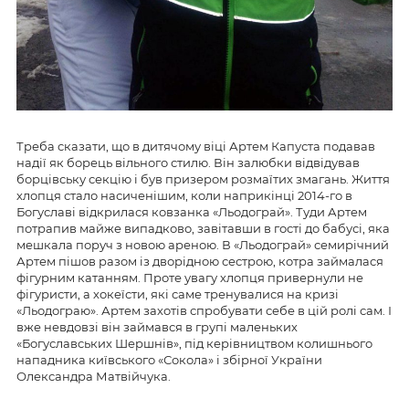
Треба сказати, що в дитячому віці Артем Капуста подавав
надії як борець вільного стилю. Він залюбки відвідував
борцівську секцію і був призером розмаїтих змагань. Життя
хлопця стало насиченішим, коли наприкінці 2014-го в
Богуславі відкрилася ковзанка «Льодограй». Туди Артем
потрапив майже випадково, завітавши в гості до бабусі, яка
мешкала поруч з новою ареною. В «Льодограй» семирічний
Артем пішов разом із дворідною сестрою, котра займалася
фігурним катанням. Проте увагу хлопця привернули не
фігуристи, а хокеїсти, які саме тренувалися на кризі
«Льодограю». Артем захотів спробувати себе в цій ролі сам. І
вже невдовзі він займався в групі маленьких
«Богуславських Шершнів», під керівництвом колишнього
нападника київського «Сокола» і збірної України
Олександра Матвійчука.