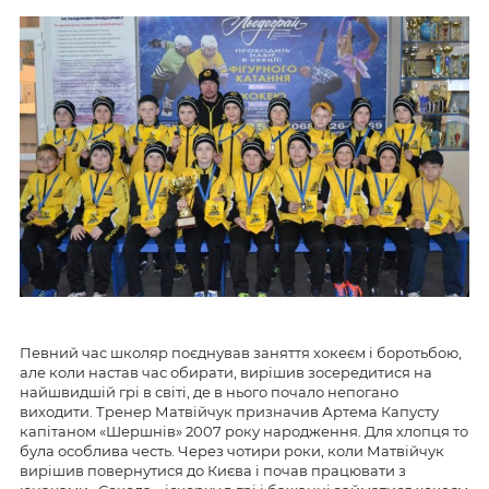
Певний час школяр поєднував заняття хокеєм і боротьбою,
але коли настав час обирати, вирішив зосередитися на
найшвидшій грі в світі, де в нього почало непогано
виходити. Тренер Матвійчук призначив Артема Капусту
капітаном «Шершнів» 2007 року народження. Для хлопця то
була особлива честь. Через чотири роки, коли Матвійчук
вирішив повернутися до Києва і почав працювати з