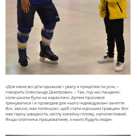
«Для мене всі діти однакові і увагу я приділяю їм усім, –
говорить Олександр Дмитрович. – Так, під час пандемії,
коли школи були на карантині, Артем просився
тренуватися і я проводив для нього індивідуальні заняття.
Він, звісно, має потенціал, щоб стати хорошим гравцем. Він
має гарну швидкість, світлу хокейну голову, наполегливий.
Якщо хлопчина працюватиме, з нього будуть люди».