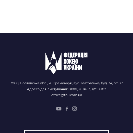
3960, Полтавська обл., м. Кременчук, вул. Театральна, буд. 34, оф.37
Адреса для листування: 01001, м. Київ, а/с В-182
office@fhu.com.ua