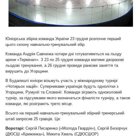
Юніорська збірна команда України 23 грудня розпочне перший
цього сезону навчально-тренувальний збір.
Команда Андрія Савченка чотири дні готуватиметься на льоду
арени «Термінал». З 23 по 25 грудня команда матиме дворазові
льодові тренування, а 26 грудня проведе ранкове заняття та
вирушить до Угорщини.
В Будапешті юніори візьмуть участь у міжнародному турнірі
«Чотирьох націй». Суперниками українців будуть однолітки з
Угорщини, Румунії та Словенії. Команди зіграють одноколовий
турнір, за підсумками якого визначаться фіналісти турніру, а також
команди, які розіграють третє місце.
Всього на перший навчально-тренувальний збірний тренерський
штаб запросив 25 гравців. Це:
Воротарі:
Сергій Писаренко («Молода Гвардія»), Сергій Безорчук
(ДЮСШ «Крижинка»), Микита Хмель (СДЮСШОР)