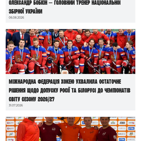
Олександр Бобкін — головний тренер національної
збірної України
06.08.2026
Міжнародна федерація хокею ухвалила остаточне
рішення щодо допуску росії та білорусі до чемпіонатів
світу сезону 2026/27
31.07.2026