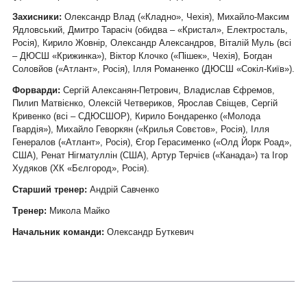
Захисники:
Олександр Влад («Кладно», Чехія), Михайло-Максим
Ядловський, Дмитро Тарасіч (обидва – «Кристал», Електросталь,
Росія), Кирило Жовнір, Олександр Александров, Віталій Муль (всі
– ДЮСШ «Крижинка»), Віктор Клочко («Пішек», Чехія), Богдан
Соловйов («Атлант», Росія), Ілля Романенко (ДЮСШ
«Сокіл-Київ»
).
Форварди:
Сергій Алексанян-Петрович, Владислав Єфремов,
Пилип Матвієнко, Олексій Четвериков, Ярослав Свіщев, Сергій
Кривенко (всі – СДЮСШОР), Кирило Бондаренко («Молода
Гвардія»), Михайло Геворкян («Крилья Совєтов», Росія), Ілля
Генералов («Атлант», Росія), Єгор Герасименко («Олд Йорк Роад»,
США), Ренат Нігматуллін (США), Артур Терчієв («Канада») та
Ігор
Худяков
(ХК «Бєлгород», Росія).
Старший тренер:
Андрій Савченко
Тренер:
Микола Майко
Начальник команди:
Олександр Буткевич