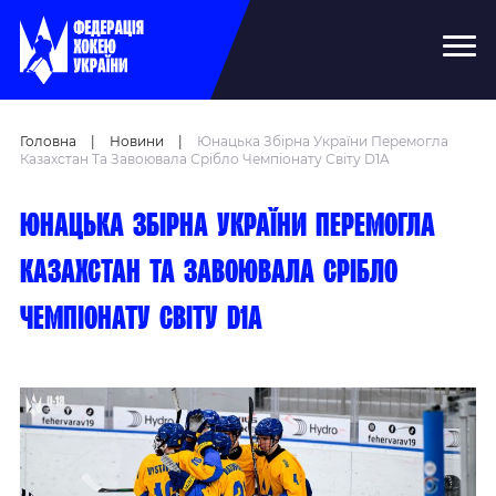
Головна
|
Новини
|
Юнацька Збірна України Перемогла
Казахстан Та Завоювала Срібло Чемпіонату Світу D1A
Юнацька збірна України перемогла
Казахстан та завоювала срібло
чемпіонату світу D1A