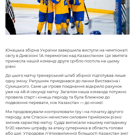
Юнацька збірна України завершила виступи на чемпіонаті
світу в Дивізіоні 1А перемогою над Казахстаном. Ця звитяга
принесла нашій команді друге срібло поспіль на цьому
рівні.
До цього матчу тренерський штаб збірної підготував лише
одну зміну: Ратушняк приєднався до ланки Виставкіна і
Сухицького. Саме це ігрове поєднання відкрило рахунок
уже на 48-й секунді матчу. Загалом наша команда потужно
провела старт і кінець періоду та була ближчою до
подвоєння переваги, ніж Казахстан — до нічиєї.
Ми продовжували контролювати гру і на початку другого
періоду, але Спаскін нечистим силовим прийомом різко
змінив характер матчу. Судді виписали нашому нападнику
5+20 хвилин штрафу за атаку суперника в область голови
або шиї. Упродовж п’ятихвилинної більшості Казахстан зміг