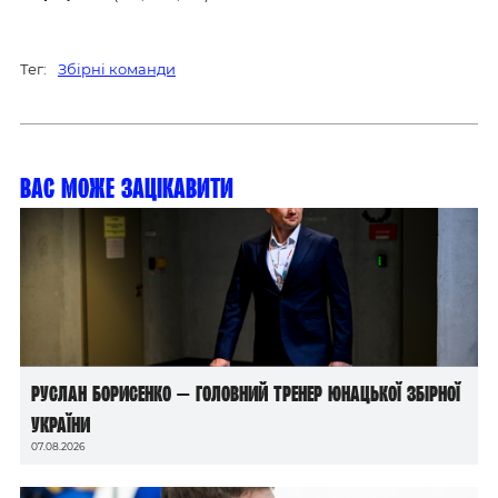
Тег:
Збірні команди
Вас може зацікавити
Руслан Борисенко — головний тренер юнацької збірної
України
07.08.2026