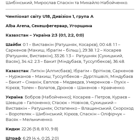
Шибінський, Мирослав Спаскін та Михайло Набойченко.
Чемпіонат світу U18, Дивізіон 1, група А
Alba Arena, Секешфегервар, Угорщина
Казахстан – Україна 2:3 (0:1, 2:2, 0:0)
Шайби
: 0:1 – Виставкін (Ратушняк, Косарєв), 00:48. 1:1 –
Саркенов (Макиш, Ібрагім – більш.), 29:38. 1:2 – Косарев
(Ратушняк, Виставкін), 33:26. 1:3 –
Ратушняк (Сухицький,
Васяк), 34:42. 2:3 – Бакит (Міндубаєв, Туссупбеков), 36:48.
Казахстан
: Литкін (Алписбаєв); Ібрагім – Брітіков, Саркенов
– Нуржанов – Макиш; Туссупбеков – Дурглішвілі, Міндубаєв
– Бакит – Сімахін; Евплов – Медведєв, Умеренков – Глухіх –
Кірєєв; Толен – Болатов, Дронов – Шакенов – Кравченко.
Україна
: Бобров (Набойченко); Косарев – Петров, Кураєв –
Шевцов – Гапоненко; Стасюк – Новіков, Сухицький –
Виставкін – Ратушняк; Остапенко – Влащинський, Скороход
– Воротеляк – Шибінський; Кірєєв, Спаскін – Оліфірчук –
Васяк – Мельниченко.
Кидки
: 22:26 (5:8, 8:10, 9:8)
Штраф
: 6:29 (4:4, 0:25, 2:0)