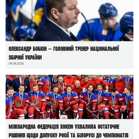
Олександр Бобкін — головний тренер національної
збірної України
06.08.2026
Міжнародна федерація хокею ухвалила остаточне
рішення щодо допуску росії та білорусі до чемпіонатів