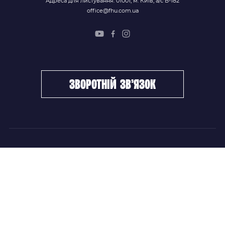
Адреса для листування: 01001, м. Київ, а/с В-182
office@fhu.com.ua
зворотній зв’язок
ФХУ
НОВИНИ
Керівництво
Головні новини
Підрозділи
Збірні команди
Документи
Чемпіонат України
Контакти
Дитячо-юнацький хокей
НОВИНИ
Головні новини