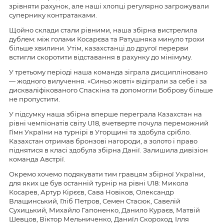
зрівняти рахунок, але наші хлопці регулярно загрожували
супернику контратаками.
Щойно склади стали рівними, наша збірна вистрелила
дублем: між голами Косарєва та Ратушняка минуло трохи
більше хвилини. Утім, казахстанці до другої перерви
встигли скоротити відставання в рахунку до мінімуму.
У третьому періоді наша команда зіграла дисципліновано
— жодного вилучення. «Синьо жовті» відіграли за себе і за
дискваліфікованого Спаскіна та допомогли Боброву більше
не пропустити.
У підсумку наша збірна вперше переграла Казахстан на
рівні чемпіонатів світу U18, вчетверте почула переможний
Гімн України на турнірі в Угорщині та здобула срібло.
Казахстан отримав бронзові нагороди, а золото і право
піднятися в класі здобула збірна Данії. Залишила дивізіон
команда Австрії.
Окремо хочемо подякувати тим гравцям збірної України,
для яких це був останній турнір на рівні U18: Микола
Косарев, Артур Кірєєв, Сава Новіков, Олександр
Влащинський, Гліб Петров, Семен Стасюк, Савелій
Сухицький, Михайло Гапоненко, Данило Кураєв, Матвій
Шевцов, Віктор Мельниченко, Даниїл Скороход, Ілля