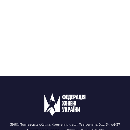
3960, Полтавська обл., м. Кременчук, вул. Театральна, буд. 34, оф.37