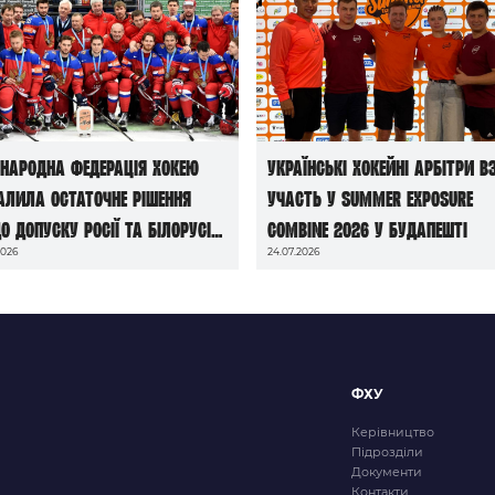
народна федерація хокею
Українські хокейні арбітри в
алила остаточне рішення
участь у Summer Exposure
о допуску росії та білорусі
Combine 2026 у Будапешті
2026
24.07.2026
чемпіонатів світу сезону
6/27
ФХУ
Керівництво
Підрозділи
Документи
Контакти