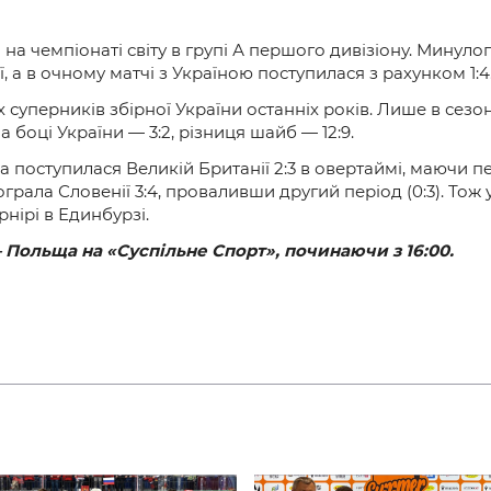
 чемпіонаті світу в групі А першого дивізіону. Минулог
ї, а в очному матчі з Україною поступилася з рахунком
1:4
суперників збірної України останніх років. Лише в сезо
на боці України —
3:2
, різниця шайб —
12:9
.
 поступилася Великій Британії
2:3 в овертаймі
, маючи п
ограла Словенії
3:4
, проваливши другий період (0:3). Тож
рнірі в Единбурзі.
— Польща на «Суспільне Спорт»
, починаючи з
16:00
.