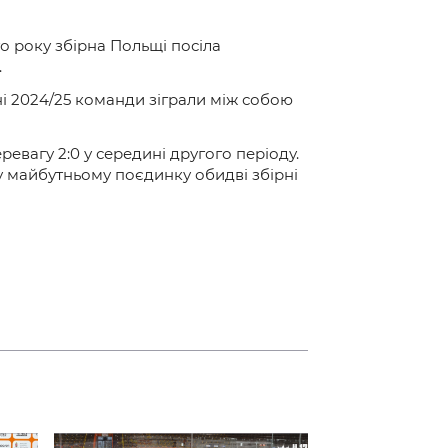
о року збірна Польщі посіла
.
ні
2024/25
команди зіграли між собою
еревагу
2:0
у середині другого періоду.
 у майбутньому поєдинку обидві збірні