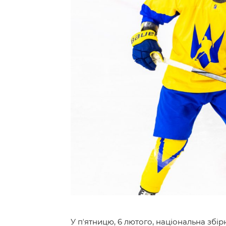
Контакт
У пʼятницю,
6 лютого
, національна збі