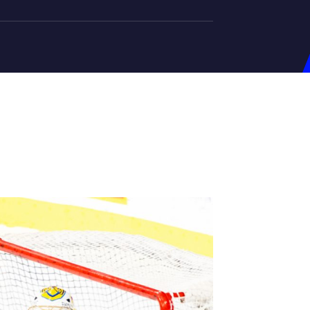
на U-20
д Збірної
ерський Штаб
ндар Матчів
на (ж)
д Збірної
ерський Штаб
ндар Матчів