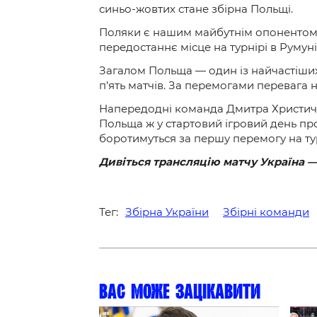
синьо-жовтих стане збірна Польщі.
Поляки є нашим майбутнім опонентом на
передостаннє місце на турнірі в Румуні
Загалом Польща — один із найчастіших 
п’ять матчів
. За перемогами перевага 
Напередодні команда Дмитра Христича
Польща ж у стартовий ігровий день пр
боротимуться за
першу перемогу
на ту
Дивіться трансляцію матчу Україна 
Тег:
Збірна України
Збірні команди
Вас може зацікавити