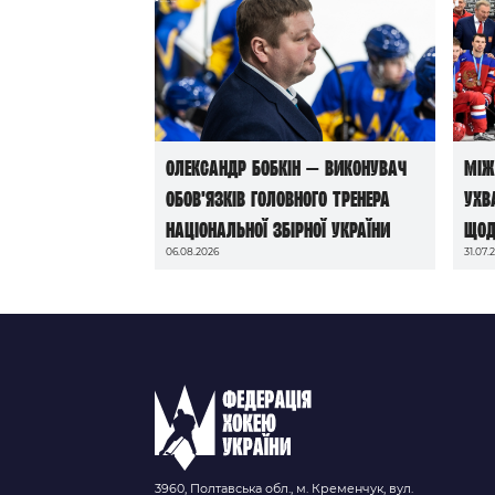
Олександр Бобкін — виконувач
Між
обов’язків головного тренера
ухв
національної збірної України
щод
06.08.2026
31.07.
до 
202
3960, Полтавська обл., м. Кременчук, вул.