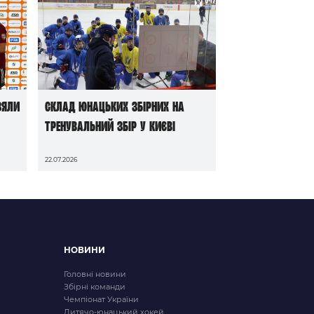
зяли
Склад юнацьких збірних на
тренувальний збір у Києві
22.07.2026
НОВИНИ
Головні новини
Збірні команди
Чемпіонат України
Дитячо-юнацький хокей