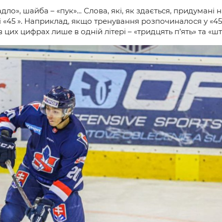
дло», шайба – «пук»… Слова, які, як здається, придумані 
 і «45 ». Наприклад, якщо тренування розпочиналося у «4
в цих цифрах лише в одній літері – «тридцять п’ять» та «ш