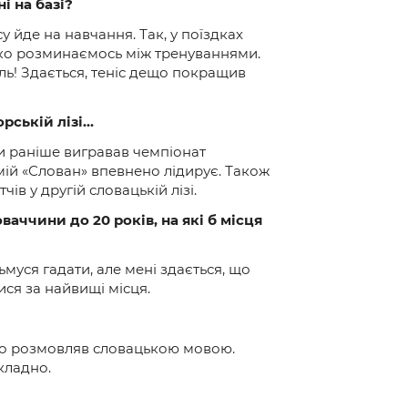
і на базі?
у йде на навчання. Так, у поїздках
енько розминаємось між тренуваннями.
іль! Здається, теніс дещо покращив
рській лізі…
охи раніше вигравав чемпіонат
і мій «Слован» впевнено лідирує. Також
в у другій словацькій лізі.
ваччини до 20 років, на які б місця
ьмуся гадати, але мені здається, що
ися за найвищі місця.
кійно розмовляв словацькою мовою.
складно.