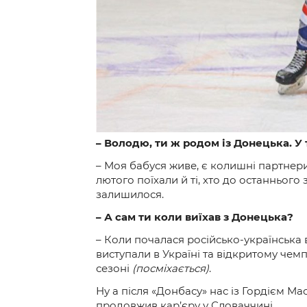
– Володю, ти ж родом із Донецька. У 
– Моя бабуся живе, є колишні партнери
лютого поїхали й ті, хто до останньог
залишилося.
– А сам ти коли виїхав з Донецька?
– Коли почалася російсько-українська в
виступали в Україні та відкритому чемпі
сезоні
(посміхається)
.
Ну а після «Донбасу» нас із Гордієм Ма
продовжив кар’єру у Словаччині.