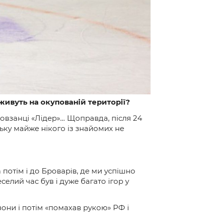
 живуть на окупованій території?
ковзанці «Лідер»… Щоправда, після 24
цьку майже нікого із знайомих не
 потім і до Броварів, де ми успішно
селий час був і дуже багато ігор у
зони і потім «помахав рукою» РФ і