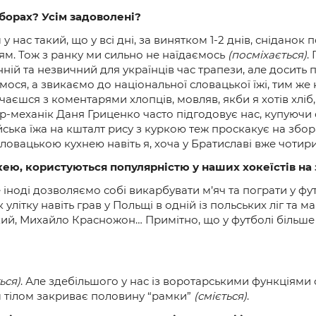
зборах? Усім задоволені?
 у нас такий, що у всі дні, за винятком 1-2 днів, сніданок 
ням. Тож з ранку ми сильно не наїдаємось
(посміхається)
.
 ранній та незвичний для українців час трапези, але доси
ося, а звикаємо до національної словацької їжі, тим же к
речаєшся з коментарями хлопців, мовляв, якби я хотів хлі
ер-механік Даня Гриценко часто підгодовує нас, купуючи
ська їжа на кшталт рису з куркою теж проскакує на збора
ловацькою кухнею навіть я, хоча у Братиславі вже чотири
хокею, користуються популярністю у наших хокеїстів на
е іноді дозволяємо собі викарбувати м’яч та пограти у ф
улітку навіть грав у Польщі в одній із польських ліг та 
й, Михайло Красножон… Примітно, що у футболі більше заб
ься)
. Але здебільшого у нас із воротарськими функціям
м тілом закриває половину “рамки”
(сміється)
.