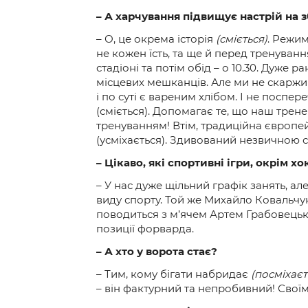
– А харчування підвищує настрій на 
– О, це окрема історія
(сміється)
. Режим
не кожен їсть, та ще й перед тренуван
стадіоні та потім обід – о 10.30. Дуже
місцевих мешканців. Але ми не скаржим
і по суті є вареним хлібом. І не поспе
(сміється). Допомагає те, що наш трен
тренуванням! Втім, традиційна європей
(усміхається). Здивований незвичною с
– Цікаво, які спортивні ігри, окрім 
– У нас дуже щільний графік занять, ал
виду спорту. Той же Михайло Ковальчук 
поводиться з м’ячем Артем Грабовецьки
позиції форварда.
– А хто у ворота стає?
– Тим, кому бігати набридає
(посміхаєт
– він фактурний та непробивний! Свої