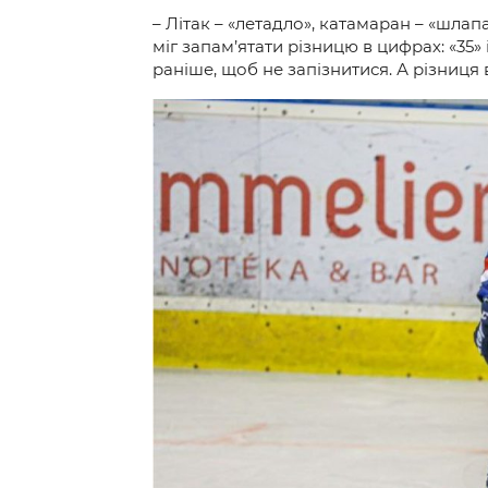
– Літак – «летадло», катамаран – «шлапа
міг запам’ятати різницю в цифрах: «35»
раніше, щоб не запізнитися. А різниця 