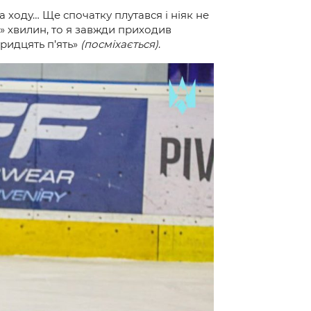
на ходу… Ще спочатку плутався і ніяк не
5» хвилин, то я завжди приходив
тридцять п’ять»
(посміхається)
.