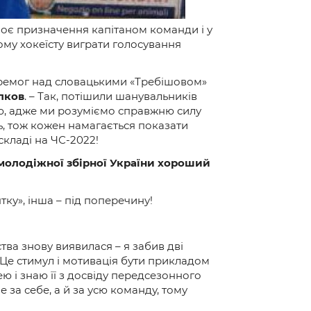
воє призначення капітаном команди і у
ному хокеїсту виграти голосування
перемог над словацькими «Требішовом»
лков
. – Так, потішили шанувальників
ю, адже ми розуміємо справжню силу
ь, тож кожен намагається показати
кладі на ЧС-2022!
а молодіжної збірної України хороший
тку», інша – під поперечину!
тва знову виявилася – я забив дві
. Це стимул і мотивація бути прикладом
ею і знаю її з досвіду передсезонного
 за себе, а й за усю команду, тому