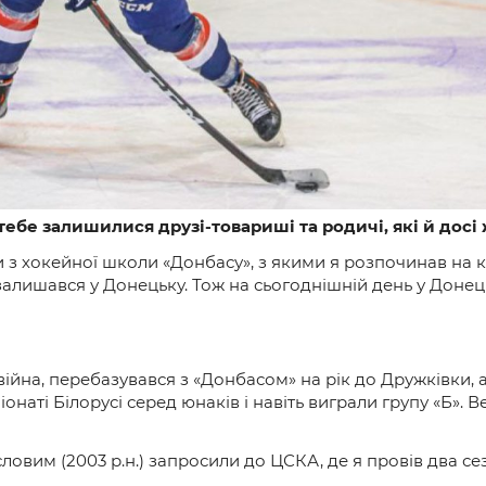
тебе залишилися друзі-товариші та родичі, які й досі
 з хокейної школи «Донбасу», з якими я розпочинав на 
о залишався у Донецьку. Тож на сьогоднішній день у Доне
ійна, перебазувався з «Донбасом» на рік до Дружківки, а
онаті Білорусі серед юнаків і навіть виграли групу «Б». Ве
словим (2003 р.н.) запросили до ЦСКА, де я провів два се