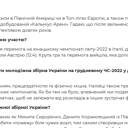
 сили в Північній Америці чи в Топ-лігах Європи, а також
а добудованій «Кальміус-Арені». Гадаю, що після звільн
пективою довгих років.
оєю участю?
я перемога на юнацькому чемпіонаті світу-2022 в Італії, д
и Австрію (12:4). Крута гра та перемога вийшла, яка доп
и молодіжна збірна України на грудневому ЧС-2022 у 
нням, працездатністю та фізично міцна. Італійці також пр
ласних чемпіонатів. Як би там не було, впевнений: ми пої
атчах, щоб не залежати від розкладів в інших зустрічах фо
жної збірної України?
, таких як Микита Сидоренко, Данило Коржилецький із Пів
робити «пожежу» біля чужих воріт, тим самим створивши 