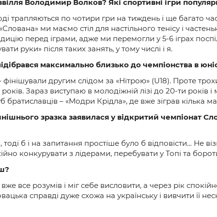
звілля Володимир Волков? Які спортивні ігри популярн
ноді трапляються по чотири гри на тиждень і ще багато час
і «Слована» ми маємо стіл для настільного тенісу і част
адицію перед іграми, адже ми перемогли у 5-6 іграх посп
ати руки» після таких занять, у тому числі і я.
підібрався максимально близько до чемпіонства в юніо
 – фінішували другим слідом за «Нітрою» (U18). Проте тр
6 років. Зараз виступаю в молодіжній лізі до 20-ти років 
ратиславців – «Модри Крідла», де вже зіграв кілька матчі
нинішнього зразка заявилася у відкритий чемпіонат Сло
оді б і на запитання простіше було б відповісти… Не віз
ійно конкурувати з лідерами, перебувати у Топі та борот
єш?
і вже все розумів і міг себе висловити, а через рік спо
овацька справді дуже схожа на українську і вивчити її не