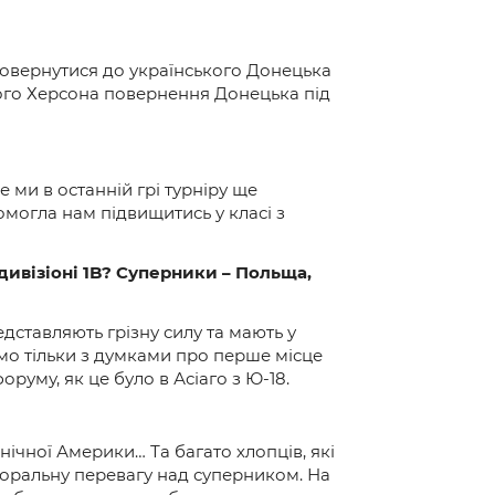
 повернутися до українського Донецька
еного Херсона повернення Донецька під
е ми в останній грі турніру ще
омогла нам підвищитись у класі з
дивізіоні 1B? Суперники – Польща,
едставляють грізну силу та мають у
демо тільки з думками про перше місце
руму, як це було в Асіаго з Ю-18.
нічної Америки… Та багато хлопців, які
моральну перевагу над суперником. На