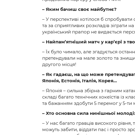
– Яким бачиш своє майбутнє?
– У перспективі хотілося б спробувати
та за сприятливих розкладів зіграти н
український прапор не видається перс
– Найпам’ятніший матч у кар’єрі з тв
– Їх було чимало, але згадується останн
претендували на мале золото та знищил
другого місця!
– Як гадаєш, на що може претендуват
Японія, Естонія, Італія, Корея…
– Японія – сильна збірна з гарним ката
складі багато технічних хокеїстів із к
та бажанням здобути 5 перемог у 5-ти м
– Хто основна сила нинішньої молоді
– У нас багато гравців високого рівня
можуть забити, віддати пас і просто з