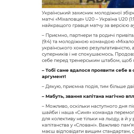
Український захисник молодіжної збір
матчі «Міхаловце» U20 – Україна U20 (
найкращого гравця матчу за версією ау
– Приємно, партнери та родичі привіт
(9:4) та молодіжною командою «Міхалов
українського хокею результативністю
суперників і не спокушаємось. Продов
себе перед тренерським штабом, щоб п
– Тобі саме вдалося проявити себе в 
аргумент!
– Дякую, приємна подія, тим більше дві
– Мабуть, звання капітана магічно в
– Можливо, оскільки наступного дня піс
шайби і наша «Синя» команда перемогла
для колективу не тільки на льоду, а й 
капітанства у «Словані». Важливо пам’я
маєш відповідати вищим стандартам, 