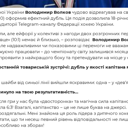
ної України
Володимир Волков
чудово відреагував на с
1:10) оформив ефектний дубль. Ця подія дозволила 18-річ
диторії Telegram-каналу Федерації хокею України.
али, але ейфорії у колективі з нагоди двох розгромних 
це» (10:1) немає й близько, – розповідає
Володимир Во
, але надважливими чи показовими ці перемоги не вважа
жуємо працювати – до чемпіонату світу залишився місяц
роявити з найкращого боку та претендувати на місце у с
останній товариській зустрічі: дубль у якості капітан
 шайби від синьої лінії вийшли яскравими: одна – у «дев’я
плинуло на твою результативність…
ля гри у нас була «двосторонка» та магічна сила капітанс
 6:3! Взагалі, капітанство – це не лише буква на джерсі
у роздягальні. Мені знайома ця роль лідера з дитячого хок
тати, що ти несеш певний рівень відповідальності не лише
особливо на зборах!