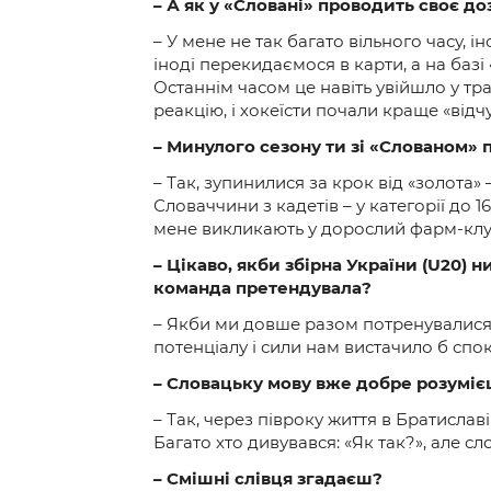
– А як у «Словані» проводить своє до
– У мене не так багато вільного часу, і
іноді перекидаємося в карти, а на баз
Останнім часом це навіть увійшло у тр
реакцію, і хокеїсти почали краще «відчув
– Минулого сезону ти зі «Слованом» 
– Так, зупинилися за крок від «золота»
Словаччини з кадетів – у категорії до 1
мене викликають у дорослий фарм-клуб б
– Цікаво, якби збірна України (U20) 
команда претендувала?
– Якби ми довше разом потренувалися, т
потенціалу і сили нам вистачило б спок
– Словацьку мову вже добре розумі
– Так, через півроку життя в Братислав
Багато хто дивувався: «Як так?», але сл
– Смішні слівця згадаєш?