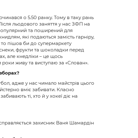
починався о 5.50 ранку. Тому в таку рань
 Після льодового заняття у нас ЗФП на
ть популярний та поширений для
нидлям, які подаються замість гарніру,
б, то пішов би до супермаркету
 снеки, фрукти та шоколадки перед
х, але кнедліки – це щось
 роки живу та виступаю за «Слован».
 зборах?
утбол, адже у нас чимало майстрів цього
майстерно вміє забивати. Класно
ивають ті, хто й у хокеї діє на
и справляється захисник Ваня Шамардін