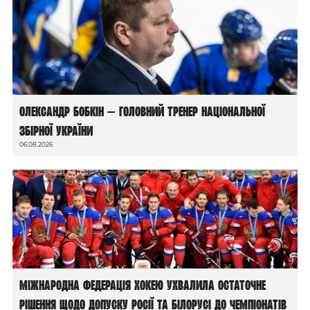
Олександр Бобкін — головний тренер національної
збірної України
06.08.2026
Міжнародна федерація хокею ухвалила остаточне
рішення щодо допуску росії та білорусі до чемпіонатів