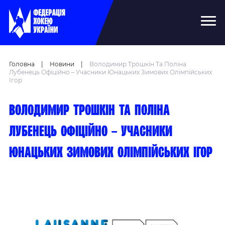
Головна
|
Новини
|
Володимир Трошкін Та Поліна
Лубенець Офіційно – Учасники Юнацьких Зимових Олімпійських
Ігор
Володимир Трошкін та Поліна
Лубенець офіційно – учасники
юнацьких зимових Олімпійських ігор