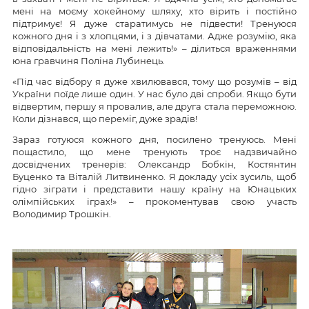
мені на моєму хокейному шляху, хто вірить і постійно
підтримує! Я дуже старатимусь не підвести! Тренуюся
кожного дня і з хлопцями, і з дівчатами. Адже розумію, яка
відповідальність на мені лежить!» – ділиться враженнями
юна гравчиня Поліна Лубинець.
«Під час відбору я дуже хвилювався, тому що розумів – від
України поїде лише один. У нас було дві спроби. Якщо бути
відвертим, першу я провалив, але друга стала переможною.
Коли дізнався, що переміг, дуже зрадів!
Зараз готуюся кожного дня, посилено тренуюсь. Мені
пощастило, що мене тренують троє надзвичайно
досвідчених тренерів: Олександр Бобкін, Костянтин
Буценко та Віталій Литвиненко. Я докладу усіх зусиль, щоб
гідно зіграти і представити нашу країну на Юнацьких
олімпійських іграх!» – прокоментував свою участь
Володимир Трошкін.