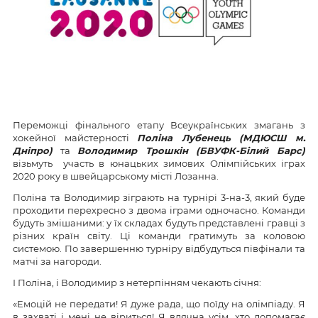
Переможці фінального етапу Всеукраїнських змагань з
хокейної майстерності
Поліна Лубенець (МДЮСШ м.
Дніпро)
та
Володимир Трошкін (БВУФК-Білий Барс)
візьмуть участь в юнацьких зимових Олімпійських іграх
2020 року в швейцарському місті Лозанна.
Поліна та Володимир зіграють на турнірі 3-на-3, який буде
проходити перехресно з двома іграми одночасно. Команди
будуть змішаними: у їх складах будуть представлені гравці з
різних країн світу. Ці команди гратимуть за коловою
системою. По завершенню турніру відбудуться півфінали та
матчі за нагороди.
І Поліна, і Володимир з нетерпінням чекають січня:
«Емоцій не передати! Я дуже рада, що поїду на олімпіаду. Я
в захваті і мені не віриться! Я вдячна усім, хто допомагає