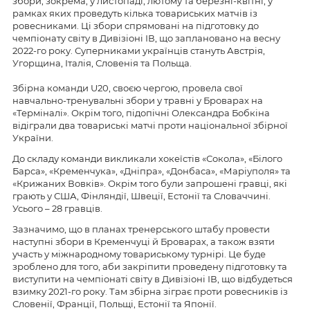
збори, зокрема, у листопаді, лютому та березні-квітні, у
рамках яких проведуть кілька товариських матчів із
ровесниками. Ці збори спрямовані на підготовку до
чемпіонату світу в Дивізіоні ІВ, що заплановано на весну
2022-го року. Суперниками українців стануть Австрія,
Угорщина, Італія, Словенія та Польща.
Збірна команди U20, своєю чергою, провела свої
навчально-тренувальні збори у травні у Броварах на
«Терміналі». Окрім того, підопічні Олександра Бобкіна
відіграли два товариські матчі проти національної збірної
України.
До складу команди викликали хокеїстів «Сокола», «Білого
Барса», «Кременчука», «Дніпра», «Донбаса», «Маріуполя» та
«Крижаних Вовків». Окрім того були запрошені гравці, які
грають у США, Фінляндії, Швеції, Естонії та Словаччині.
Усього – 28 гравців.
Зазначимо, що в планах тренерського штабу провести
наступні збори в Кременчуці й Броварах, а також взяти
участь у міжнародному товариському турнірі. Це буде
зроблено для того, аби закріпити проведену підготовку та
виступити на чемпіонаті світу в Дивізіоні ІВ, що відбудеться
взимку 2021-го року. Там збірна зіграє проти ровесників із
Словенії, Франції, Польщі, Естонії та Японії.