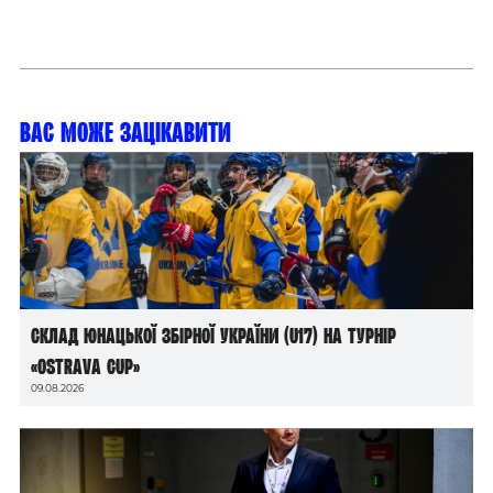
Вас може зацікавити
Склад юнацької збірної України (U17) на турнір
«Ostrava Cup»
09.08.2026