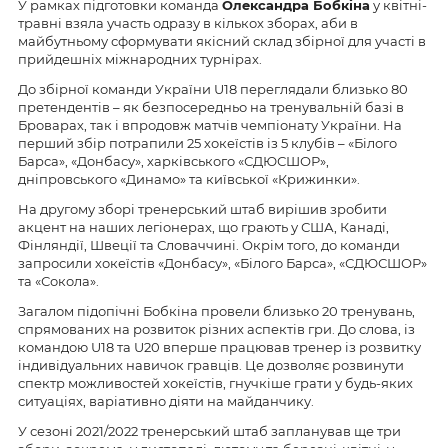
У рамках підготовки команда
Олександра Бобкіна
у квітні-
травні взяла участь одразу в кількох зборах, аби в
майбутньому сформувати якісний склад збірної для участі в
прийдешніх міжнародних турнірах.
До збірної команди України U18 переглядали близько 80
претендентів – як безпосередньо на тренувальній базі в
Броварах, так і впродовж матчів чемпіонату України. На
перший збір потрапили 25 хокеїстів із 5 клубів – «Білого
Барса», «Донбасу», харківського «СДЮСШОР»,
дніпровського «Динамо» та київської «Крижинки».
На другому зборі тренерський штаб вирішив зробити
акцент на наших легіонерах, що грають у США, Канаді,
Фінляндії, Швеції та Словаччині. Окрім того, до команди
запросили хокеїстів «Донбасу», «Білого Барса», «СДЮСШОР»
та «Сокола».
Загалом підопічні Бобкіна провели близько 20 тренувань,
спрямованих на розвиток різних аспектів гри. До слова, із
командою U18 та U20 вперше працював тренер із розвитку
індивідуальних навичок гравців. Це дозволяє розвинути
спектр можливостей хокеїстів, гнучкіше грати у будь-яких
ситуаціях, варіативно діяти на майданчику.
У сезоні 2021/2022 тренерський штаб запланував ще три