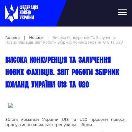
Головна
|
Новини
|
Висока Конкуренція Та Залучення
Нових Фахівців. Звіт Роботи Збірних Команд України U18 Та U20
Висока конкуренція та залучення
нових фахівців. Звіт роботи збірних
команд України U18 та U20
Збірні команди України U18 та U20 провели навесні
продуктивні навчально-тренувальні збори.