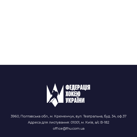
3960, Полтавська обл., м. Кременчук, вул. Театральна, буд. 34, оф.37
Адреса для листування: 01001, м. Київ, а/с В-182
office@fhu.com.ua