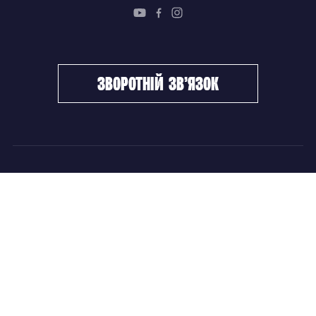
зворотній зв’язок
ФХУ
НОВИНИ
Керівництво
Головні новини
Підрозділи
Збірні команди
Документи
Чемпіонат України
Контакти
Дитячо-юнацький хокей
НОВИНИ
Головні новини
Збірні команди
Чемпіонат України