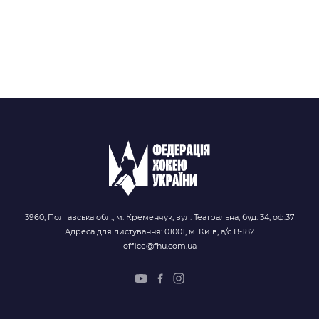
3960, Полтавська обл., м. Кременчук, вул. Театральна, буд. 34, оф.37
Адреса для листування: 01001, м. Київ, а/с В-182
office@fhu.com.ua