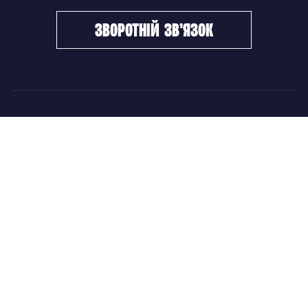
зворотній зв’язок
ФХУ
НОВИНИ
Керівництво
Головні новини
Підрозділи
Збірні команди
Документи
Чемпіонат України
Контакти
Дитячо-юнацький хокей
НОВИНИ
Головні новини
Збірні команди
Чемпіонат України
Дитячо-юнацький хокей
Новини ФХУ
Новини IIHF