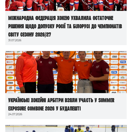
Міжнародна федерація хокею ухвалила остаточне
рішення щодо допуску росії та білорусі до чемпіонатів
світу сезону 2026/27
31.07.2026
Українські хокейні арбітри взяли участь у Summer
Exposure Combine 2026 у Будапешті
24.07.2026