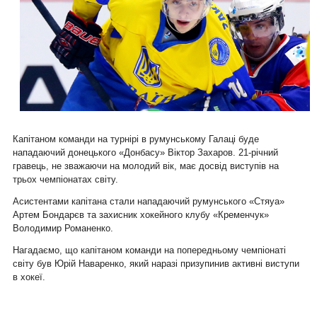
Капітаном команди на турнірі в румунському Галаці буде
нападаючий донецького «Донбасу» Віктор Захаров. 21-річний
гравець, не зважаючи на молодий вік, має досвід виступів на
трьох чемпіонатах світу.
Асистентами капітана стали нападаючий румунського «Стяуа»
Артем Бондарєв та захисник хокейного клубу «Кременчук»
Володимир Романенко.
Нагадаємо, що капітаном команди на попередньому чемпіонаті
світу був Юрій Наваренко, який наразі призупинив активні виступи
в хокеї.