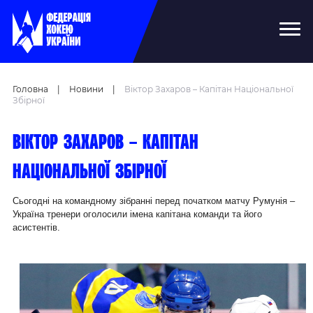
Головна
|
Новини
|
Віктор Захаров – Капітан Національної
Збірної
Віктор Захаров – капітан
національної збірної
Сьогодні на командному зібранні перед початком матчу Румунія –
Україна тренери оголосили імена капітана команди та його
асистентів.