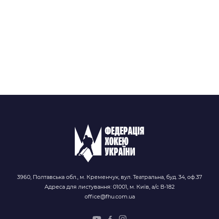
3960, Полтавська обл., м. Кременчук, вул. Театральна, буд. 34, оф.37
Адреса для листування: 01001, м. Київ, а/с В-182
office@fhu.com.ua