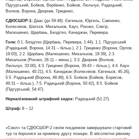
Підгурський, Бобков, Вербенко, Бойков, Люльчук, Радецький,
Волков, Ворона, Дворник, Гриценко,.
СДЮСШОР-1:
Даас (до 59:48). Євгеньєв, Юргель, Савченко,
Колесніков, Шатєєв. Михальков, Каун, Роєнко, Совгір,
Малюшенко, Щербань, Бездітко, Качеджан, Перевера.
Голи:
0:1. Бездітко (Щербань, Перевера, 1:44), 1:1. Підгурський
(Радецький, Ворона, 14:31 – більш.), 2:1. Гриценко (Ворона, Орлов,
19:03), 2:2. Щербань (Малюшенко, Михальков, 19:39), 2:3.
Михальков (Роєнко, 26:11 – менш.), 3:3. Дворник (Волков,
Люльчук, 33:00), 4:3. Гриценко (Ворона, 39:43 – більш.), 4:4. Каун
(Малюшенко, 40:21), 4:5. Качеджан (Колесніков, Євгеньєв, 45:26),
5:5. Радецький (Ворона, 48:49), 6:5. Бобков (Бойков, Борисов,
49:31 – більш.), 7:5. Радецький (Ворона, 50:42), 8:5. Бойков
(Підгурський, 54:47).
Нереалізований штрафний кидок:
Радецький (51:27).
Штраф:
8 – 12
«Сокіл» та СДЮСШОР-2 своїм поєдинком завершували стартовий
тур та боролися за проміжну другу позицію. В абсолютно рівному