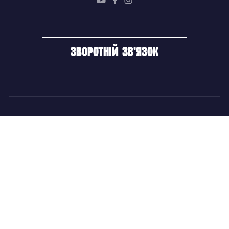
зворотній зв’язок
ФХУ
НОВИНИ
Керівництво
Головні новини
Підрозділи
Збірні команди
Документи
Чемпіонат України
Контакти
Дитячо-юнацький хокей
НОВИНИ
Головні новини
Збірні команди
Чемпіонат України
Дитячо-юнацький хокей