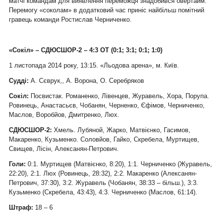
матчі командам для виявлення переможця знадобився овертайм.
Перемогу «соколам» в додатковий час приніс найбільш помітний
гравець команди Ростислав Черниченко.
«Сокіл» – СДЮСШОР-2 – 4:3 ОТ (0:1; 3:1; 0:1; 1:0)
1 листопада 2014 року, 13:15. «Льодова арена», м. Київ.
Судді:
А. Сєврук,, А. Ворона, О. Серебряков
Сокіл:
Посвистак. Романенко, Лівенцев, Журавель, Хора, Порупа.
Ровинець, Анастасьєв, Чобанян, Черненко, Єфімов, Черниченко,
Маслов, Воробйов, Дмитренко, Люх.
СДЮСШОР-2:
Хмель. Лубяной, Жарко, Матвієнко, Гасимов,
Макаренко, Кузьменко. Соловйов, Гайко, Скребела, Муртищев,
Свищев, Лісін, Алексанян-Петрович.
Голи:
0:1. Муртищев (Матвієнко, 8:20), 1:1. Черниченко (Журавель,
22:20), 2:1. Люх (Ровинець, 28:32), 2:2. Макаренко (Алексанян-
Петрович, 37:30), 3:2. Журавель (Чобанян, 38:33 – більш.), 3:3.
Кузьменко (Скребела, 43:43), 4:3. Черниченко (Маслов, 61:14).
Штраф:
18 – 6