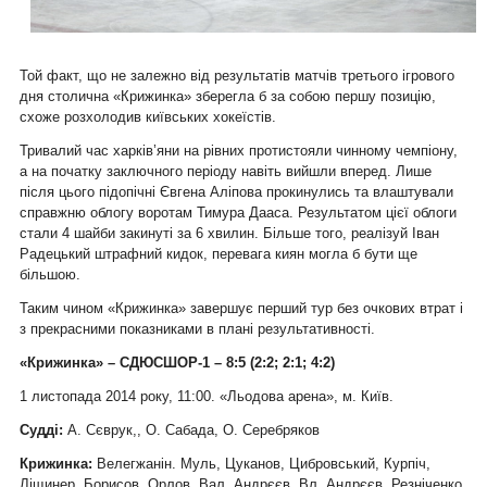
Той факт, що не залежно від результатів матчів третього ігрового
дня столична «Крижинка» зберегла б за собою першу позицію,
схоже розхолодив київських хокеїстів.
Тривалий час харків’яни на рівних протистояли чинному чемпіону,
а на початку заключного періоду навіть вийшли вперед. Лише
після цього підопічні Євгена Аліпова прокинулись та влаштували
справжню облогу воротам Тимура Дааса. Результатом цієї облоги
стали 4 шайби закинуті за 6 хвилин. Більше того, реалізуй Іван
Радецький штрафний кидок, перевага киян могла б бути ще
більшою.
Таким чином «Крижинка» завершує перший тур без очкових втрат і
з прекрасними показниками в плані результативності.
«Крижинка» – СДЮСШОР-1 – 8:5 (2:2; 2:1; 4:2)
1 листопада 2014 року, 11:00. «Льодова арена», м. Київ.
Судді:
А. Сєврук,, О. Сабада, О. Серебряков
Крижинка:
Велегжанін. Муль, Цуканов, Цибровський, Курпіч,
Ліщинер, Борисов, Орлов, Вал. Андрєєв, Вл. Андрєєв. Резніченко,