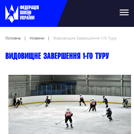
Головна
|
Новини
|
Видовищне Завершення 1-Го Туру
Видовищне завершення 1-го туру