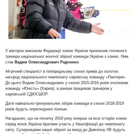
У вівторок виконком Федерації хокею України призначив головного
тренера національної жіночої збірної команди України з хокею. Ним
став
Вадим Олександрович Радченко
.
44-річний спеціаліст в попередньому сезоні привів до золотих
нагород національного чемпіонату харківську команду «Пантери».
До цього Вадим Олександрович у сезоні 2015-2016 років очолював
команду «Юність» (Харків), а раніше працював тренером у
харківській СДЮСШОР.
Дати навчально-тренувальних зборів команди в сезоні 2018-2019
років будуть оприлюднені пізніше.
Нагадаємо, що на початку 2019 року вперше за всю історію хокею
серед жінок Україна братиме участь у Кваліфікації до чемпіонату
світу. Суперницями нашої збірної за вихід до Дивізіону ІІВ будуть