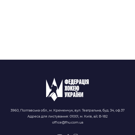
3960, Полтавська обл., м. Кременчук, вул. Театральна, буд. 34, оф.37
Адреса для листування: 01001, м. Київ, а/с В-182
office@fhu.com.ua