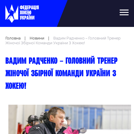
Головна
|
Новини
|
Вадим Радченко – Головний Тренер
Жіночої Збірної Команди України З Хокею!
Вадим Радченко – головний тренер
жіночої збірної команди України з
хокею!