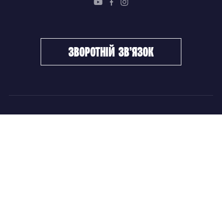
зворотній зв’язок
ФХУ
НОВИНИ
Керівництво
Головні новини
Підрозділи
Збірні команди
Документи
Чемпіонат України
Контакти
Дитячо-юнацький хокей
НОВИНИ
Головні новини
Збірні команди
Чемпіонат України
Дитячо-юнацький хокей