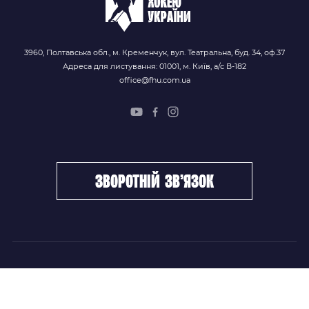
3960, Полтавська обл., м. Кременчук, вул. Театральна, буд. 34, оф.37
Адреса для листування: 01001, м. Київ, а/с В-182
office@fhu.com.ua
зворотній зв’язок
ФХУ
НОВИНИ
Керівництво
Головні новини