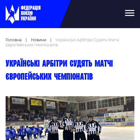
Головна
|
Новини
|
Українські Арбітри Судять Матчі
Європейських Чемпіонатів
Українські арбітри судять матчі
європейських чемпіонатів