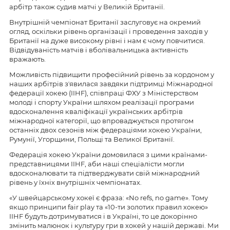
арбітр також судив матчі у Великій Британії.
Внутрішній чемпіонат Британії заслуговує на окремий
огляд, оскільки рівень організації і проведення заходів у
Британії на дуже високому рівні і нам є чому повчитися.
Відвідуваність матчів і вболівальницька активність
вражають.
Можливість підвищити професійний рівень за кордоном у
наших арбітрів зʼявилася завдяки підтримці Міжнародної
федерації хокею (IIHF), співпраці ФХУ з Міністерством
молоді і спорту України шляхом реалізації програми
вдосконалення кваліфікації українських арбітрів
міжнародної категорії, що впроваджується протягом
останніх двох сезонів між федераціями хокею України,
Румунії, Угорщини, Польщі та Великої Британії.
Федерація хокею України домовилася з цими країнами-
представницями IIHF, аби наші спеціалісти могли
вдосконалювати та підтверджувати свій міжнародний
рівень у їхніх внутрішніх чемпіонатах.
«У швейцарському хокеї є фраза: «No refs, no game». Тому
якщо принципи fair play та «10-ти золотих правил хокею»
IIHF будуть дотримуватися і в Україні, то це докорінно
змінить малюнок і культуру гри в хокей у нашій державі. Ми