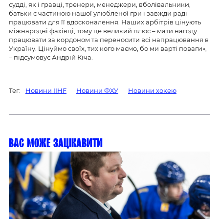
судді, як і гравці, тренери, менеджери, вболівальники,
батьки є частиною нашої улюбленої гри і завжди раді
працювати для її вдосконалення. Наших арбітрів цінують
міжнародні фахівці, тому це великий плюс – мати нагоду
працювати за кордоном та переносити всі напрацювання в
Україну. Цінуймо своїх, тих кого маємо, бо ми варті поваги»,
– підсумовує Андрій Кіча.
Тег:
Новини IIHF
Новини ФХУ
Новини хокею
Вас може зацікавити