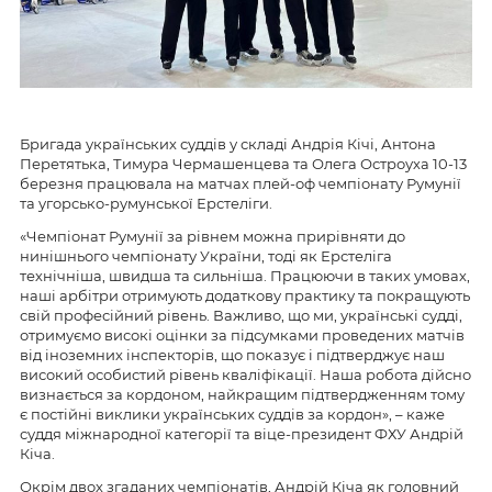
Бригада українських суддів у складі Андрія Кічі, Антона
Перетятька, Тимура Чермашенцева та Олега Остроуха 10-13
березня працювала на матчах плей-оф чемпіонату Румунії
та угорсько-румунської Ерстеліги.
«Чемпіонат Румунії за рівнем можна прирівняти до
нинішнього чемпіонату України, тоді як Ерстеліга
технічніша, швидша та сильніша. Працюючи в таких умовах,
наші арбітри отримують додаткову практику та покращують
свій професійний рівень. Важливо, що ми, українські судді,
отримуємо високі оцінки за підсумками проведених матчів
від іноземних інспекторів, що показує і підтверджує наш
високий особистий рівень кваліфікації. Наша робота дійсно
визнається за кордоном, найкращим підтвердженням тому
є постійні виклики українських суддів за кордон», – каже
суддя міжнародної категорії та віце-президент ФХУ Андрій
Кіча.
Окрім двох згаданих чемпіонатів, Андрій Кіча як головний