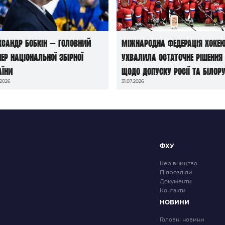
ксандр Бобкін — головний
Міжнародна федерація хоке
нер національної збірної
ухвалила остаточне рішення
аїни
щодо допуску росії та білору
.2026
31.07.2026
до чемпіонатів світу сезону
2026/27
ФХУ
Керівництво
Підрозділи
Документи
Контакти
НОВИНИ
Головні новини