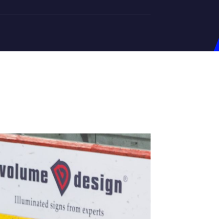
на U-20
д Збірної
ерський Штаб
ндар Матчів
на (ж)
д Збірної
ерський Штаб
ндар Матчів