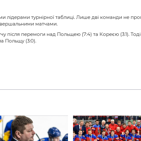
и лідерами турнірної таблиці. Лише дві команди не прог
авершальними матчами.
чу після перемоги над Польщею (7:4) та Кореєю (3:1). То
ла Польщу (3:0).