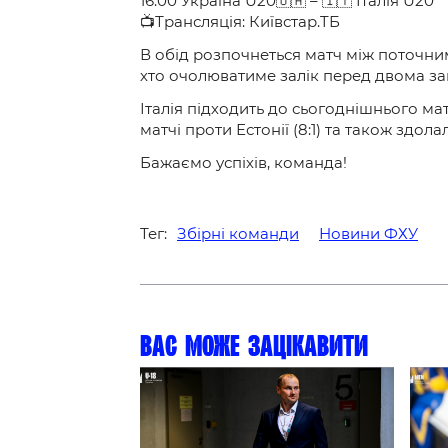
16:00 Україна U20🇺🇦 – 🇮🇹 Італія U20
📺Трансляція: Київстар.TБ
В обід розпочнеться матч між поточним
хто очолюватиме залік перед двома з
Італія підходить до сьогоднішнього мат
матчі проти Естонії (8:1) та також здола
Бажаємо успіхів, команда!
Тег:
Збірні команди
Новини ФХУ
Вас може зацікавити