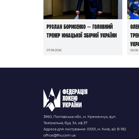
Руслан Борисенко — головний
Оле
тренер юнацької збірної України
тре
Укр
07.08.2026
06.08
3960, Полтавська обл., м. Кременчук, вул.
Театральна, буд. 34, оф.37
Адреса для листування: 01001, м. Київ, а/с В-182
office@fhu.com.ua