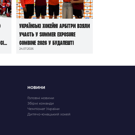
ю
Українські хокейні арбітри взяли
участь у Summer Exposure
сі
Combine 2026 у Будапешті
24.07.2026
НОВИНИ
Головні новини
Збірні команди
Чемпіонат України
Дитячо-юнацький хокей