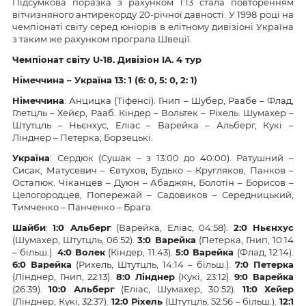
Підсумкова поразка з рахунком 1:13 стала повторенням
вітчизняного антирекорду 20-річної давності. У 1998 році на
чемпіонаті світу серед юніорів в елітному дивізіоні Україна
з таким же рахунком програла Швеції.
Чемпіонат світу U-18. Дивізіон IA. 4 тур
Німеччина – Україна 13: 1 (6: 0, 5: 0, 2: 1)
Німеччина
: Анцицка (Тіфенсі). Гнип – Шубер, Раабе – Флад,
Глетцль – Хейєр, Рааб. Кіндер – Вольтек – Ріхель. Шумахер –
Штутцль – Ньєнхус, Еліас – Варейка – Альберг, Кукі –
Лінднер – Петерка; Борзецькі.
Україна
: Сердюк (Сушак – з 13:00 до 40:00). Ратушний –
Сисак, Матусевич – Євтухов, Будько – Кругляков, Панков –
Остапюк. Чіканцев – Дуюн – Абаджян, Болотін – Борисов –
Целогородцев, Попережай – Садовиков – Середницький,
Тимченко – Панченко – Брага.
Шайби
:
1:0 Альберг
(Варейка, Еліас, 04:58).
2:0 Ньєнхус
(Шумахер, Штутцль, 06:52).
3:0 Варейка
(Петерка, Гнип, 10:14
– більш.).
4:0 Волек
(Кіндер, 11:43).
5:0 Варейка
(Флад, 12:14).
6:0 Варейка
(Рихель, Штутцль, 14:14 – більш.).
7:0 Петерка
(Лінднер, Гнип, 22:13).
8:0 Лінднер
(Кукі, 23:12).
9:0 Варейка
(26:39).
10:0 Альберг
(Еліас, Шумахер, 30:52).
11:0 Хейер
(Лінднер, Кукі, 32:37).
12:0 Ріхель
(Штутцль, 52:56 – більш.).
12:1