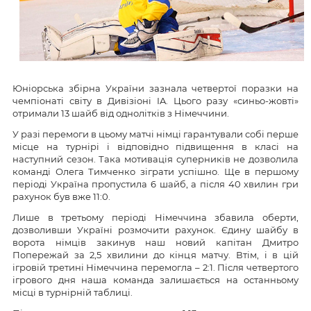
Юніорська збірна України зазнала четвертої поразки на
чемпіонаті світу в Дивізіоні IA. Цього разу «синьо-жовті»
отримали 13 шайб від однолітків з Німеччини.
У разі перемоги в цьому матчі німці гарантували собі перше
місце на турнірі і відповідно підвищення в класі на
наступний сезон. Така мотивація суперників не дозволила
команді Олега Тимченко зіграти успішно. Ще в першому
періоді Україна пропустила 6 шайб, а після 40 хвилин гри
рахунок був вже 11:0.
Лише в третьому періоді Німеччина збавила оберти,
дозволивши Україні розмочити рахунок. Єдину шайбу в
ворота німців закинув наш новий капітан Дмитро
Попережай за 2,5 хвилини до кінця матчу. Втім, і в цій
ігровій третині Німеччина перемогла – 2:1. Після четвертого
ігрового дня наша команда залишається на останньому
місці в турнірній таблиці.