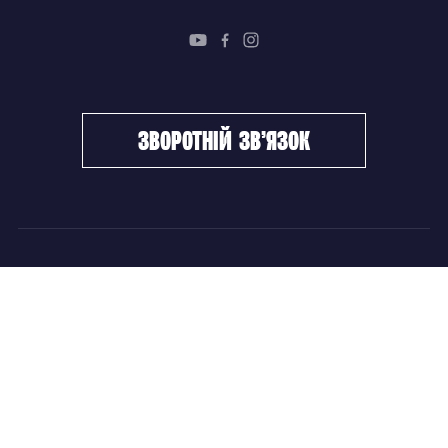
зворотній зв’язок
ФХУ
НОВИНИ
Керівництво
Головні новини
Підрозділи
Збірні команди
Документи
Чемпіонат України
Контакти
Дитячо-юнацький хокей
НОВИНИ
Головні новини
Збірні команди