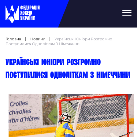
Головна
|
Новини
|
Українські Юніори Розгромно
Поступилися Одноліткам З Німеччини
Українські юніори розгромно
поступилися одноліткам з Німеччини