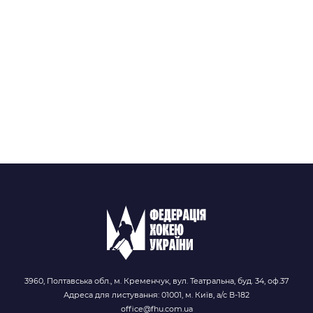
3960, Полтавська обл., м. Кременчук, вул. Театральна, буд. 34, оф.37
Адреса для листування: 01001, м. Київ, а/с В-182
office@fhu.com.ua