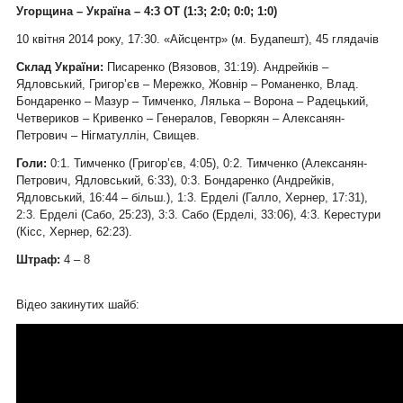
Угорщина – Україна – 4:3 ОТ (1:3; 2:0; 0:0; 1:0)
10 квітня 2014 року, 17:30. «Айсцентр» (м. Будапешт), 45 глядачів
Склад України:
Писаренко (Вязовов, 31:19). Андрейків –
Ядловський, Григор’єв – Мережко, Жовнір – Романенко, Влад.
Бондаренко – Мазур – Тимченко, Лялька – Ворона – Радецький,
Четвериков – Кривенко – Генералов, Геворкян – Алексанян-
Петрович – Нігматуллін, Свищев.
Голи:
0:1. Тимченко (Григор’єв, 4:05), 0:2. Тимченко (Алексанян-
Петрович, Ядловський, 6:33), 0:3. Бондаренко (Андрейків,
Ядловський, 16:44 – більш.), 1:3. Ерделі (Галло, Хернер, 17:31),
2:3. Ерделі (Сабо, 25:23), 3:3. Сабо (Ерделі, 33:06), 4:3. Керестури
(Кісс, Хернер, 62:23).
Штраф:
4 – 8
Відео закинутих шайб: