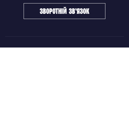
зворотній зв’язок
ФХУ
НОВИНИ
Керівництво
Головні новини
Підрозділи
Збірні команди
Документи
Чемпіонат України
Контакти
Дитячо-юнацький хокей
НОВИНИ
Головні новини
Збірні команди
Чемпіонат України
Дитячо-юнацький хокей
Новини ФХУ
Новини IIHF