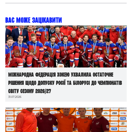
Вас може зацікавити
Міжнародна федерація хокею ухвалила остаточне
рішення щодо допуску росії та білорусі до чемпіонатів
світу сезону 2026/27
31.07.2026