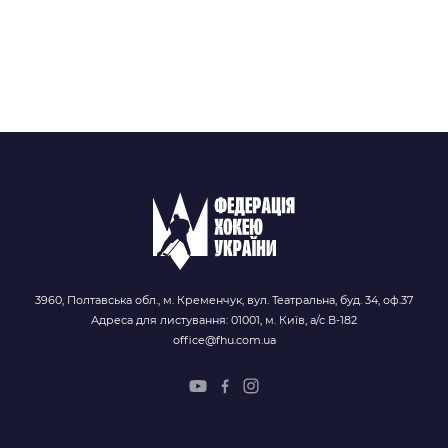
3960, Полтавська обл., м. Кременчук, вул. Театральна, буд. 34, оф.37
Адреса для листування: 01001, м. Київ, а/с В-182
office@fhu.com.ua