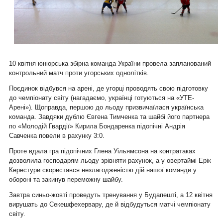
10 квітня юніорська збірна команда України провела запланований
контрольний матч проти угорських однолітків.
Поєдинок відбувся на арені, де угорці проводять свою підготовку
до чемпіонату світу (нагадаємо, українці готуються на «УТЕ-
Арені»). Щоправда, першою до льоду призвичаїлася українська
команда. Завдяки дублю Євгена Тимченка та шайбі його партнера
по «Молодій Гвардії» Кирила Бондаренка підопічні Андрія
Савченка повели в рахунку 3:0.
Проте вдала гра підопічних Глена Уільямсона на контратаках
дозволила господарям льоду зрівняти рахунок, а у овертаймі Ерік
Керестури скористався незлагодженістю дій нашої команди у
обороні та закинув переможну шайбу.
Завтра синьо-жовті проведуть тренування у Будапешті, а 12 квітня
вирушать до Секешфехервару, де й відбудуться матчі чемпіонату
світу.