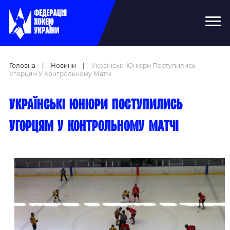
Головна
|
Новини
|
Українські Юніори Поступились
Угорцям У Контрольному Матчі
Українські юніори поступились
угорцям у контрольному матчі