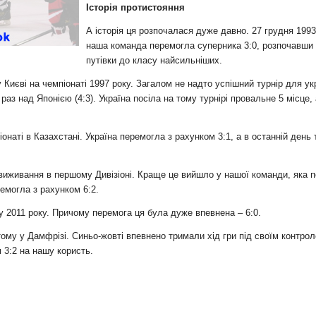
и
Історія протистояння
А історія ця розпочалася дуже давно. 27 грудня 1993 
наша команда перемогла суперника 3:0, розпочавши
путівки до класу найсильніших.
иєві на чемпіонаті 1997 року. Загалом не надто успішний турнір для укр
 раз над Японією (4:3). Україна посіла на тому турнірі провальне 5 міс
наті в Казахстані. Україна перемогла з рахунком 3:1, а в останній день
 виживання в першому Дивізіоні. Краще це вийшло у нашої команди, яка 
ремогла з рахунком 6:2.
у 2011 року. Причому перемога ця була дуже впевнена – 6:0.
ому у Дамфрізі. Синьо-жовті впевнено тримали хід гри під своїм контрол
 3:2 на нашу користь.