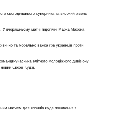
шого сьогоднішнього суперника та високий рівень
ти. У вчорашньому матчі підопічні Марка Махона
фізично та морально важка гра українців проти
команди-учасника елітного молодіжного дивізіону,
 новий Сюхеї Кудзі.
льним матчем для японців буде побачення з