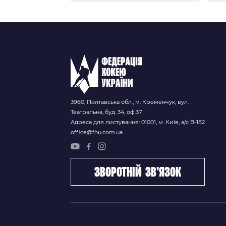
3960, Полтавська обл., м. Кременчук, вул.
Театральна, буд. 34, оф.37
Адреса для листування: 01001, м. Київ, а/с В-182
office@fhu.com.ua
зворотній зв’язок