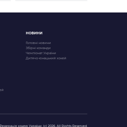
2026/27
НОВИНИ
Головні новини
Збірні команди
Чемпіонат України
Дитячо-юнацький хокей
ей
Федерація хокею України. (с) 2026. All Rights Reserved.