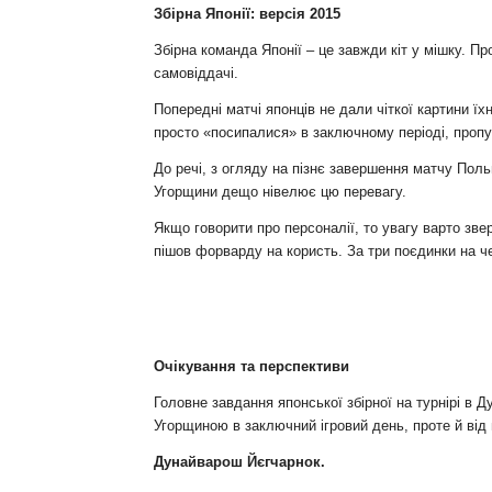
Збірна Японії: версія 2015
Збірна команда Японії – це завжди кіт у мішку. П
самовіддачі.
Попередні матчі японців не дали чіткої картини ї
просто «посипалися» в заключному періоді, проп
До речі, з огляду на пізнє завершення матчу Поль
Угорщини дещо нівелює цю перевагу.
Якщо говорити про персоналії, то увагу варто зве
пішов форварду на користь. За три поєдинки на ч
Очікування та перспективи
Головне завдання японської збірної на турнірі в 
Угорщиною в заключний ігровий день, проте й від
Дунайварош Йєгчарнок.