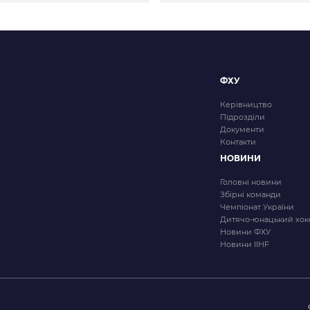
ФХУ
Керівництво
Підрозділи
Документи
Контакти
НОВИНИ
Головні новини
Збірні команди
Чемпіонат України
Дитячо-юнацький хок
Новини ФХУ
Новини IIHF