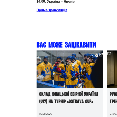
1
4
:
0
0.
Україна
–
Японія
Пряма трансляція
Вас може зацікавити
Склад юнацької збірної України
Рус
(U17) на турнір «Ostrava Cup»
тре
09.08.2026
07.08