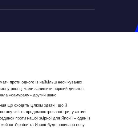
на U-20
д Збірної
ерський Штаб
ндар Матчів
на (ж)
матч проти одного із найбільш неочікуваних
езону японці мали залишити перший дивізіон,
д Збірної
увала «самураям» другий шанс.
ерський Штаб
нця що сходить цілком здатні, що й
ндар Матчів
огану якість продемонстрованої гри, у активі
єдинок проти нашої збірної для Японії – один із
хокейної України та Японії буде написано нову