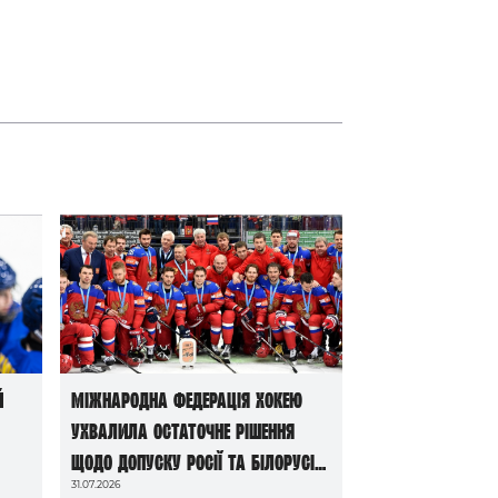
й
Міжнародна федерація хокею
ухвалила остаточне рішення
щодо допуску росії та білорусі
31.07.2026
до чемпіонатів світу сезону