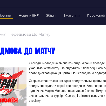
Новини
Новини IIHF
Збірні
Змагання
Парахокей
Україна
Украї
дерації
онія: Передмова До Матчу
Склад Збірної
Скла
нт Федерації
Тренерський Штаб
Трен
й президент
редмова до матчу
Календар Матчів
Кале
езиденти Федерації
дерації
Україна U-18
Украї
Сьогодні молодіжна збірна команда України проведе 
іли
учасників чемпіонату. За підсумками попереднього с
Склад Збірної
Скла
проте дискваліфікація британців несподівано подар
Тренерський Штаб
Трен
 Діяльність
Скористатися такою нагодою представники країни со
Календар Матчів
Кале
нтні документи
продемонстрували перші три поєдинки. Але попри неп
 Ради Федерації
підопічних Марка Махона наразі лише 2 очка. Тому по
визначальних на турнірі. Сьогодні в історії взаємин 
в експерименті
сторінку.