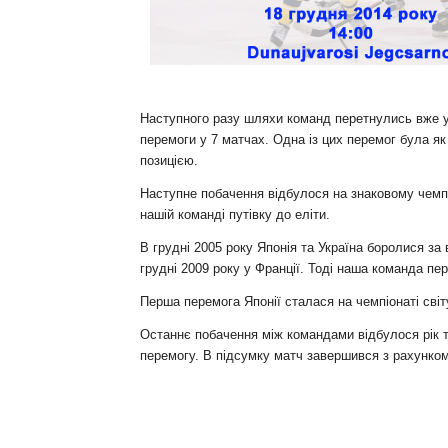
Контакт
Наступного разу шляхи команд перетнулись вже у К
перемоги у 7 матчах. Одна із цих перемог була як
позицією.
Наступне побачення відбулося на знаковому чемпіо
нашій команді путівку до еліти.
В грудні 2005 року Японія та Україна боролися за
грудні 2009 року у Франції. Тоді наша команда пе
Перша перемога Японії сталася на чемпіонаті світ
Останнє побачення між командами відбулося рік т
перемогу. В підсумку матч завершився з рахунком