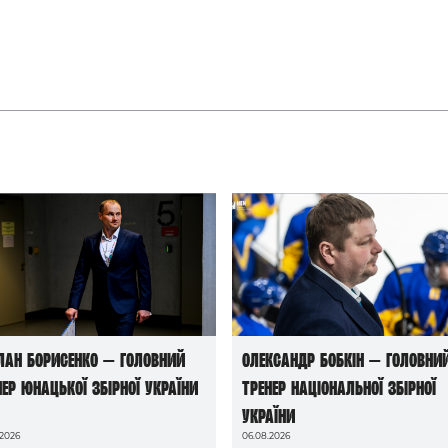
лан Борисенко — головний
Олександр Бобкін — головни
нер юнацької збірної України
тренер національної збірної
України
.2026
06.08.2026