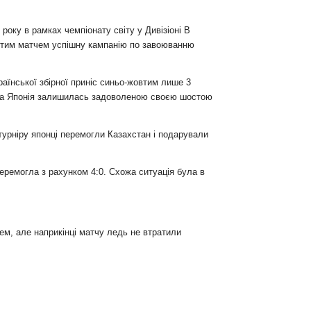
року в рамках чемпіонату світу у Дивізіоні В
 тим матчем успішну кампанію по завоюванню
аїнської збірної приніс синьо-жовтим лише 3
це, а Японія залишилась задоволеною своєю шостою
 турніру японці перемогли Казахстан і подарували
перемогла з рахунком 4:0. Схожа ситуація була в
ем, але наприкінці матчу ледь не втратили