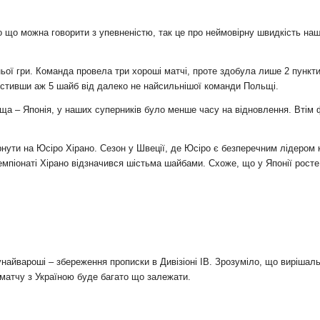
ро що можна говорити з упевненістю, так це про неймовірну швидкість на
хньої гри. Команда провела три хороші матчі, проте здобула лише 2 пунк
устивши аж 5 шайб від далеко не найсильнішої команди Польщі.
ща – Японія, у наших суперників було менше часу на відновлення. Втім 
рнути на Юсіро Хірано. Сезон у Швеції, де Юсіро є безперечним лідером 
емпіонаті Хірано відзначився шістьма шайбами. Схоже, що у Японії росте
Дунайвароші – збереження прописки в Дивізіоні ІВ. Зрозуміло, що виріша
 матчу з Україною буде багато що залежати.