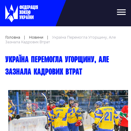
Головна
|
Новини
|
Україна Перемогла Угорщину, Але
Зазнала Кадрових Втрат
Україна перемогла Угорщину, але
зазнала кадрових втрат