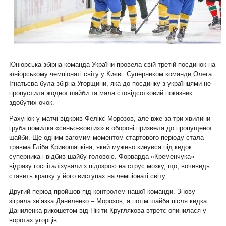
Юніорська збірна команда України провела свій третій поєдинок на
юніорському чемпіонаті світу у Києві. Суперником команди Олега
Ігнатьєва була збірна Угорщини, яка до поєдинку з українцями не
пропустила жодної шайби та мала стовідсотковий показник
здобутих очок.
Рахунок у матчі відкрив Фелікс Морозов, але вже за три хвилини
груба помилка «синьо-жовтих» в обороні призвела до пропущеної
шайби. Ще одним вагомим моментом стартового періоду стала
травма Гліба Кривошапкіна, який мужньо кинувся під кидок
суперника і відбив шайбу головою. Форварда «Кременчука»
відразу госпіталізували з підозрою на струс мозку, що, вочевидь
ставить крапку у його виступах на чемпіонаті світу.
Другий період пройшов під контролем нашої команди. Знову
зіграла зв’язка Даниленко – Морозов, а потім шайба після кидка
Даниленка рикошетом від Нікіти Круглякова втретє опинилася у
воротах угорців.