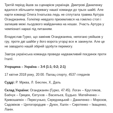
Третій період йшов за сценарієм українців. Дмитрові Даниленку
вдалося збільшити перевагу нашої команди до трьох шайб. Але
карти команді Олега Ігнатьєва ледь не сплутала травма Артура
Оганджаняна. Голкіпер невдало приземлився на гомілко стоп і
залишив межі льодового майданчика на ношах. Участь Артура у
чемпіонаті наразі під питанням.
Владислав Гурко, що замінив Оганджаняна, непогано увійшов у
гру, проте дві шайби у його ворота угорці все ж закинули. Але це
не завадило нашій збірній здобути перемогу.
Завтра українська команда проведе надважливий поєдинок проти
Італії.
Угорщина – Україна – 3:4 (1:1; 0:2; 2:1)
17 квітня 2018 року, 20:00. Палац спорту, 4537 глядачів
Судді:
Р. Мрква, Л. Беєлен, Х, Даль
Склад України:
Оганджанян (Гурко, 47:45). Логач – Кругляков,
Бабчук – Грицюк, Євтухов – Васильєв, Будько. Матейченко –
Кривошапкін – Пересунько, Середницький – Даниленко – Морозов,
Садовіков – Целогородцев – Дуюн, Халін – Сиротенко – Іващенко,
Ланін.