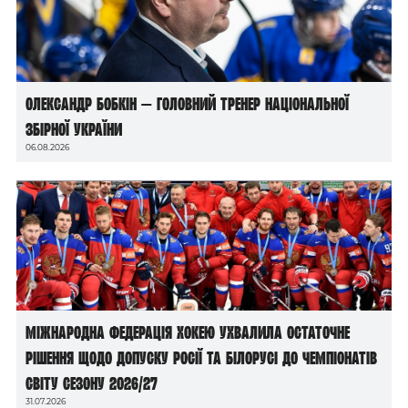
Олександр Бобкін — головний тренер національної
збірної України
06.08.2026
Міжнародна федерація хокею ухвалила остаточне
рішення щодо допуску росії та білорусі до чемпіонатів
світу сезону 2026/27
31.07.2026