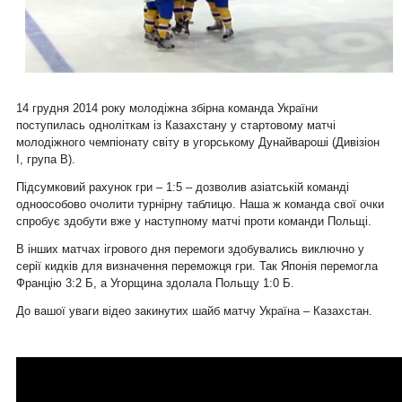
14 грудня 2014 року молодіжна збірна команда України
поступилась одноліткам із Казахстану у стартовому матчі
молодіжного чемпіонату світу в угорському Дунайвароші (Дивізіон
І, група В).
Підсумковий рахунок гри – 1:5 – дозволив азіатській команді
одноособово очолити турнірну таблицю. Наша ж команда свої очки
спробує здобути вже у наступному матчі проти команди Польщі.
В інших матчах ігрового дня перемоги здобувались виключно у
серії кидків для визначення переможця гри. Так Японія перемогла
Францію 3:2 Б, а Угорщина здолала Польщу 1:0 Б.
До вашої уваги відео закинутих шайб матчу Україна – Казахстан.