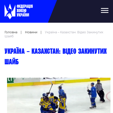
Головна
|
Новини
|
Україна – Казахстан: Відео Закинутих
Шайб
Україна – Казахстан: відео закинутих
шайб