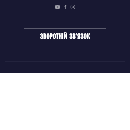
зворотній зв’язок
ФХУ
НОВИНИ
Керівництво
Головні новини
Підрозділи
Збірні команди
Документи
Чемпіонат України
Контакти
Дитячо-юнацький хокей
НОВИНИ
Головні новини
Збірні команди
Чемпіонат України