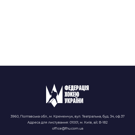
3960, Полтавська обл., м. Кременчук, вул. Театральна, буд. 34, оф.37
Адреса для листування: 01001, м. Київ, а/с В-182
office@fhu.com.ua