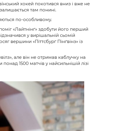
раїнський хокей покотився вниз і вже не
і залишається там понині.
ляються по-особливому.
допоміг «Лайтнінґ» здобути його перший
 відзначився у вирішальній сьомій
осяг вершини «Піттсбурґ Пінґвінз» із
вілз», але він не отримав каблучку на
 понад 1500 матчів у найсильнішій лізі