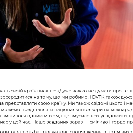
ать своїй країні інакше: «Дуже важко не думати про те,
зосередитися на тому, що ми робимо, і DVTK також дуже
 представляти свою країну. Ми також свідомі цього і м
 можемо представляти національні кольори на міжнародн
тя змінилося одним махом, і це змусило всіх усвідомити,
ас у цей час. Наше завдання зараз — сміливо і гордо пре
бори, одягають багатофунтове спорядження, а потім вихо