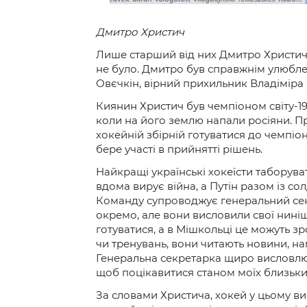
Дмитро Христич
Лише старший від них Дмитро Христич з
не було. Дмитро був справжнім улюбле
Овєчкін, вірний прихильник Владіміра 
Киянин Христич був чемпіоном світу-19
коли на його землю напали росіяни. Пр
хокейній збірній готуватися до чемпіон
бере участі в прийнятті рішень.
Найкращі українські хокеїсти таборуват
вдома вирує війна, а Путін разом із с
Команду супроводжує генеральний секр
окремо, але вони висловили свої ниніш
готуватися, а в Мішкольці це можуть з
чи тренувань, вони читають новини, на
Генеральна секретарка щиро висловлює
щоб поцікавитися станом моїх близьких,
За словами Христича, хокей у цьому ви