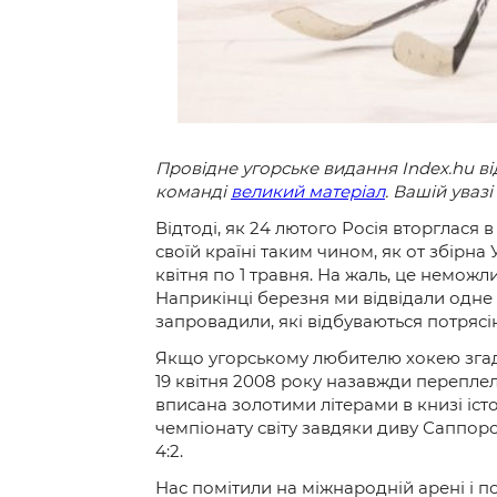
Провідне угорське видання
Index
.
hu
ві
команді
великий матеріал
. Вашій увазі
Відтоді, як 24 лютого Росія вторглася 
своїй країні таким чином, як от збірна 
квітня по 1 травня. На жаль, це немож
Наприкінці березня ми відвідали одне з
запровадили, які відбуваються потрясі
Якщо угорському любителю хокею згадати
19 квітня 2008 року назавжди переплел
вписана золотими літерами в книзі істо
чемпіонату світу завдяки диву Саппоро
4:2.
Нас помітили на міжнародній арені і по