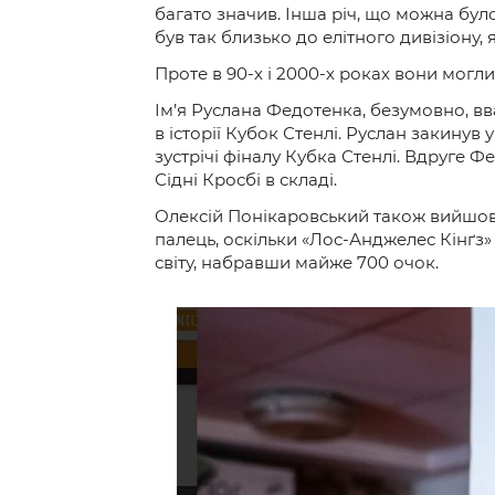
багато значив. Інша річ, що можна було
був так близько до елітного дивізіону, 
Проте в 90-х і 2000-х роках вони могл
Ім’я Руслана Федотенка, безумовно, вв
в історії Кубок Стенлі. Руслан закинув 
зустрічі фіналу Кубка Стенлі. Вдруге Ф
Сідні Кросбі в складі.
Олексій Понікаровський також вийшов у
палець, оскільки «Лос-Анджелес Кінґз»
світу, набравши майже 700 очок.