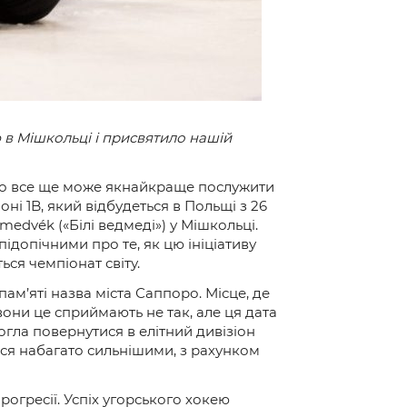
 в Мішкольці і присвятило нашій
, хто все ще може якнайкраще послужити
іоні 1B, який відбудеться в Польщі з 26
edvék («Білі ведмеді») у Мішкольці.
підопічними про те, як цю ініціативу
ся чемпіонат світу.
ам’яті назва міста Саппоро. Місце, де
вони це сприймають не так, але ця дата
огла повернутися в елітний дивізіон
ися набагато сильнішими, з рахунком
рогресії. Успіх угорського хокею