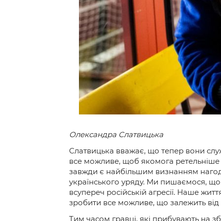
Олександра Слатвицька
Слатвицька вважає, що тепер вони служ
все можливе, щоб якомога ретельніше 
завжди є найбільшим визнанням нагода
українського уряду. Ми пишаємося, що
всупереч російській агресії. Наше жит
зробити все можливе, що залежить від н
Тим часом гравці, які прибувають на з