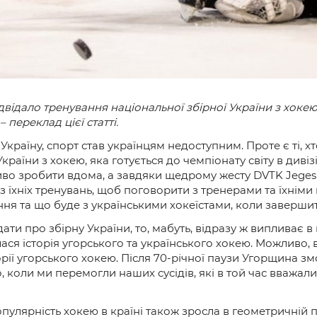
двідало тренування національної збірної України з хокею
 – переклад цієї статті.
в Україну, спорт став українцям недоступним. Проте є ті
України з хокею, яка готується до чемпіонату світу в дивіз
ливо зробити вдома, а завдяки щедрому жесту DVTK Jegesm
 їхніх тренувань, щоб поговорити з тренерами та їхніми 
ння та що буде з українськими хокеїстами, коли завершить
 про збірну України, то, мабуть, відразу ж випливає в п
ася історія угорського та українського хокею. Можливо, 
рії угорського хокею. Після 70-річної паузи Угорщина зм
, коли ми перемогли наших сусідів, які в той час вважал
пулярність хокею в країні також зросла в геометричній п