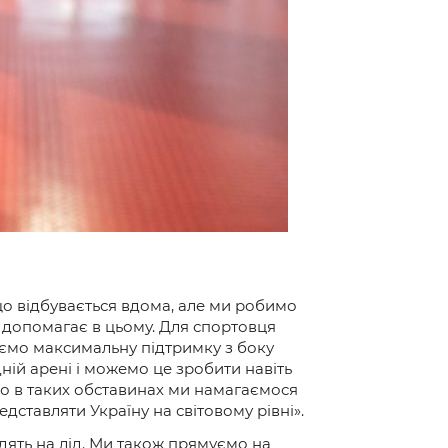
 що відбувається вдома, але ми робимо
 допомагає в цьому. Для спортовця
аємо максимальну підтримку з боку
ій арені і можемо це зробити навіть
 що в таких обставинах ми намагаємося
дставляти Україну на світовому рівні».
дять на лід. Ми також прямуємо на