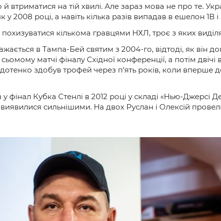
 й втриматися на тій хвилі. Але зараз мова не про те. Ук
як у 2008 році, а навіть кілька разів випадав в ешелон 1В 
и похизуватися кількома гравцями НХЛ, троє з яких виді
ажається в Тампа-Бей святим з 2004-го, відтоді, як він 
у сьомому матчі фіналу Східної конференції, а потім двічі
едотенко здобув трофей через п’ять років, коли вперше д
 фінал Кубка Стенлі в 2012 році у складі «Нью-Джерсі Де
 виявилися сильнішими. На двох Руслан і Олексій провели