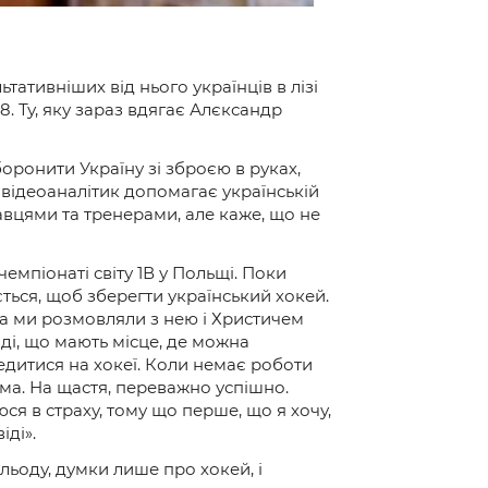
ативніших від нього українців в лізі
 Ту, яку зараз вдягає Алєксандр
оронити Україну зі зброєю в руках,
 відеоаналітик допомагає українській
равцями та тренерами, але каже, що не
чемпіонаті світу 1В у Польщі. Поки
ється, щоб зберегти український хокей.
а ми розмовляли з нею і Христичем
ді, що мають місце, де можна
едитися на хокеї. Коли немає роботи
ма. На щастя, переважно успішно.
я в страху, тому що перше, що я хочу,
іді».
льоду, думки лише про хокей, і