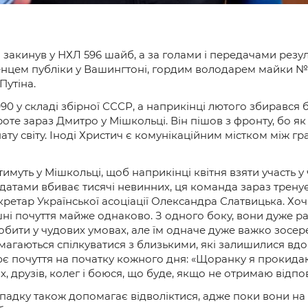
акинув у НХЛ 596 шайб, а за голами і передачами результ
нцем публіки у Вашингтоні, гордим володарем майки №8.
Путіна.
90 у складі збірної СССР, а наприкінці лютого збирався б
оте зараз Дмитро у Мішкольці. Він пішов з фронту, бо як
ату світу. Іноді Христич є комунікаційним містком між г
имуть у Мішкольці, щоб наприкінці квітня взяти участь у 
олдатами вбиває тисячі невинних, ця команда зараз трену
етар Української асоціації Олександра Слатвицька. Хоч
ні почуття майже однаково. З одного боку, вони дуже ра
робити у чудових умовах, але їм одначе дуже важко зосер
магаються спілкуватися з близькими, які залишилися вдо
 почуття на початку кожного дня: «Щоранку я прокидаюс
 друзів, колег і боюся, що буде, якщо не отримаю відпов
падку також допомагає відволіктися, адже поки вони на 