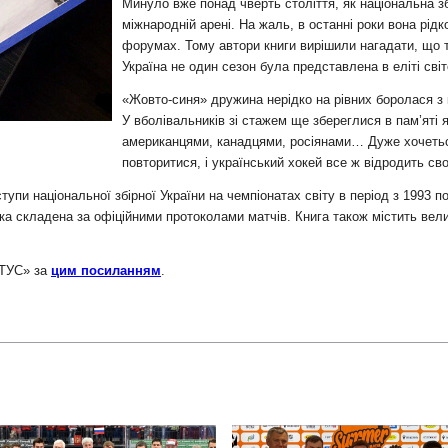
и
Минуло вже понад чверть століття, як національна з
міжнародній арені. На жаль, в останні роки вона рід
форумах. Тому автори книги вирішили нагадати, що 
Україна не один сезон була представлена в еліті сві
«Жовто-синя» дружина нерідко на рівних боролася з
У вболівальників зі стажем ще збереглися в пам’яті я
американцями, канадцями, росіянами… Дуже хочеться
повторитися, і український хокей все ж відродить сво
упи національної збірної України на чемпіонатах світу в період з 1993 п
яка складена за офіційними протоколами матчів. Книга також містить вели
АТУС» за
цим посиланням
.