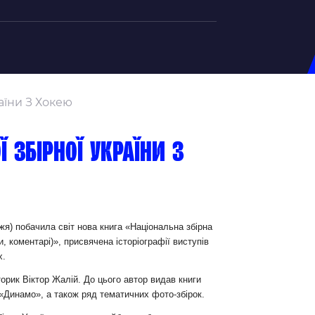
на U-20
аїни З Хокею
д Збірної
ерський Штаб
 збірної України з
ндар Матчів
на (ж)
д Збірної
ерський Штаб
жя) побачила світ нова книга «Національна збірна
, коментарі)», присвячена історіографії виступів
ндар Матчів
х.
орик Віктор Жалій. До цього автор видав книги
о «Динамо», а також ряд тематичних фото-збірок.