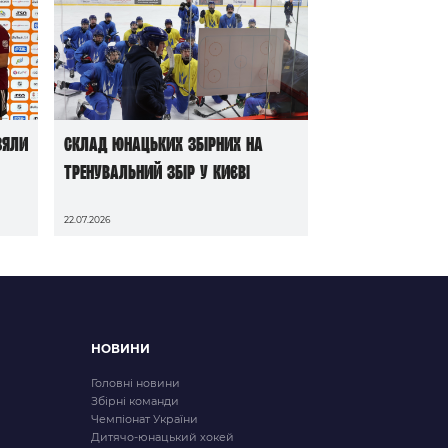
зяли
Склад юнацьких збірних на
тренувальний збір у Києві
22.07.2026
НОВИНИ
Головні новини
Збірні команди
Чемпіонат України
Дитячо-юнацький хокей