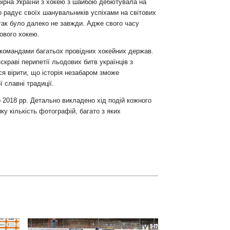
бірна України з хокею з шайбою дебютувала на
ко радує своїх шанувальників успіхами на світових
так було далеко не завжди. Адже свого часу
тового хокею.
 командами багатьох провідних хокейних держав.
скраві перипетії льодових битв українців з
 вірити, що історія незабаром зможе
ї славні традиції.
о 2018 рр. Детально викладено хід подій кожного
ку кількість фотографій, багато з яких