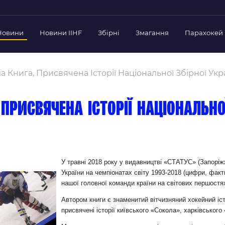
Новини
Новини IIHF
Збірні
Змагання
Парахокей
Україна
Украї
дерації
а Книга, Присвячена Історії Національної Збірної Укр
Склад Збірної
Скла
нт Федерації
Тренерський Штаб
Трен
й президент
присвячена історії національної
Календар Матчів
Кале
езиденти Федерації
дерації
Україна U-18
Украї
іли
Склад Збірної
Скла
Тренерський Штаб
Трен
 Діяльність
У травні 2018 року у видавництві «СТАТУС» (Запоріж
України на чемпіонатах світу 1993-2018 (цифри, факти
Календар Матчів
Кале
нтні документи
нашої головної команди країни на світових першостя
 Ради Федерації
Автором книги є знаменитий вітчизняний хокейний іст
в експерименті
присвячені історії київського «Сокола», харківськог